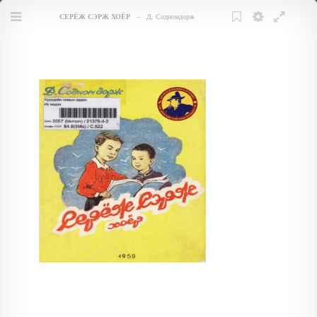
СЕРЁЖ СЭРЖ ХОЁР
–
Д. Содномдорж
Menu
Bookmark
Settings
Fullscree