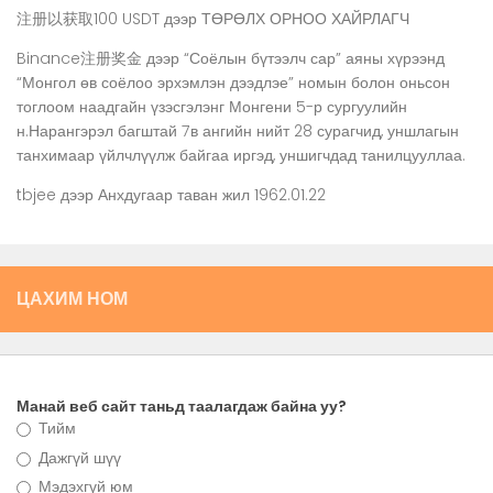
注册以获取100 USDT
дээр
ТӨРӨЛХ ОРНОО ХАЙРЛАГЧ
Binance注册奖金
дээр
“Соёлын бүтээлч сар” аяны хүрээнд
“Монгол өв соёлоо эрхэмлэн дээдлэе” номын болон оньсон
тоглоом наадгайн үзэсгэлэнг Монгени 5-р сургуулийн
н.Нарангэрэл багштай 7в ангийн нийт 28 сурагчид, уншлагын
танхимаар үйлчлүүлж байгаа иргэд, уншигчдад танилцууллаа.
tbjee
дээр
Анхдугаар таван жил 1962.01.22
ЦАХИМ НОМ
Манай веб сайт таньд таалагдаж байна уу?
Тийм
Дажгүй шүү
Мэдэхгүй юм