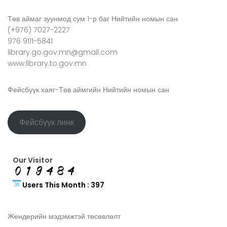
Төв аймаг зуунмод сум 1-р баг Нийтийн номын сан
(+976) 7027-2227
976 9111-5841
library.go.gov.mn@gmail.com
www.library.to.gov.mn
Фейсбүүк хаяг-Төв аймгийн Нийтийн номын сан
Фейсбүүк линк
Our Visitor
Users This Month : 397
Жендерийн мэдэмжтэй төсөвлөлт