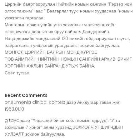
Цэргийн баярт зориулан Нийтийн номын сангийн “Гэрээр ном
олгох танхим”-аас ” Баатарлаг түүх-номын хуудаснаа “номын
үзэсгэлэн гаргалаа.
Монголын орчин үеийн утга зохиолын үндэслэгч, соён
гэгээрүүлэгч, дорнын их яруу найрагч Дашдоржийн
Нацагдоржийн мэндэлсний 120 жилийн ойд зориулсан шүлэг,
найраглалын уншлагын уралдааныг зохион байгууллаа.
МОНГОЛ ЦЭРГИЙН БАЯРЫН МЭНД ХҮРГЭЕ
ТӨВ АЙМГИЙН НИЙТИЙН НОМЫН САНГИЙН АРХИВ-БИЧИГ
ХЭРГИЙН АЖЛЫН БАЙРАНД УРЬЖ БАЙНА.
Соёл түгээе
Recent Comments
pneumonia clinical context
дээр
Анхдугаар таван жил
1963.01.10
g taya
дээр
“Үндэсний бичиг соёл номын өдрүүд”, “Утга
зохиолын 7 хоног” аяны хүрээнд ЗОХИОЛЧ УНШИГЧДЫН
УУЛЗАЛТ зохион байгууллаа.