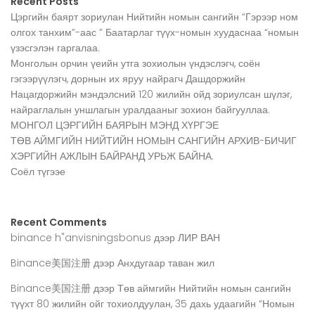
Recent Posts
Цэргийн баярт зориулан Нийтийн номын сангийн “Гэрээр ном
олгох танхим”-аас ” Баатарлаг түүх-номын хуудаснаа “номын
үзэсгэлэн гаргалаа.
Монголын орчин үеийн утга зохиолын үндэслэгч, соён
гэгээрүүлэгч, дорнын их яруу найрагч Дашдоржийн
Нацагдоржийн мэндэлсний 120 жилийн ойд зориулсан шүлэг,
найраглалын уншлагын уралдааныг зохион байгууллаа.
МОНГОЛ ЦЭРГИЙН БАЯРЫН МЭНД ХҮРГЭЕ
ТӨВ АЙМГИЙН НИЙТИЙН НОМЫН САНГИЙН АРХИВ-БИЧИГ
ХЭРГИЙН АЖЛЫН БАЙРАНД УРЬЖ БАЙНА.
Соёл түгээе
Recent Comments
binance h"anvisningsbonus
дээр
ЛИР ВАН
Binance美国注册
дээр
Анхдугаар таван жил
Binance美国注册
дээр
Төв аймгийн Нийтийн номын сангийн
түүхт 80 жилийн ойг тохиолдуулан, 35 дахь удаагийн “Номын