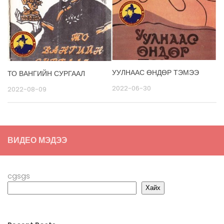
УУЛНААС ӨНДӨР ТЭМЭЭ
ТО ВАНГИЙН СУРГААЛ
2022-06-30
2022-08-09
ВИДЕО МЭДЭЭ
cgsgs
Хайх