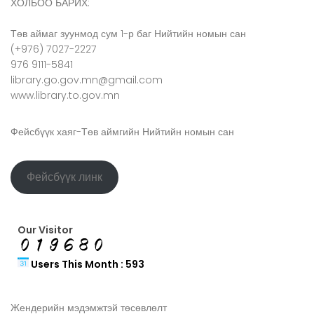
ХОЛБОО БАРИХ:
Төв аймаг зуунмод сум 1-р баг Нийтийн номын сан
(+976) 7027-2227
976 9111-5841
library.go.gov.mn@gmail.com
www.library.to.gov.mn
Фейсбүүк хаяг-Төв аймгийн Нийтийн номын сан
Фейсбүүк линк
Our Visitor
Users This Month : 593
Жендерийн мэдэмжтэй төсөвлөлт