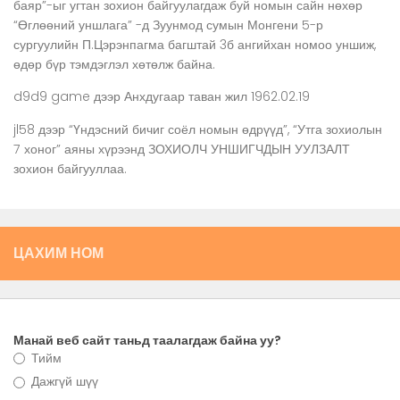
баяр”-ыг угтан зохион байгуулагдаж буй номын сайн нөхөр
“Өглөөний уншлага” -д Зуунмод сумын Монгени 5-р
сургуулийн П.Цэрэнпагма багштай 3б ангийхан номоо уншиж,
өдөр бүр тэмдэглэл хөтөлж байна.
d9d9 game
дээр
Анхдугаар таван жил 1962.02.19
jl58
дээр
“Үндэсний бичиг соёл номын өдрүүд”, “Утга зохиолын
7 хоног” аяны хүрээнд ЗОХИОЛЧ УНШИГЧДЫН УУЛЗАЛТ
зохион байгууллаа.
ЦАХИМ НОМ
Манай веб сайт таньд таалагдаж байна уу?
Тийм
Дажгүй шүү