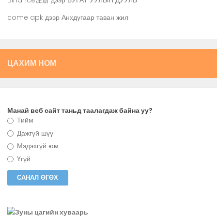
Binance注册
дээр
БУГАТ УУЛЫН ДУУЛЬ
come apk
дээр
Анхдугаар таван жил
ЦАХИМ НОМ
Манай веб сайт таньд таалагдаж байна уу?
Тийм
Дажгүй шүү
Мэдэхгүй юм
Үгүй
Зуны цагийн хуваарь