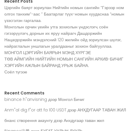
Recent Posts
Цэргийн баярт зориулан Нийтийн номын сангийн “Гэрээр ном
олгох танхим”-аас ” Баатарлаг түүх-номын хуудаснаа “номын
үзэсгэлэн гаргалаа.
Монголын орчин үеийн утга зохиолын үндэслэгч, соён
гэгээрүүлэгч, дорнын их яруу найрагч Дашдоржийн
Нацагдоржийн мэндэлсний 120 жилийн ойд зориулсан шүлэг,
найраглалын уншлагын уралдааныг зохион байгууллаа.
МОНГОЛ ЦЭРГИЙН БАЯРЫН МЭНД ХҮРГЭЕ
ТӨВ АЙМГИЙН НИЙТИЙН НОМЫН САНГИЙН АРХИВ-БИЧИГ
ХЭРГИЙН АЖЛЫН БАЙРАНД УРЬЖ БАЙНА.
Соёл түгээе
Recent Comments
binance h"anvisning
дээр
Монгол Бичиг
Anm"al dig f"or att fa 100 USDT
дээр
АНХДУГААР ТАВАН ЖИЛ
бнанс створення акаунту
дээр
Анхдугаар таван жил