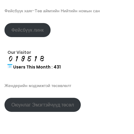
Фейсбүүк хаяг-Төв аймгийн Нийтийн номын сан
Фейсбүүк линк
Our Visitor
Users This Month : 431
Жендерийн мэдэмжтэй төсөвлөлт
Оюунлаг Эмэгтэйчүүд төсөл