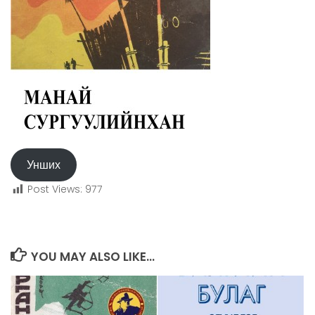
Унших
Post Views:
977
YOU MAY ALSO LIKE...