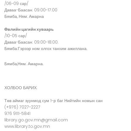
/06-09 сар/
Даваа-Баасан: 09:00-17:00
Бямба, Ням: Амарна
Өвлийн цагийн хуваарь
/10-05 сар/
Даваа-Баасан: 09:00-18:00.
Бямба:Гэрээр ном олгох танхим ажиллана.
Бямба,Ням: Амарна.
ХОЛБОО БАРИХ:
Төв аймаг зуунмод сум 1-р баг Нийтийн номын сан
(+976) 7027-2227
976 9111-5841
library.go.gov.mn@gmail.com
www.library.to.gov.mn