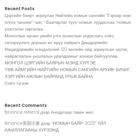
Recent Posts
Цэргийн баярт зориулан Нийтийн номын сангийн “Гэрээр ном
олгох танхим”-аас ” Баатарлаг түүх-номын хуудаснаа “номын
үзэсгэлэн гаргалаа.
Монголын орчин үеийн утга зохиолын үндэслэгч, соён
гэгээрүүлэгч, дорнын их яруу найрагч Дашдоржийн
Нацагдоржийн мэндэлсний 120 жилийн ойд зориулсан шүлэг,
найраглалын уншлагын уралдааныг зохион байгууллаа.
МОНГОЛ ЦЭРГИЙН БАЯРЫН МЭНД ХҮРГЭЕ
ТӨВ АЙМГИЙН НИЙТИЙН НОМЫН САНГИЙН АРХИВ-БИЧИГ
ХЭРГИЙН АЖЛЫН БАЙРАНД УРЬЖ БАЙНА.
Соёл түгээе
Recent Comments
Binance referral
дээр
Анхдугаар таван жил
Binance美国注册
дээр
“НОМЫН БАЯР-2023” ҮЙЛ
АЖИЛЛАГААНЫ ХҮРЭЭНД: