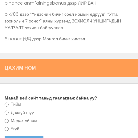
binance anm"alningsbonus
дээр
ЛИР ВАН
olx786
дээр
“Үндэсний бичиг соёл номын өдрүүд”, “Утга
зохиолын 7 хоног” аяны хүрээнд ЗОХИОЛЧ УНШИГЧДЫН
УУЛЗАЛТ зохион байгууллаа.
Binance代码
дээр
Монгол бичиг хичээл
ЦАХИМ НОМ
Манай веб сайт таньд таалагдаж байна уу?
Тийм
Дажгүй шүү
Мэдэхгүй юм
Үгүй