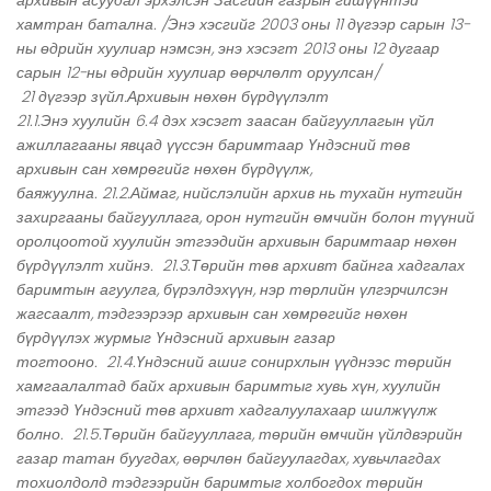
хамтран батална. /Энэ хэсгийг 2003 оны 11 дүгээр сарын 13-
ны өдрийн хуулиар нэмсэн, энэ хэсэгт 2013 оны 12 дугаар
сарын 12-ны өдрийн хуулиар өөрчлөлт оруулсан/
21 дүгээр зүйл.Архивын нөхөн бүрдүүлэлт
21.1.Энэ хуулийн 6.4 дэх хэсэгт заасан байгууллагын үйл
ажиллагааны явцад үүссэн баримтаар Үндэсний төв
архивын сан хөмрөгийг нөхөн бүрдүүлж,
баяжуулна. 21.2.Аймаг, нийслэлийн архив нь тухайн нутгийн
захиргааны байгууллага, орон нутгийн өмчийн болон түүний
оролцоотой хуулийн этгээдийн архивын баримтаар нөхөн
бүрдүүлэлт хийнэ. 21.3.Төрийн төв архивт байнга хадгалах
баримтын агуулга, бүрэлдэхүүн, нэр төрлийн үлгэрчилсэн
жагсаалт, тэдгээрээр архивын сан хөмрөгийг нөхөн
бүрдүүлэх журмыг Үндэсний архивын газар
тогтооно. 21.4.Үндэсний ашиг сонирхлын үүднээс төрийн
хамгаалалтад байх архивын баримтыг хувь хүн, хуулийн
этгээд Үндэсний төв архивт хадгалуулахаар шилжүүлж
болно. 21.5.Төрийн байгууллага, төрийн өмчийн үйлдвэрийн
газар татан буугдах, өөрчлөн байгуулагдах, хувьчлагдах
тохиолдолд тэдгээрийн баримтыг холбогдох төрийн