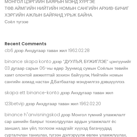
МОНГОЛ ЦЭРГИЙН БАЯРЫН МЭНД ХҮРГЭЕ
ТӨВ АЙМГИЙН НИЙТИЙН НОМЫН САНГИЙН АРХИВ-БИЧИГ
ХЭРГИЙН АЖЛЫН БАЙРАНД УРЬЖ БАЙНА.
Соёл түгээе
Recent Comments
cb6
дээр
Анхдугаар таван жил 1962.02.28
binance skapa konto
дээр
“ДУУЛЪЯ, БҮЖИГЛЭЕ” цэнгүүнийг
03 дугаар сарын 06-ны өдөр Зуунмод сумын Соёлын төвийн
хамт олонтой амжилттай зохион байгуулж, Нийтийн номын
сангийн ахмад настан Д.Батбаатар мэндчилгээ дэвшүүллээ.
skapa ett binance-konto
дээр
Анхдугаар таван жил
123betvip
дээр
Анхдугаар таван жил 1962.02.20
binance h"anvisningskod
дээр
Монгол түмний уламжлалт
сар шинийн баярыг тохиолдуулан ардын уламжлалт ёс
заншил, зан үйл, тоглоом наадгайг хүүхэд багачуудад
сурталчлан таниулах, түгээн дэлгэрүүлж өвлөн уламжлуулах,