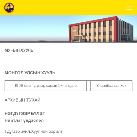
Skip to content
МУ-ЫН ХУУЛЬ
МОНГОЛ УЛСЫН ХУУЛЬ
1998 оны 1 дүгээр сарын 2-ны өдөр
Улаанбаатар хот
АРХИВЫН ТУХАЙ
НЭГДҮГЭЭР БҮЛЭГ
Нийтлэг үндэслэл
1 дүгээр зүйл.Хуулийн зорилт