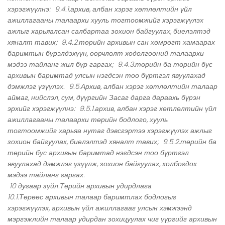
хэрэгжүүлнэ: 9.4.1.архив, албан хэрэг хөтлөлтийн үйл
ажиллагааны талаархи хууль тогтоомжийг хэрэгжүүлэх
ажлыг харьяалсан салбартаа зохион байгуулах, биелэлтэд
хяналт тавих; 9.4.2.төрийн архивын сан хөмрөгт хамаарах
баримтын бүрэлдэхүүн, өөрчлөлт хөдөлгөөний талаархи
мэдээ тайланг жил бүр гаргах; 9.4.3.төрийн ба төрийн бус
архивын баримтад улсын нэгдсэн тоо бүртгэл явуулахад
дэмжлэг үзүүлэх. 9.5.Архив, албан хэрэг хөтлөлтийн талаар
аймаг, нийслэл, сум, дүүргийн Засаг дарга дараахь бүрэн
эрхийг хэрэгжүүлнэ: 9.5.1.архив, албан хэрэг хөтлөлтийн үйл
ажиллагааны талаархи төрийн бодлого, хууль
тогтоомжийг харьяа нутаг дэвсгэртээ хэрэгжүүлэх ажлыг
зохион байгуулах, биелэлтэд хяналт тавих; 9.5.2.төрийн ба
төрийн бус архивын баримтад нэгдсэн тоо бүртгэл
явуулахад дэмжлэг үзүүлж, зохион байгуулах, холбогдох
мэдээ тайланг гаргах.
10 дугаар зүйл.Төрийн архивын удирдлага
10.1.Төрөөс архивын талаар баримтлах бодлогыг
хэрэгжүүлэх, архивын үйл ажиллагааг улсын хэмжээнд
мэргэжлийн талаар удирдан зохицуулах чиг үүргийг архивын