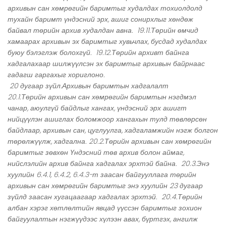
архивын сан хөмрөгийн баримтыг худалдах тохиолдолд
тухайн баримт үндэсний эрх, ашиг сонирхлыг хөндөж
байвал төрийн архив худалдан авна. 19.11.Төрийн өмчид
хамаарах архивын эх баримтыг хувьчлах, бусдад худалдах
буюу бэлэглэж болохгүй. 19.12.Төрийн архивт байнга
хадгалахаар шилжүүлсэн эх баримтыг архивын байрнаас
гадагш гаргахыг хориглоно.
20 дугаар зүйл.Архивын баримтын хадгалалт
20.1.Төрийн архивын сан хөмрөгийн баримтын нэгдмэл
чанар, аюулгүй байдлыг хангах, үндэсний эрх ашигт
нийцүүлэн ашиглах боломжоор хангахын тулд төвлөрсөн
байдлаар, архивын сан, цуглуулга, хадгаламжийн нэгж болгон
төрөлжүүлж, хадгална. 20.2.Төрийн архивын сан хөмрөгийн
баримтыг зөвхөн Үндэсний төв архив болон аймаг,
нийслэлийн архив байнга хадгалах эрхтэй байна. 20.3.Энэ
хуулийн 6.4.1, 6.4.2, 6.4.3-т заасан байгууллага төрийн
архивын сан хөмрөгийн баримтыг энэ хуулийн 23 дугаар
зүйлд заасан хугацаагаар хадгалах эрхтэй. 20.4.Төрийн
албан хэрэг хөтлөлтийн явцад үүссэн баримтыг зохион
байгуулалтын нэгжүүдээс хүлээн авах, бүртгэх, ангилж