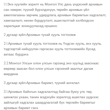
1.1.Энэ хуулийн зорилт нь Монгол Улс дахь үндэсний архивын
сан хөмрөг, түүний бүрэлдэхүүн, төрийн архивын үйл
ажиллагааны зарчим, удирдлага, архивын баримтын хадгалалт,
хамгаалалт, нөхөн бүрдүүлэлт, ашиглалттай холбогдсон
харилцааг зохицуулахад оршино.
2 дугаар зүйл.Архивын тухай хууль тогтоомж
2.1.Архивын тухай хууль тогтоомж нь Үндсэн хууль, энэ хууль,
тэдгээртэй нийцүүлэн гаргасан хууль тогтоомжийн бусад
актаас бүрдэнэ.
2.2.Монгол Улсын олон улсын гэрээнд энэ хуульд зааснаас
өөрөөр заасан бол олон улсын гэрээний заалтыг дагаж
мөрдөнө.
3 дугаар зүйл.Архивын баримт, түүний ангилал
3.1.Архивын байнгын хадгалалтад байгаа буюу улс төр,
шинжлэх ухаан, танин мэдэхүйн зорилгод ашиглах үүднээс
зайлшгүй хадгалах шаардлагатай бүх төрлийн баримтыг
архивын баримт гэнэ.