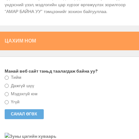
үндэсний үзэл, мэдлэгийн цар хүрээг өргөжүүлэх зорилгоор
“АМАР БАЙНА УУ” тэмцээнийг зохион байгууллаа.
ЦАХИМ НОМ
Манай веб сайт таньд таалагдаж байна уу?
Тийм
Дажгүй шүү
Мэдэхгүй юм
Үгүй
Зуны цагийн хуваарь