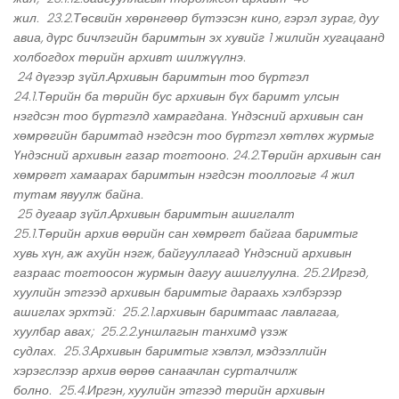
жил. 23.2.Төсвийн хөрөнгөөр бүтээсэн кино, гэрэл зураг, дуу
авиа, дүрс бичлэгийн баримтын эх хувийг 1 жилийн хугацаанд
холбогдох төрийн архивт шилжүүлнэ.
24 дүгээр зүйл.Архивын баримтын тоо бүртгэл
24.1.Төрийн ба төрийн бус архивын бүх баримт улсын
нэгдсэн тоо бүртгэлд хамрагдана. Үндэсний архивын сан
хөмрөгийн баримтад нэгдсэн тоо бүртгэл хөтлөх журмыг
Үндэсний архивын газар тогтооно. 24.2.Төрийн архивын сан
хөмрөгт хамаарах баримтын нэгдсэн тооллогыг 4 жил
тутам явуулж байна.
25 дугаар зүйл.Архивын баримтын ашиглалт
25.1.Төрийн архив өөрийн сан хөмрөгт байгаа баримтыг
хувь хүн, аж ахуйн нэгж, байгууллагад Үндэсний архивын
газраас тогтоосон журмын дагуу ашиглуулна. 25.2.Иргэд,
хуулийн этгээд архивын баримтыг дараахь хэлбэрээр
ашиглах эрхтэй: 25.2.1.архивын баримтаас лавлагаа,
хуулбар авах; 25.2.2.уншлагын танхимд үзэж
судлах. 25.3.Архивын баримтыг хэвлэл, мэдээллийн
хэрэгслээр архив өөрөө санаачлан сурталчилж
болно. 25.4.Иргэн, хуулийн этгээд төрийн архивын