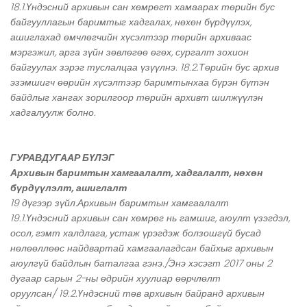
18.1.Үндэсний архивын сан хөмрөгт хамаарах төрийн бус
байгууллагын баримтыг хадгалах, нөхөн бүрдүүлэх,
ашиглахад өмчлөгчийн хүсэлтээр төрийн архиваас
мэргэжил, арга зүйн зөвлөгөө өгөх, сургалт зохион
байгуулах зэрэг туслалцаа үзүүлнэ. 18.2.Төрийн бус архив
эзэмшигч өөрийн хүсэлтээр баримтынхаа бүрэн бүтэн
байдлыг хангах зорилгоор төрийн архивт шилжүүлэн
хадгалуулж болно.
ГУРАВДУГААР БҮЛЭГ
Архивын баримтын хамгаалалт, хадгалалт, нөхөн
бүрдүүлэлт, ашиглалт
19 дүгээр зүйл.Архивын баримтын хамгаалалт
19.1.Үндэсний архивын сан хөмрөг нь гамшиг, аюулт үзэгдэл,
осол, гэмт халдлага, устаж үрэгдэж болзошгүй бусад
нөлөөллөөс найдвартай хамгаалагдсан байхыг архивын
аюулгүй байдлын баталгаа гэнэ./Энэ хэсэгт 2017 оны 2
дугаар сарын 2-ны өдрийн хуулиар өөрчлөлт
оруулсан/ 19.2.Үндэсний төв архивын байранд архивын