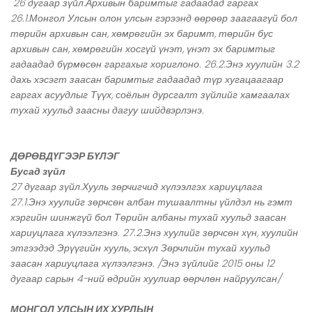
26 дугаар зүйл.Архивын баримтыг гадаадад гаргах
26.1.Монгол Улсын олон улсын гэрээнд өөрөөр заагаагүй бол
төрийн архивын сан, хөмрөгийн эх баримт, төрийн бус
архивын сан, хөмрөгийн хосгүй үнэт, үнэт эх баримтыг
гадаадад бүрмөсөн гаргахыг хориглоно. 26.2.Энэ хуулийн 3.2
дахь хэсэгт заасан баримтыг гадаадад түр хугацаагаар
гаргах асуудлыг Түүх, соёлын дурсгалт зүйлийг хамгаалах
тухай хуульд заасны дагуу шийдвэрлэнэ.
ДӨРӨВДҮГЭЭР БҮЛЭГ
Бусад зүйл
27 дугаар зүйл.Хууль зөрчигчид хүлээлгэх хариуцлага
27.1.Энэ хуулийг зөрчсөн албан тушаалтны үйлдэл нь гэмт
хэргийн шинжгүй бол Төрийн албаны тухай хуульд заасан
хариуцлага хүлээлгэнэ. 27.2.Энэ хуулийг зөрчсөн хүн, хуулийн
этгээдэд Эрүүгийн хууль, эсхүл Зөрчлийн тухай хуульд
заасан хариуцлага хүлээлгэнэ. /Энэ зүйлийг 2015 оны 12
дугаар сарын 4-ний өдрийн хуулиар өөрчлөн найруулсан/
МОНГОЛ УЛСЫН ИХ ХУРЛЫН