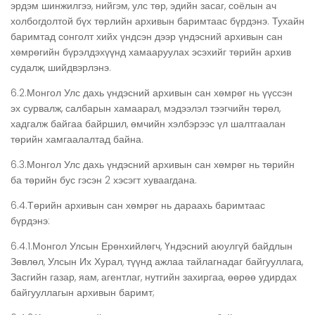
эрдэм шинжилгээ, нийгэм, улс төр, эдийн засаг, соёлын ач
холбогдолтой бүх төрлийн архивын баримтаас бүрдэнэ. Тухайн
баримтад сонголт хийх үндсэн дээр үндэсний архивын сан
хөмрөгийн бүрэлдэхүүнд хамааруулах эсэхийг төрийн архив
судалж, шийдвэрлэнэ.
6.2.Монгол Улс дахь үндэсний архивын сан хөмрөг нь үүссэн
эх сурвалж, салбарын хамаарал, мэдээлэл тээгчийн төрөл,
хадгалж байгаа байршил, өмчийн хэлбэрээс үл шалтгаалан
төрийн хамгаалалтад байна.
6.3.Монгол Улс дахь үндэсний архивын сан хөмрөг нь төрийн
ба төрийн бус гэсэн 2 хэсэгт хуваагдана.
6.4.Төрийн архивын сан хөмрөг нь дараахь баримтаас
бүрдэнэ:
6.4.1.Монгол Улсын Ерөнхийлөгч, Үндэсний аюулгүй байдлын
Зөвлөл, Улсын Их Хурал, түүнд ажлаа тайлагнадаг байгууллага,
Засгийн газар, яам, агентлаг, нутгийн захиргаа, өөрөө удирдах
байгууллагын архивын баримт;