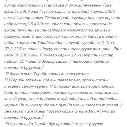
аймаг, нийслэлийн Засаг дарга томилж, чөлөөлнө. /Энэ
хэсгийг 2003 оны 1 дүгээр сарын 2-ны өдрийн хууль, 2006
оны 12 дугаар сарын 22-ны өдрийн хуулиар тус тус өөрчлөн
найруулсан/ 16.4.Аймаг, нийслэлийн архивын эрхлэгчийг
архив, түүх, нийгмийн салбарын мэргэжилтэй, архивын
байгууллагад 3-аас доошгүй жил ажиллаж байгаа төрийн
албан хаагчдаас Төрийн албаны тухай хуулийн 25.1, 27.1.1,
27.2, 27.3-т заасны дагуу сонгон шалгаруулж томилно. /Энэ
хэсгийг 2006 оны 12 дугаар сарын 22-ны өдрийн хуулиар
нэмсэн, 2017 оны 12 дугаар сарын 7-ны өдрийн хуулиар
өөрчлөлт оруулсан/
17 дугаар зүйл.Төрийн архивын санхүүжилт
17.1.Төрийн архивын үйл ажиллагааг улс, орон нутгийн
төсвөөс санхүүжүүлнэ. 17.2.Төрийн архивыг зориулалтын
байр, тоног төхөөрөмж, техник хэрэгслээр хангах, архивын
хосгүй үнэт, үнэт баримтыг худалдан авахад шаардагдах
хөрөнгийн эх үүсвэрийг жил бүрийн улсын төсөвт тусгана. /
Энэ хэсэгт 2003 оны 1 дүгээр сарын 2-ны өдрийн хуулиар
өөрчлөлт оруулсан/
18 дугаар зүйл.Төрийн бус архивт дэмжлэг үзүүлэх