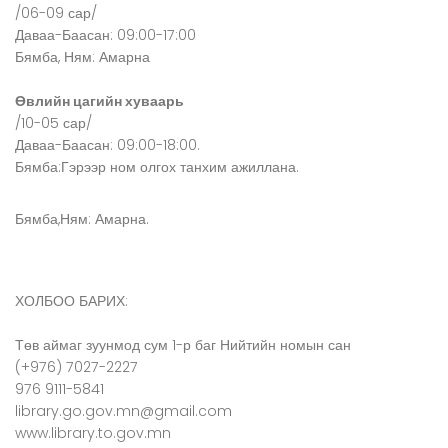
/06-09 сар/
Даваа-Баасан: 09:00-17:00
Бямба, Ням: Амарна
Өвлийн цагийн хуваарь
/10-05 сар/
Даваа-Баасан: 09:00-18:00.
Бямба:Гэрээр ном олгох танхим ажиллана.
Бямба,Ням: Амарна.
ХОЛБОО БАРИХ:
Төв аймаг зуунмод сум 1-р баг Нийтийн номын сан
(+976) 7027-2227
976 9111-5841
library.go.gov.mn@gmail.com
www.library.to.gov.mn