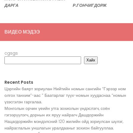
ДАРГА Р.ГОНЧИГДОРЖ
ВИДЕО МЭДЭЭ
cgsgs
Хайх
Recent Posts
Цэргийн баярт зориулан Нийтийн номын сангийн “Гэрээр ном
олгох танхим”-аас ” Баатарлаг түүх-номын хуудаснаа “номын
үзэсгэлэн гаргалаа.
Монголын орчин үеийн утга зохиолын үндэслэгч, соён
гэгээрүүлэгч, дорнын их яруу найрагч Дашдоржийн
Нацагдоржийн мэндэлсний 120 жилийн ойд зориулсан шүлэг,
найраглалын уншлагын уралдааныг зохион байгууллаа.