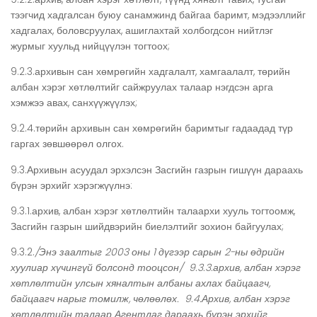
тээгчид хадгалсан буюу санамжинд байгаа баримт, мэдээллийг
хадгалах, боловсруулах, ашиглахтай холбогдсон нийтлэг
журмыг хуульд нийцүүлэн тогтоох;
9.2.3.архивын сан хөмрөгийн хадгалалт, хамгаалалт, төрийн
албан хэрэг хөтлөлтийг сайжруулах талаар нэгдсэн арга
хэмжээ авах, санхүүжүүлэх;
9.2.4.төрийн архивын сан хөмрөгийн баримтыг гадаадад түр
гаргах зөвшөөрөл олгох.
9.3.Архивын асуудал эрхэлсэн Засгийн газрын гишүүн дараахь
бүрэн эрхийг хэрэгжүүлнэ:
9.3.1.архив, албан хэрэг хөтлөлтийн талаархи хууль тогтоомж,
Засгийн газрын шийдвэрийн биелэлтийг зохион байгуулах;
9.3.2.
/Энэ заалтыг 2003 оны 1 дүгээр сарын 2-ны өдрийн
хуулиар хүчингүй болсонд тооцсон/
9.3.3.архив, албан хэрэг
хөтлөлтийн улсын хяналтын албаны ахлах байцаагч,
байцаагч нарыг томилж, чөлөөлөх. 9.4.Архив, албан хэрэг
хөтлөлтийн талаар Агентлаг дараахь бүрэн эрхийг