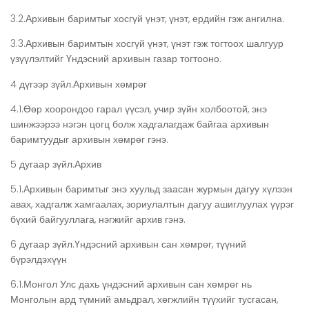
3.2.Архивын баримтыг хосгүй үнэт, үнэт, ердийн гэж ангилна.
3.3.Архивын баримтын хосгүй үнэт, үнэт гэж тогтоох шалгуур
үзүүлэлтийг Үндэсний архивын газар тогтооно.
4 дүгээр зүйл.Архивын хөмрөг
4.1.Өөр хоорондоо гарал үүсэл, учир зүйн холбоотой, энэ
шинжээрээ нэгэн цогц болж хадгалагдаж байгаа архивын
баримтуудыг архивын хөмрөг гэнэ.
5 дугаар зүйл.Архив
5.1.Архивын баримтыг энэ хуульд заасан журмын дагуу хүлээн
авах, хадгалж хамгаалах, зориулалтын дагуу ашиглуулах үүрэг
бүхий байгууллага, нэгжийг архив гэнэ.
6 дугаар зүйл.Үндэсний архивын сан хөмрөг, түүний
бүрэлдэхүүн
6.1.Монгол Улс дахь үндэсний архивын сан хөмрөг нь
Монголын ард түмний амьдрал, хөгжлийн түүхийг тусгасан,