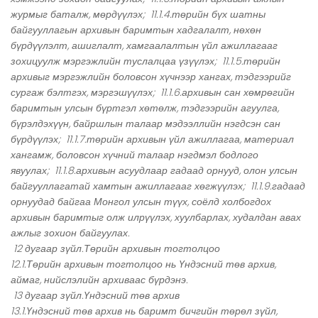
журмыг баталж, мөрдүүлэх; 11.1.4.төрийн бүх шатны
байгууллагын архивын баримтын хадгалалт, нөхөн
бүрдүүлэлт, ашиглалт, хамгаалалтын үйл ажиллагааг
зохицуулж мэргэжлийн туслалцаа үзүүлэх; 11.1.5.төрийн
архивыг мэргэжлийн боловсон хүчнээр хангах, тэдгээрийг
сургаж бэлтгэх, мэргэшүүлэх; 11.1.6.архивын сан хөмрөгийн
баримтын улсын бүртгэл хөтөлж, тэдгээрийн агуулга,
бүрэлдэхүүн, байршлын талаар мэдээллийн нэгдсэн сан
бүрдүүлэх; 11.1.7.төрийн архивын үйл ажиллагаа, материал
хангамж, боловсон хүчний талаар нэгдмэл бодлого
явуулах; 11.1.8.архивын асуудлаар гадаад орнууд, олон улсын
байгууллагатай хамтын ажиллагааг хөгжүүлэх; 11.1.9.гадаад
орнуудад байгаа Монгол улсын түүх, соёлд холбогдох
архивын баримтыг олж илрүүлэх, хуулбарлах, худалдан авах
ажлыг зохион байгуулах.
12 дугаар зүйл.Төрийн архивын тогтолцоо
12.1.Төрийн архивын тогтолцоо нь Үндэсний төв архив,
аймаг, нийслэлийн архиваас бүрдэнэ.
13 дугаар зүйл.Үндэсний төв архив
13.1.Үндэсний төв архив нь баримт бичгийн төрөл зүйл,