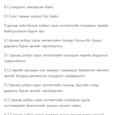
8.1.2.нэгдмэл, төвлөрсөн байх;
8.1.3.улс төрөөс хараат бус байх;
9 дүгээр зүйл.Архив, албан хэрэг хөтлөлтийн талаархи төрийн
байгууллагын бүрэн эрх
9.1.Архив, албан хэрэг хөтлөлтийн талаар Улсын Их Хурал
дараахь бүрэн эрхийг хэрэгжүүлнэ:
9.1.1.архив, албан хэрэг хөтлөлтийн талаархи төрийн бодлогыг
тодорхойлох;
9.1.2.төрийн архивын сан хөмрөгт хамаарах баримтын өмчлөх
эрхийг бусдад шилжүүлэх асуудлыг шийдвэрлэх.
9.2.Архив, албан хэрэг хөтлөлтийн талаар Засгийн газар
дараахь бүрэн эрхийг хэрэгжүүлнэ:
9.2.1.архив, албан хэрэг хөтлөлтийн талаархи хууль
тогтоомжийн биелэлтийг хангах, хяналт тавих;
9.2.2.архив, албан хэрэг хөтлөлт, түүнд хяналт тавих, тусгай