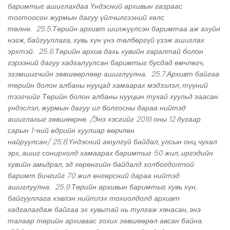
баримтыг ашиглахдаа Үндэсний архивын газраас
тогтоосон журмын дагуу үйлчилгээний хөлс
төлнө. 25.5.Төрийн архивт шилжүүлсэн баримтаа аж ахуйн
нэгж, байгууллага, хувь хүн үнэ төлбөргүй үзэж ашиглах
эрхтэй. 25.6.Төрийн архив дахь хувийн гаралтай болон
гэрээний дагуу хадгалуулсан баримтыг бусдад өмчлөгч,
эзэмшигчийн зөвшөөрлөөр ашиглуулна. 25.7.Архивт байгаа
төрийн болон албаны нууцад хамаарах мэдээлэл, түүний
тээгчийг Төрийн болон албаны нууцын тухай хуульд заасан
үндэслэл, журмын дагуу ил болгосны дараа нийтэд
ашиглахыг зөвшөөрнө. /Энэ хэсгийг 2016 оны 12 дугаар
сарын 1-ний өдрийн хуулиар өөрчлөн
найруулсан/ 25.8.Үндэсний аюулгүй байдал, улсын онц чухал
эрх, ашиг сонирхолд хамаарах баримтыг 50 жил, иргэдийн
хувийн амьдрал, эд хөрөнгийн байдалд холбогдолтой
баримт бичгийг 70 жил өнгөрсний дараа нийтэд
ашиглуулна. 25.9.Төрийн архивын баримтыг хувь хүн,
байгууллага хэвлэн нийтлэх тохиолдолд архивт
хадгалагдаж байгаа эх хувьтай нь тулгаж хянасан, энэ
талаар төрийн архиваас зохих зөвшөөрөл авсан байна.