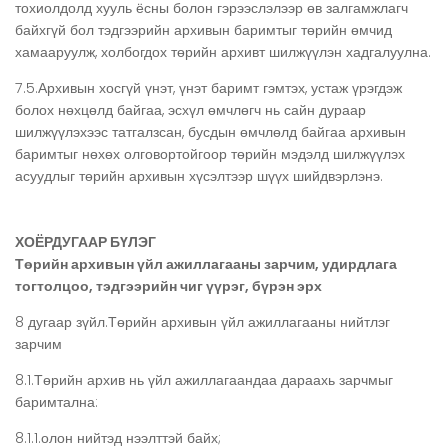
тохиолдолд хууль ёсны болон гэрээслэлээр өв залгамжлагч
байхгүй бол тэдгээрийн архивын баримтыг төрийн өмчид
хамааруулж, холбогдох төрийн архивт шилжүүлэн хадгалуулна.
7.5.Архивын хосгүй үнэт, үнэт баримт гэмтэх, устаж үрэгдэж
болох нөхцөлд байгаа, эсхүл өмчлөгч нь сайн дураар
шилжүүлэхээс татгалзсан, бусдын өмчлөлд байгаа архивын
баримтыг нөхөх олговортойгоор төрийн мэдэлд шилжүүлэх
асуудлыг төрийн архивын хүсэлтээр шүүх шийдвэрлэнэ.
ХОЁРДУГААР БҮЛЭГ
Төрийн архивын үйл ажиллагааны зарчим, удирдлага
тогтолцоо, тэдгээрийн чиг үүрэг, бүрэн эрх
8 дугаар зүйл.Төрийн архивын үйл ажиллагааны нийтлэг
зарчим
8.1.Төрийн архив нь үйл ажиллагаандаа дараахь зарчмыг
баримтална:
8.1.1.олон нийтэд нээлттэй байх;