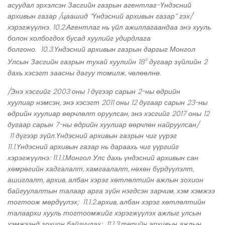
асуудал эрхэлсэн Засгийн газрын агентлаг-Үндэсний
архивын газар /цаашид “Үндэсний архивын газар” гэх/
хэрэгжүүлнэ. 10.2.Агентлаг нь үйл ажиллагаандаа энэ хууль
болон холбогдох бусад хуулийг удирдлага
болгоно. 10.3.Үндэсний архивын газрын даргыг Монгол
Улсын Засгийн газрын тухай хуулийн 18
дугаар зүйлийн 2
3
дахь хэсэгт заасны дагуу томилж, чөлөөлнө.
/Энэ хэсгийг 2003 оны 1 дүгээр сарын 2-ны өдрийн
хуулиар нэмсэн, энэ хэсэгт 2011 оны 12 дугаар сарын 23-ны
өдрийн хуулиар өөрчлөлт оруулсан, энэ хэсгийг 2017 оны 12
дугаар сарын 7-ны өдрийн хуулиар өөрчлөн найруулсан/
11 дүгээр зүйл.Үндэсний архивын газрын чиг үүрэг
11.1.Үндэсний архивын газар нь дараахь чиг үүргийг
хэрэгжүүлнэ: 11.1.1.Монгол Улс дахь үндэсний архивын сан
хөмрөгийн хадгалалт, хамгаалалт, нөхөн бүрдүүлэлт,
ашиглалт, архив, албан хэрэг хөтлөлтийн ажлын зохион
байгуулалтын талаар арга зүйн нэгдсэн зарчим, хэм хэмжээ
тогтоож мөрдүүлэх; 11.1.2.архив, албан хэрэг хөтлөлтийн
талаархи хууль тогтоомжийг хэрэгжүүлэх ажлыг улсын
хэмжээнд зохион байгуулах; 11.1.3.төрийн архивын ажлын