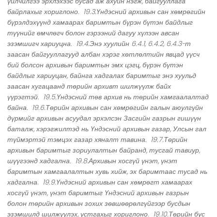
үйлчилгээ эрхлэхээс бусад аж ахуйн нэгж, байгууллага
байрлахыг хориглоно. 19.3.Үндэсний архивын сан хөмрөгийн
бүрэлдэхүүнд хамаарах баримтын бүрэн бүтэн байдлыг
түүнийг өмчлөгч болон гэрээний дагуу хүлээн авсан
эзэмшигч хариуцна. 19.4.Энэ хуулийн 6.4.1, 6.4.2, 6.4.3-т
заасан байгууллагууд албан хэрэг хөтлөлтийн явцад үүсч
бий болсон архивын баримтын эмх цэгц, бүрэн бүтэн
байдлыг хариуцан, байнга хадгалах баримтыг энэ хуульд
заасан хугацаанд төрийн архивт шилжүүлж байх
үүрэгтэй. 19.5.Үндэсний төв архив нь төрийн хамгаалалтад
байна. 19.6.Төрийн архивын сан хөмрөгийн галын аюулгүйн
дүрмийг архивын асуудал эрхэлсэн Засгийн газрын гишүүн
баталж, хэрэгжилтэд нь Үндэсний архивын газар, Улсын гал
түймэртэй тэмцэх газар хяналт тавина. 19.7.Төрийн
архивын баримтыг зориулалтын байранд, тусгай тавиур,
шүүгээнд хадгална. 19.8.Архивын хосгүй үнэт, үнэт
баримтын хамгаалалтын хувь хийж, эх баримтаас тусад нь
хадгална. 19.9.Үндэсний архивын сан хөмрөгт хамаарах
хосгүй үнэт, үнэт баримтыг Үндэсний архивын газрын
болон төрийн архивын зохих зөвшөөрөлгүйгээр бусдын
эзэмшилд шилжүүлэх, устгахыг хориглоно. 19.10.Төрийн бус