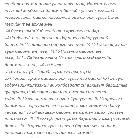
салбарын хамаарлаас үл шалтгаалан, Монгол Улсын
түүхэнд холбогдох баримт бичгийг улсын хэмжээнд
төвлөрүүлэн байнга хадгалж, ашиглах эрх, үүрэг бүхий
төрийн төв архив мөн.
14 дүгээр зүйл.Үндэсний төв архивын салбар
14.1.Үндэсний төв архив нь дараахь салбаруудтай
байна; 14.1.1.Геологийн баримтын төв; 14.1.2.Геодези, зураг
зүйн баримтын төв; 14.1.3.Иргэний баримтын
төв; 14.1.4.Байгаль орчин, Ус цаг уурын мэдээллийн
баримтын төв; 14.1.5.Бусад.
15 дугаар зүйл.Төрийн архивын эрх, үүрэг
15.1.Төрийн архив дараахь эрх, үүрэгтэй байна: 15.1.1.түүх,
эрдэм шинжилгээний ач холбогдолтой архивын баримтыг
цуглуулах, тэдгээрт сонголт, нягтлан шалгалт
хийх; 15.1.2.сан хөмрөгөө нөхөн бүрдүүлэх; 15.1.3.архивын
баримтыг зориулалтын байранд, зохих горимын дагуу
хадгалах; 15.1.4.архивын баримтыг сэлбэн засах, сэргээн
шинэтгэх; 15.1.5.хосгүй үнэт, үнэт баримтын нөөц хувьтай
болох; 15.1.6.архивт хүлээн авсан баримтыг ангилах,
төрөлжүүлэх, тэдгээрээр архивын хөмрөг