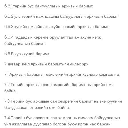
6.5.1.төрийн бус байгууллагын архивын баримт;
6.5.2.улс төрийн нам, шашны байгууллагын архивын баримт;
6.5.3.хувийн өмчийн аж ахуйн нэгжийн архивын баримт;
6.5.4.гадаадын хөрөнгө оруулалттай аж ахуйн нэгж,
байгууллагын баримт;
6.5.5.хувь хүний баримт.
7 дугаар зүйл.Архивын баримтыг өмчлөх эрх
7.1.Архивын баримтыг өмчлөгчийн эрхийг хуулиар хамгаална.
7.2.Төрийн архивын сан хөмрөгийн баримт нь төрийн өмч
байна.
7.3.Төрийн бус архивын сан хөмрөгийн баримт нь энэ хуулийн
6.5-д заасан этгээдийн өмч байна.
7.4.Төрийн бус архивын сан хөмрөг нь өмчлөгч байгууллагын
үйл ажиллагаа дуусгавар болсон буюу иргэн нас барсан