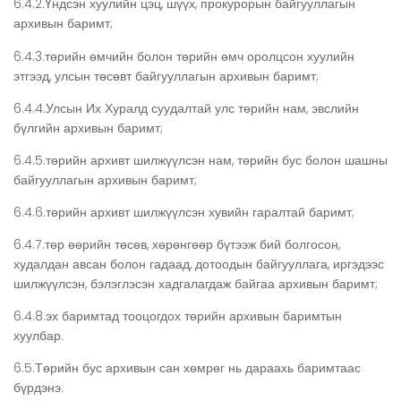
6.4.2.Үндсэн хуулийн цэц, шүүх, прокурорын байгууллагын
архивын баримт;
6.4.3.төрийн өмчийн болон төрийн өмч оролцсон хуулийн
этгээд, улсын төсөвт байгууллагын архивын баримт;
6.4.4.Улсын Их Хуралд суудалтай улс төрийн нам, эвслийн
бүлгийн архивын баримт;
6.4.5.төрийн архивт шилжүүлсэн нам, төрийн бус болон шашны
байгууллагын архивын баримт;
6.4.6.төрийн архивт шилжүүлсэн хувийн гаралтай баримт;
6.4.7.төр өөрийн төсөв, хөрөнгөөр бүтээж бий болгосон,
худалдан авсан болон гадаад, дотоодын байгууллага, иргэдээс
шилжүүлсэн, бэлэглэсэн хадгалагдаж байгаа архивын баримт;
6.4.8.эх баримтад тооцогдох төрийн архивын баримтын
хуулбар.
6.5.Төрийн бус архивын сан хөмрөг нь дараахь баримтаас
бүрдэнэ: