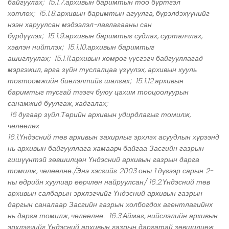
байгуулах; 15.1.7.архивын баримтын тоо бүртгэл
хөтлөх; 15.1.8.архивын баримтын агуулга, бүрэлдэхүүнийг
нээн харуулсан мэдээлэл-лавлагааны сан
бүрдүүлэх; 15.1.9.архивын баримтыг судлах, сурталчлах,
хэвлэн нийтлэх; 15.1.10.архивын баримтыг
ашиглуулах; 15.1.11.архивын хөмрөг үүсгэгч байгууллагад
мэргэжил, арга зүйн туслалцаа үзүүлэх, архивын хууль
тогтоомжийн биелэлтийг шалгах; 15.1.12.архивын
баримтыг тусгай тээгч буюу цахим тооцоолуурын
санамжид буулгаж, хадгалах;
16 дугаар зүйл.Төрийн архивын удирдлагыг томилж,
чөлөөлөх
16.1.Үндэсний төв архивын захирлыг эрхлэх асуудлын хүрээнд
нь архивын байгууллага хамаарч байгаа Засгийн газрын
гишүүнтэй зөвшилцөн Үндэсний архивын газрын дарга
томилж, чөлөөлнө./Энэ хэсгийг 2003 оны 1 дүгээр сарын 2-
ны өдрийн хуулиар өөрчлөн найруулсан/ 16.2.Үндэсний төв
архивын салбарын эрхлэгчийг Үндэсний архивын газрын
даргын саналаар Засгийн газрын холбогдох агентлагийнх
нь дарга томилж, чөлөөлнө. 16.3.Аймаг, нийслэлийн архивын
эрхлэгчийг Үндэсний архивын газрын даргатай зөвшилцөж