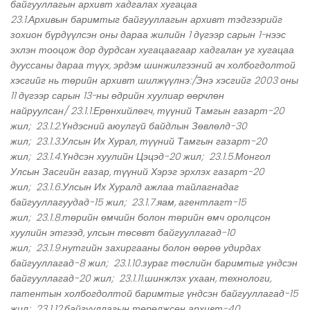
байгууллагын архивт хадгалах хугацаа
23.1.Архивын баримтыг байгууллагын архивт тэдгээрийг
зохион бүрдүүлсэн оны дараа жилийн 1 дүгээр сарын 1-нээс
эхлэн тооцож дор дурдсан хугацаагаар хадгалан уг хугацаа
дууссаны дараа түүх, эрдэм шинжилгээний ач холбогдолтой
хэсгийг нь төрийн архивт шилжүүлнэ:/Энэ хэсгийг 2003 оны
11 дүгээр сарын 13-ны өдрийн хуулиар өөрчлөн
найруулсан/ 23.1.1.Ерөнхийлөгч, түүний Тамгын газарт-20
жил; 23.1.2.Үндэсний аюулгүй байдлын Зөвлөлд-30
жил; 23.1.3.Улсын Их Хурал, түүний Тамгын газарт-20
жил; 23.1.4.Үндсэн хуулийн Цэцэд-20 жил; 23.1.5.Монгол
Улсын Засгийн газар, түүний Хэрэг эрхлэх газарт-20
жил; 23.1.6.Улсын Их Хуралд ажлаа тайлагнадаг
байгууллагуудад-15 жил; 23.1.7.яам, агентлагт-15
жил; 23.1.8.төрийн өмчийн болон төрийн өмч оролцсон
хуулийн этгээд, улсын төсөвт байгууллагад-10
жил; 23.1.9.нутгийн захиргааны болон өөрөө удирдах
байгууллагад-8 жил; 23.1.10.зураг төслийн баримтыг үндсэн
байгууллагад-20 жил; 23.1.11.шинжлэх ухаан, технологи,
патентын холбогдолтой баримтыг үндсэн байгууллагад-15
жил; 23.1.12.байгууллагын төрөлжсөн архивт-40