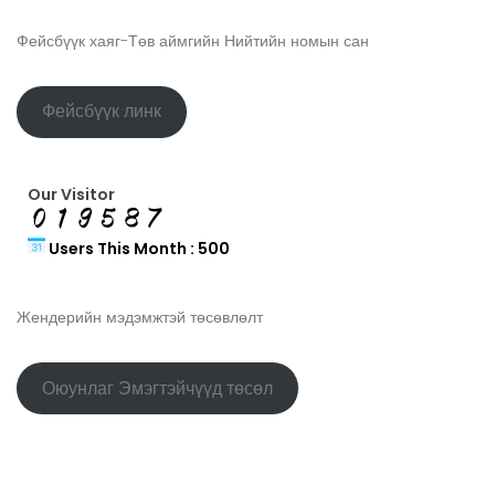
Фейсбүүк хаяг-Төв аймгийн Нийтийн номын сан
Фейсбүүк линк
Our Visitor
Users This Month : 500
Жендерийн мэдэмжтэй төсөвлөлт
Оюунлаг Эмэгтэйчүүд төсөл