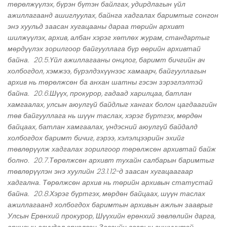
төрөлжүүлэх, бүрэн бүтэн байлгах, удирдлагын үйл
ажиллагаанд ашиглуулах, байнга хадгалах баримтыг сонгон
энэ хуульд заасан хугацааны дараа төрийн архивт
шилжүүлэх, архив, албан хэрэг хөтлөх журам, стандартыг
мөрдүүлэх зорилгоор байгууллага бүр өөрийн архивтай
байна. 20.5.Үйл ажиллагааны онцлог, баримт бичгийн ач
холбогдол, хэмжээ, бүрэлдэхүүнээс хамаарч, байгууллагын
архив нь төрөлжсөн ба анхан шатны гэсэн зэрэглэлтэй
байна. 20.6.Шүүх, прокурор, гадаад харилцаа, батлан
хамгаалах, улсын аюулгүй байдлыг хангах болон цагдаагийн
төв байгууллага нь шүүн таслах, хэрэг бүртгэх, мөрдөн
байцаах, батлан хамгаалах, үндэсний аюулгүй байдалд
холбогдох баримт бичиг, гэрээ, хэлэлцээрийн эхийг
төвлөрүүлж хадгалах зорилгоор төрөлжсөн архивтай байж
болно. 20.7.Төрөлжсөн архивт тухайн салбарын баримтыг
төвлөрүүлэн энэ хуулийн 23.1.12-д заасан хугацаагаар
хадгална. Төрөлжсөн архив нь төрийн архивын статустай
байна. 20.8.Хэрэг бүртгэх, мөрдөн байцаах, шүүн таслах
ажиллагаанд холбогдох баримтын архивын ажлын зааврыг
Улсын Ерөнхий прокурор, Шүүхийн ерөнхий зөвлөлийн дарга,
архивын асуудал эрхэлсэн Засгийн газрын гишүүнтэй