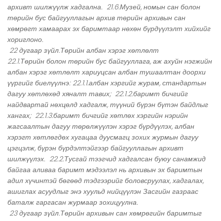
архивт шилжүүлж хадгална. 21.6.Музей, номын сан болон
төрийн бус байгууллагын архив төрийн архивын сан
хөмрөгт хамаарах эх баримтаар нөхөн бүрдүүлэлт хийхийг
хориглоно.
22 дугаар зүйл.Төрийн албан хэрэг хөтлөлт
22.1.Төрийн болон төрийн бус байгууллага, аж ахуйн нэгжийн
албан хэрэг хөтлөлт хариуцсан албан тушаалтан доорхи
үүргийг биелүүлнэ: 22.1.1.албан хэргийг журам, стандартын
дагуу хөтлөхөд хяналт тавих; 22.1.2.баримт бичгийг
найдвартай нөхцөлд хадгалж, түүний бүрэн бүтэн байдлыг
хангах; 22.1.3.баримт бичгийг хөтлөх хэргийн нэрийн
жагсаалтын дагуу төрөлжүүлэн хэрэг бүрдүүлэх, албан
хэрэгт хөтлөгдөх хугацаа дуусмагц зохих журмын дагуу
цэгцэлж, бүрэн бүрдэлтэйгээр байгууллагын архивт
шилжүүлэх. 22.2.Тусгай тээгчид хадгалсан буюу санамжид
байгаа аливаа баримт мэдээлэл нь архивын эх баримтын
адил хүчинтэй бөгөөд тэдгээрийг боловсруулах, хадгалах,
ашиглах асуудлыг энэ хуульд нийцүүлэн Засгийн газраас
баталж гаргасан журмаар зохицуулна.
23 дугаар зүйл.Төрийн архивын сан хөмрөгийн баримтыг