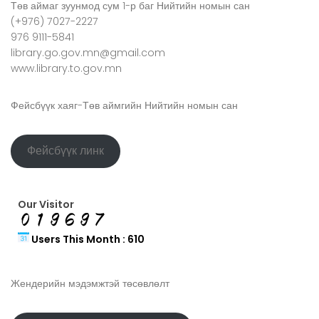
Төв аймаг зуунмод сум 1-р баг Нийтийн номын сан
(+976) 7027-2227
976 9111-5841
library.go.gov.mn@gmail.com
www.library.to.gov.mn
Фейсбүүк хаяг-Төв аймгийн Нийтийн номын сан
Фейсбүүк линк
Our Visitor
Users This Month : 610
Жендерийн мэдэмжтэй төсөвлөлт