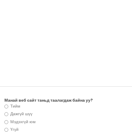
Манай веб сайт таньд таалагдаж байна уу?
Тийм
Дажгүй шүү
Мэдэхгүй юм
Үгүй