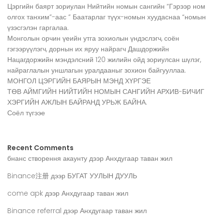
Цэргийн баярт зориулан Нийтийн номын сангийн “Гэрээр ном
олгох танхим”-аас ” Баатарлаг түүх-номын хуудаснаа “номын
үзэсгэлэн гаргалаа.
Монголын орчин үеийн утга зохиолын үндэслэгч, соён
гэгээрүүлэгч, дорнын их яруу найрагч Дашдоржийн
Нацагдоржийн мэндэлсний 120 жилийн ойд зориулсан шүлэг,
найраглалын уншлагын уралдааныг зохион байгууллаа.
МОНГОЛ ЦЭРГИЙН БАЯРЫН МЭНД ХҮРГЭЕ
ТӨВ АЙМГИЙН НИЙТИЙН НОМЫН САНГИЙН АРХИВ-БИЧИГ
ХЭРГИЙН АЖЛЫН БАЙРАНД УРЬЖ БАЙНА.
Соёл түгээе
Recent Comments
бнанс створення акаунту
дээр
Анхдугаар таван жил
Binance注册
дээр
БУГАТ УУЛЫН ДУУЛЬ
come apk
дээр
Анхдугаар таван жил
Binance referral
дээр
Анхдугаар таван жил