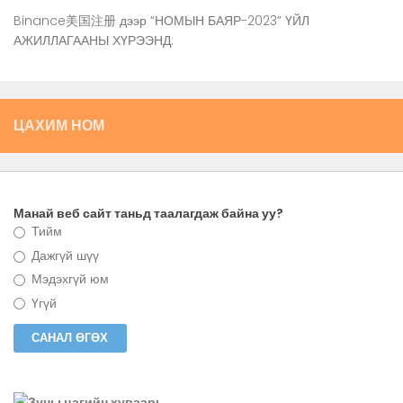
Binance美国注册
дээр
“НОМЫН БАЯР-2023” ҮЙЛ
АЖИЛЛАГААНЫ ХҮРЭЭНД:
ЦАХИМ НОМ
Манай веб сайт таньд таалагдаж байна уу?
Тийм
Дажгүй шүү
Мэдэхгүй юм
Үгүй
Зуны цагийн хуваарь