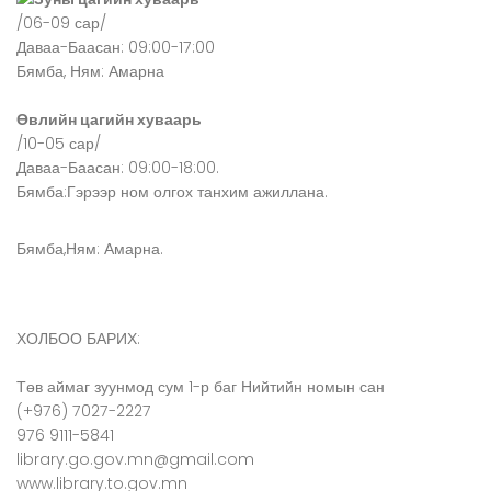
/06-09 сар/
Даваа-Баасан: 09:00-17:00
Бямба, Ням: Амарна
Өвлийн цагийн хуваарь
/10-05 сар/
Даваа-Баасан: 09:00-18:00.
Бямба:Гэрээр ном олгох танхим ажиллана.
Бямба,Ням: Амарна.
ХОЛБОО БАРИХ:
Төв аймаг зуунмод сум 1-р баг Нийтийн номын сан
(+976) 7027-2227
976 9111-5841
library.go.gov.mn@gmail.com
www.library.to.gov.mn