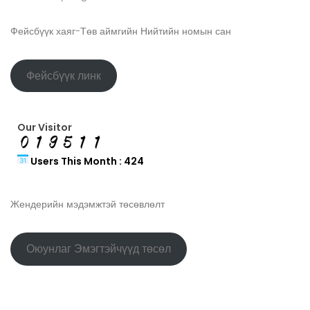
Фейсбүүк хаяг-Төв аймгийн Нийтийн номын сан
Фейсбүүк линк
Our Visitor
Users This Month : 424
Жендерийн мэдэмжтэй төсөвлөлт
Оюунлаг Эмэгтэйчүүд төсөл