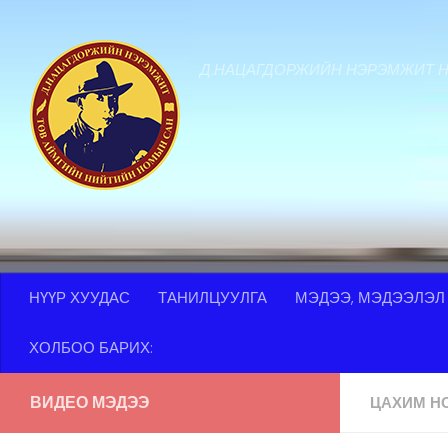
Skip to content
Д.НАЦАГДОРЖИЙН НЭРЭМЖИТ 
НҮҮР ХУУДАС
ТАНИЛЦУУЛГА
МЭДЭЭ, МЭДЭЭЛЭЛ
ХОЛБОО БАРИХ:
ВИДЕО МЭДЭЭ
ЦАХИМ Н