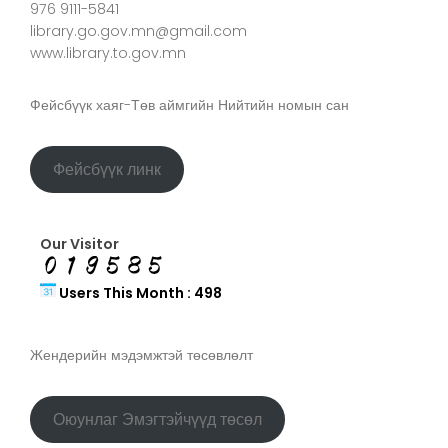
976 9111-5841
library.go.gov.mn@gmail.com
www.library.to.gov.mn
Фейсбүүк хаяг-Төв аймгийн Нийтийн номын сан
Фейсбүүк линк
Our Visitor
Users This Month : 498
Жендерийн мэдэмжтэй төсөвлөлт
Оюунлаг Эмэгтэйчүүд төсөл