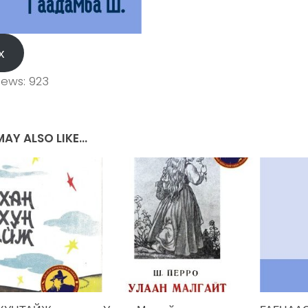
х
iews:
923
AY ALSO LIKE...