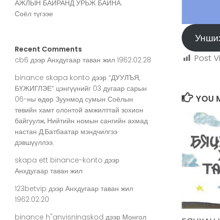
АЖЛЫН БАЙРАНД УРЬЖ БАЙНА.
Соёл түгээе
Унши
Recent Comments
Post V
cb6
дээр
Анхдугаар таван жил 1962.02.28
binance skapa konto
дээр
“ДУУЛЪЯ,
БҮЖИГЛЭЕ” цэнгүүнийг 03 дугаар сарын
YOU M
06-ны өдөр Зуунмод сумын Соёлын
төвийн хамт олонтой амжилттай зохион
байгуулж, Нийтийн номын сангийн ахмад
настан Д.Батбаатар мэндчилгээ
дэвшүүллээ.
skapa ett binance-konto
дээр
Анхдугаар таван жил
123betvip
дээр
Анхдугаар таван жил
1962.02.20
binance h"anvisningskod
дээр
Монгол