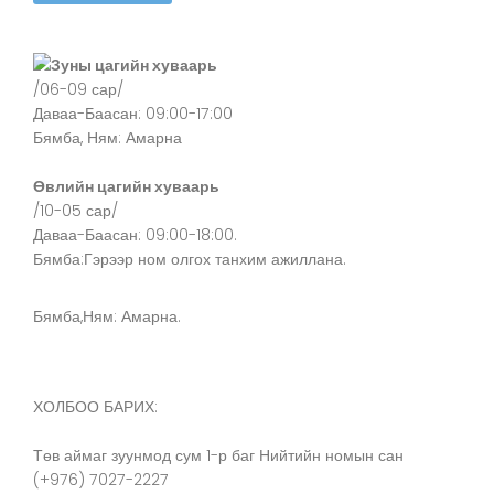
Зуны цагийн хуваарь
/06-09 сар/
Даваа-Баасан: 09:00-17:00
Бямба, Ням: Амарна
Өвлийн цагийн хуваарь
/10-05 сар/
Даваа-Баасан: 09:00-18:00.
Бямба:Гэрээр ном олгох танхим ажиллана.
Бямба,Ням: Амарна.
ХОЛБОО БАРИХ:
Төв аймаг зуунмод сум 1-р баг Нийтийн номын сан
(+976) 7027-2227