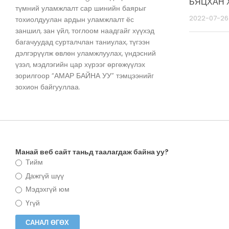
БЯЦХАН 
түмний уламжлалт сар шинийн баярыг
2022-07-26
тохиолдуулан ардын уламжлалт ёс
заншил, зан үйл, тоглоом наадгайг хүүхэд
багачуудад сурталчлан таниулах, түгээн
дэлгэрүүлж өвлөн уламжлуулах, үндэсний
үзэл, мэдлэгийн цар хүрээг өргөжүүлэх
зорилгоор “АМАР БАЙНА УУ” тэмцээнийг
зохион байгууллаа.
Манай веб сайт таньд таалагдаж байна уу?
Тийм
Дажгүй шүү
Мэдэхгүй юм
Үгүй