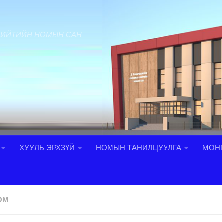
НИЙТИЙН НОМЫН САН
ХУУЛЬ ЭРХЗҮЙ
НОМЫН ТАНИЛЦУУЛГА
МОНГ
ОМ