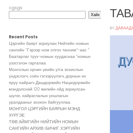
cgsgs
ТАВ
Хайх
BY
ДАВААД
Recent Posts
Цэргийн баярт зориулан Нийтийн номын
сангийн “Гэрээр ном олгох танхим”-аас ”
Баатарлаг түүх-номын хуудаснаа “номын
үзэсгэлэн гаргалаа.
Монголын орчин үеийн утга зохиолын
үндэслэгч, соён гэгээрүүлэгч, дорнын их
яруу найрагч Дашдоржийн Нацагдоржийн
мэндэлсний 120 жилийн ойд зориулсан
шүлэг, найраглалын уншлагын
уралдааныг зохион байгууллаа.
МОНГОЛ ЦЭРГИЙН БАЯРЫН МЭНД
ХҮРГЭЕ
ТӨВ АЙМГИЙН НИЙТИЙН НОМЫН
САНГИЙН АРХИВ-БИЧИГ ХЭРГИЙН