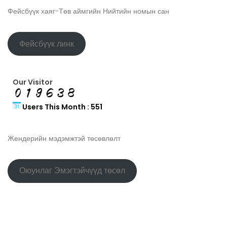
Фейсбүүк хаяг-Төв аймгийн Нийтийн номын сан
Фейсбүүк линк
Our Visitor
Users This Month : 551
Жендерийн мэдэмжтэй төсөвлөлт
Оюунлаг Эмэгтэйчүүд төсөл