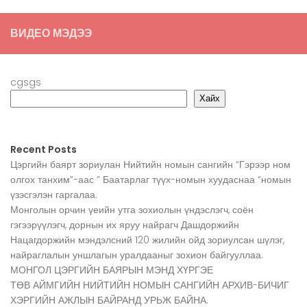
ВИДЕО МЭДЭЭ
cgsgs
Хайх
Recent Posts
Цэргийн баярт зориулан Нийтийн номын сангийн “Гэрээр ном
олгох танхим”-аас ” Баатарлаг түүх-номын хуудаснаа “номын
үзэсгэлэн гаргалаа.
Монголын орчин үеийн утга зохиолын үндэслэгч, соён
гэгээрүүлэгч, дорнын их яруу найрагч Дашдоржийн
Нацагдоржийн мэндэлсний 120 жилийн ойд зориулсан шүлэг,
найраглалын уншлагын уралдааныг зохион байгууллаа.
МОНГОЛ ЦЭРГИЙН БАЯРЫН МЭНД ХҮРГЭЕ
ТӨВ АЙМГИЙН НИЙТИЙН НОМЫН САНГИЙН АРХИВ-БИЧИГ
ХЭРГИЙН АЖЛЫН БАЙРАНД УРЬЖ БАЙНА.