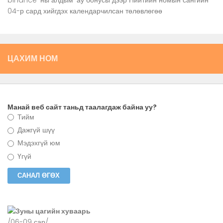
binance-ны алдым-ау бонусы
дээр
Нийтийн номын сангийн
04-р сард хийгдэх календарчилсан төлөвлөгөө
ЦАХИМ НОМ
Манай веб сайт таньд таалагдаж байна уу?
Тийм
Дажгүй шүү
Мэдэхгүй юм
Үгүй
Зуны цагийн хуваарь
/06-09 сар/