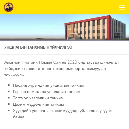
Skip to content
УНШЛАГЫН ТАНХИМЫН ҮЙЛЧИЛГЭЭ
Аймгийн Нийтийн Номын Сан нь 2020 онд засвар шинэчлэл
хийн, шинэ тавилга тоног төхөөрөмжөөр танхимуудаа
тохижуулж
Насанд хүрэгчдийн уншлагын танхим
Гэрээр ном олгох уншлагын танхим
Тогтмол хэвлэлийн танхим
Цахим мэдээллийн танхим
Хүүхдийн уншлагын танхимуудаар үйлчилгээ үзүүлж
байна.