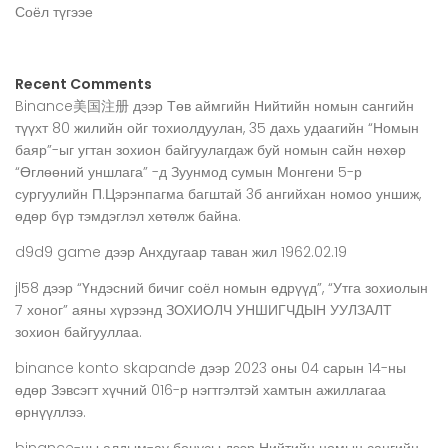
Соёл түгээе
Recent Comments
Binance美国注册
дээр
Төв аймгийн Нийтийн номын сангийн
түүхт 80 жилийн ойг тохиолдуулан, 35 дахь удаагийн “Номын
баяр”-ыг угтан зохион байгуулагдаж буй номын сайн нөхөр
“Өглөөний уншлага” -д Зуунмод сумын Монгени 5-р
сургуулийн П.Цэрэнпагма багштай 3б ангийхан номоо уншиж,
өдөр бүр тэмдэглэл хөтөлж байна.
d9d9 game
дээр
Анхдугаар таван жил 1962.02.19
jl58
дээр
“Үндэсний бичиг соёл номын өдрүүд”, “Утга зохиолын
7 хоног” аяны хүрээнд ЗОХИОЛЧ УНШИГЧДЫН УУЛЗАЛТ
зохион байгууллаа.
binance konto skapande
дээр
2023 оны 04 сарын 14-ны
өдөр Зэвсэгт хүчний 016-р нэгтгэлтэй хамтын ажиллагаа
өрнүүллээ.