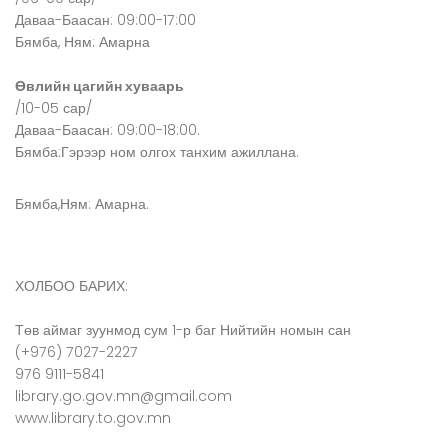
Даваа-Баасан: 09:00-17:00
Бямба, Ням: Амарна
Өвлийн цагийн хуваарь
/10-05 сар/
Даваа-Баасан: 09:00-18:00.
Бямба:Гэрээр ном олгох танхим ажиллана.
Бямба,Ням: Амарна.
ХОЛБОО БАРИХ:
Төв аймаг зуунмод сум 1-р баг Нийтийн номын сан
(+976) 7027-2227
976 9111-5841
library.go.gov.mn@gmail.com
www.library.to.gov.mn