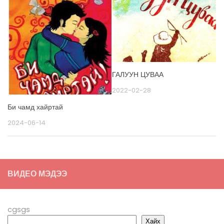
ГАЛУУН ЦУВАА
2022-02-28
Би чамд хайртай
2024-06-14
ВИДЕО МЭДЭЭ
cgsgs
Хайх