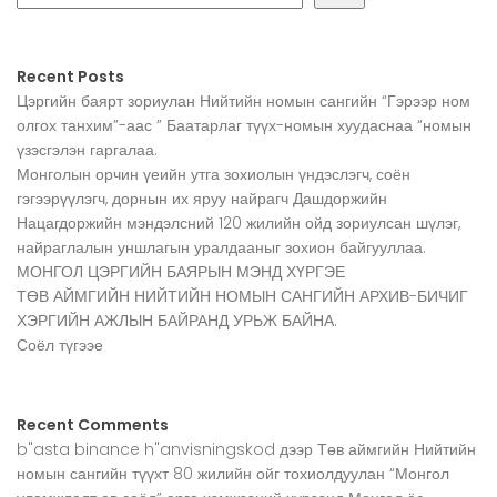
Recent Posts
Цэргийн баярт зориулан Нийтийн номын сангийн “Гэрээр ном
олгох танхим”-аас ” Баатарлаг түүх-номын хуудаснаа “номын
үзэсгэлэн гаргалаа.
Монголын орчин үеийн утга зохиолын үндэслэгч, соён
гэгээрүүлэгч, дорнын их яруу найрагч Дашдоржийн
Нацагдоржийн мэндэлсний 120 жилийн ойд зориулсан шүлэг,
найраглалын уншлагын уралдааныг зохион байгууллаа.
МОНГОЛ ЦЭРГИЙН БАЯРЫН МЭНД ХҮРГЭЕ
ТӨВ АЙМГИЙН НИЙТИЙН НОМЫН САНГИЙН АРХИВ-БИЧИГ
ХЭРГИЙН АЖЛЫН БАЙРАНД УРЬЖ БАЙНА.
Соёл түгээе
Recent Comments
b"asta binance h"anvisningskod
дээр
Төв аймгийн Нийтийн
номын сангийн түүхт 80 жилийн ойг тохиолдуулан “Монгол