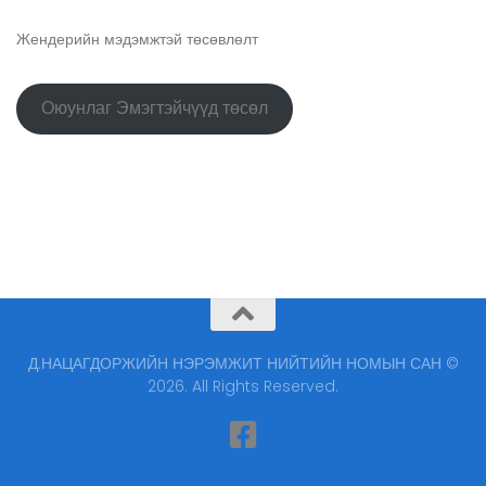
Жендерийн мэдэмжтэй төсөвлөлт
Оюунлаг Эмэгтэйчүүд төсөл
Д.НАЦАГДОРЖИЙН НЭРЭМЖИТ НИЙТИЙН НОМЫН САН ©
2026. All Rights Reserved.