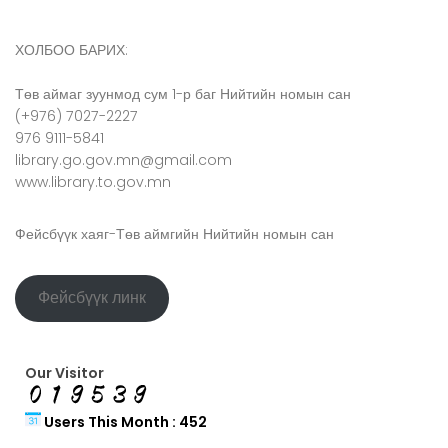
ХОЛБОО БАРИХ:
Төв аймаг зуунмод сум 1-р баг Нийтийн номын сан
(+976) 7027-2227
976 9111-5841
library.go.gov.mn@gmail.com
www.library.to.gov.mn
Фейсбүүк хаяг-Төв аймгийн Нийтийн номын сан
Фейсбүүк линк
Our Visitor
Users This Month : 452