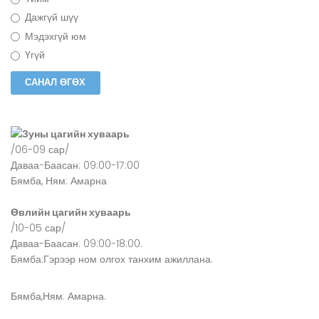
Дажгүй шүү
Мэдэхгүй юм
Үгүй
Зуны цагийн хуваарь
/06-09 сар/
Даваа-Баасан: 09:00-17:00
Бямба, Ням: Амарна
Өвлийн цагийн хуваарь
/10-05 сар/
Даваа-Баасан: 09:00-18:00.
Бямба:Гэрээр ном олгох танхим ажиллана.
Бямба,Ням: Амарна.