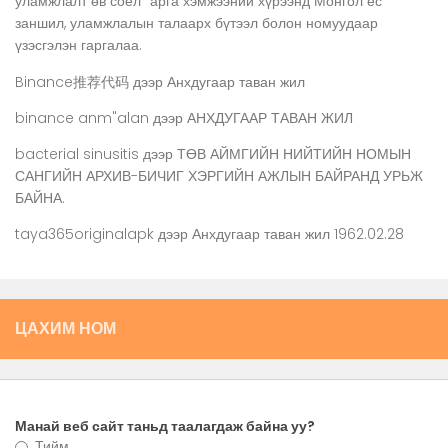
уламжлалт өв соёл” арга хэмжээний хүрээнд Монгол ёс
заншил, уламжлалын талаарх бүтээл болон номуудаар
үзэсгэлэн гаргалаа.
Binance推荐代码
дээр
Анхдугаар таван жил
binance anm"alan
дээр
АНХДУГААР ТАВАН ЖИЛ
bacterial sinusitis
дээр
ТӨВ АЙМГИЙН НИЙТИЙН НОМЫН
САНГИЙН АРХИВ-БИЧИГ ХЭРГИЙН АЖЛЫН БАЙРАНД УРЬЖ
БАЙНА.
taya365originalapk
дээр
Анхдугаар таван жил 1962.02.28
ЦАХИМ НОМ
Манай веб сайт таньд таалагдаж байна уу?
Тийм