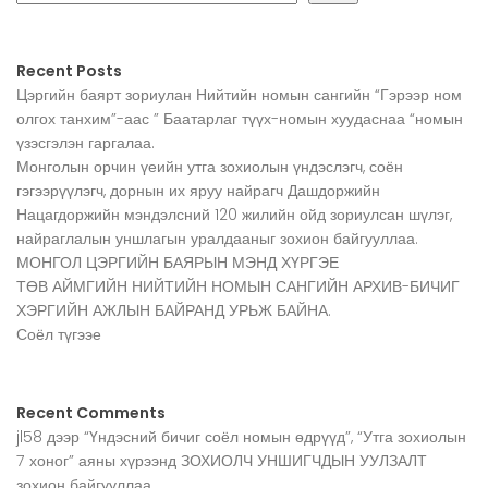
Recent Posts
Цэргийн баярт зориулан Нийтийн номын сангийн “Гэрээр ном
олгох танхим”-аас ” Баатарлаг түүх-номын хуудаснаа “номын
үзэсгэлэн гаргалаа.
Монголын орчин үеийн утга зохиолын үндэслэгч, соён
гэгээрүүлэгч, дорнын их яруу найрагч Дашдоржийн
Нацагдоржийн мэндэлсний 120 жилийн ойд зориулсан шүлэг,
найраглалын уншлагын уралдааныг зохион байгууллаа.
МОНГОЛ ЦЭРГИЙН БАЯРЫН МЭНД ХҮРГЭЕ
ТӨВ АЙМГИЙН НИЙТИЙН НОМЫН САНГИЙН АРХИВ-БИЧИГ
ХЭРГИЙН АЖЛЫН БАЙРАНД УРЬЖ БАЙНА.
Соёл түгээе
Recent Comments
jl58
дээр
“Үндэсний бичиг соёл номын өдрүүд”, “Утга зохиолын
7 хоног” аяны хүрээнд ЗОХИОЛЧ УНШИГЧДЫН УУЛЗАЛТ
зохион байгууллаа.