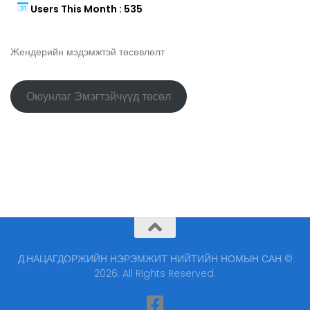
Users This Month : 535
Жендерийн мэдэмжтэй төсөвлөлт
Оюунлаг Эмэгтэйчүүд төсөл
Д.НАЦАГДОРЖИЙН НЭРЭМЖИТ НИЙТИЙН НОМЫН САН ©
2026. All Rights Reserved.