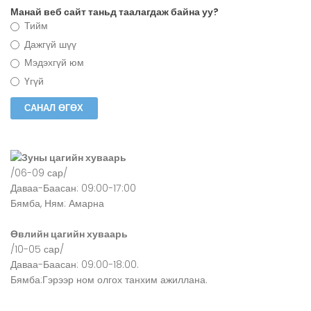
Манай веб сайт таньд таалагдаж байна уу?
Тийм
Дажгүй шүү
Мэдэхгүй юм
Үгүй
Зуны цагийн хуваарь
/06-09 сар/
Даваа-Баасан: 09:00-17:00
Бямба, Ням: Амарна
Өвлийн цагийн хуваарь
/10-05 сар/
Даваа-Баасан: 09:00-18:00.
Бямба:Гэрээр ном олгох танхим ажиллана.