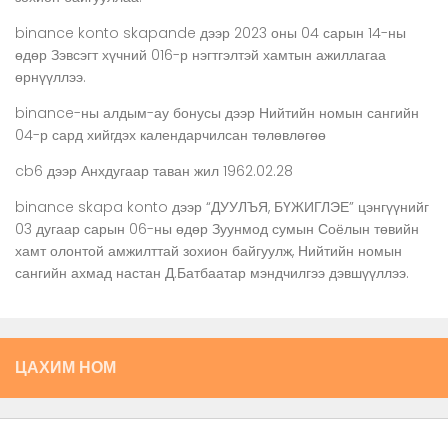
binance konto skapande
дээр
2023 оны 04 сарын 14-ны
өдөр Зэвсэгт хүчний 016-р нэгтгэлтэй хамтын ажиллагаа
өрнүүллээ.
binance-ны алдым-ау бонусы
дээр
Нийтийн номын сангийн
04-р сард хийгдэх календарчилсан төлөвлөгөө
cb6
дээр
Анхдугаар таван жил 1962.02.28
binance skapa konto
дээр
“ДУУЛЪЯ, БҮЖИГЛЭЕ” цэнгүүнийг
03 дугаар сарын 06-ны өдөр Зуунмод сумын Соёлын төвийн
хамт олонтой амжилттай зохион байгуулж, Нийтийн номын
сангийн ахмад настан Д.Батбаатар мэндчилгээ дэвшүүллээ.
ЦАХИМ НОМ