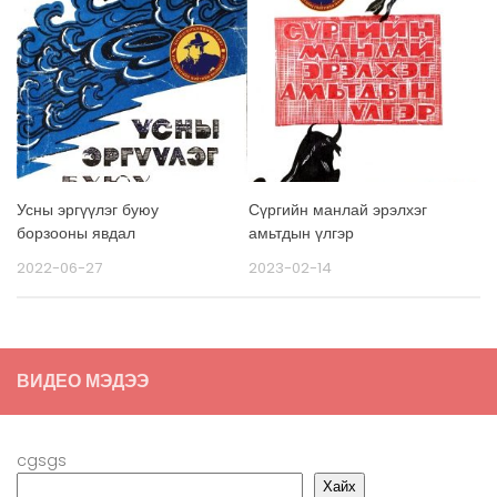
Усны эргүүлэг буюу
Сүргийн манлай эрэлхэг
борзооны явдал
амьтдын үлгэр
2022-06-27
2023-02-14
ВИДЕО МЭДЭЭ
cgsgs
Хайх