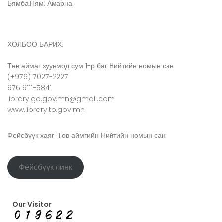
Бямба,Ням: Амарна.
ХОЛБОО БАРИХ:
Төв аймаг зуунмод сум 1-р баг Нийтийн номын сан
(+976) 7027-2227
976 9111-5841
library.go.gov.mn@gmail.com
www.library.to.gov.mn
Фейсбүүк хаяг-Төв аймгийн Нийтийн номын сан
Фейсбүүк линк
Our Visitor