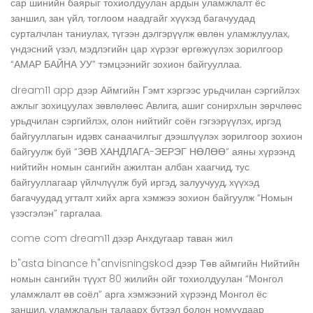
сар шинийн баярыг тохиолдуулан ардын уламжлалт ёс
заншил, зан үйл, тоглоом наадгайг хүүхэд багачуудад
сурталчлан таниулах, түгээн дэлгэрүүлж өвлөн уламжлуулах,
үндэсний үзэл, мэдлэгийн цар хүрээг өргөжүүлэх зорилгоор
“АМАР БАЙНА УУ” тэмцээнийг зохион байгууллаа.
dream11 app
дээр
Аймгийн Гэмт хэргээс урьдчилан сэргийлэх
ажлыг зохицуулах зөвлөлөөс Авлига, ашиг сонирхлын зөрчлөөс
урьдчилан сэргийлэх, олон нийтийг соён гэгээрүүлэх, иргэд
байгууллагын идэвх санаачилгыг дээшлүүлэх зорилгоор зохион
байгуулж буй “ЗӨВ ХАНДЛАГА-ЭЕРЭГ НӨЛӨӨ” аяны хүрээнд
нийтийн номын сангийн ажилтан албан хаагчид, тус
байгууллагаар үйлчлүүлж буй иргэд, залуучууд, хүүхэд
багачуудад угталт хийх арга хэмжээ зохион байгуулж “Номын
үзэсгэлэн” гаргалаа.
come com dream11
дээр
Анхдугаар таван жил
b"asta binance h"anvisningskod
дээр
Төв аймгийн Нийтийн
номын сангийн түүхт 80 жилийн ойг тохиолдуулан “Монгол
уламжлалт өв соёл” арга хэмжээний хүрээнд Монгол ёс
заншил, уламжлалын талаарх бүтээл болон номуудаар