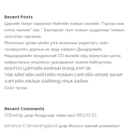
Recent Posts
Цэргийн баярт зориулан Нийтийн номын сангийн “Гэрээр ном
олгох танхим”-аас ” Баатарлаг түүх-номын хуудаснаа “номын
үзэсгэлэн гаргалаа.
Монголын орчин үеийн утга зохиолын үндэслэгч, соён
гэгээрүүлэгч, дорнын их яруу найрагч Дашдоржийн
Нацагдоржийн мэндэлсний 120 жилийн ойд зориулсан шүлэг,
найраглалын уншлагын уралдааныг зохион байгууллаа.
МОНГОЛ ЦЭРГИЙН БАЯРЫН МЭНД ХҮРГЭЕ
ТӨВ АЙМГИЙН НИЙТИЙН НОМЫН САНГИЙН АРХИВ-БИЧИГ
ХЭРГИЙН АЖЛЫН БАЙРАНД УРЬЖ БАЙНА.
Соёл түгээе
Recent Comments
123betvip
дээр
Анхдугаар таван жил 1962.02.20
binance h"anvisningskod
дээр
Монгол түмний уламжлалт