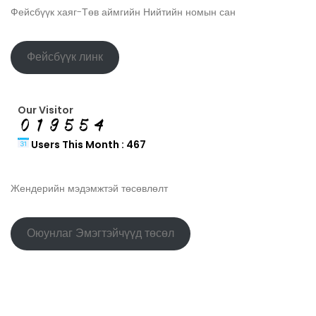
Фейсбүүк хаяг-Төв аймгийн Нийтийн номын сан
Фейсбүүк линк
Our Visitor
Users This Month : 467
Жендерийн мэдэмжтэй төсөвлөлт
Оюунлаг Эмэгтэйчүүд төсөл