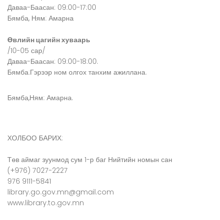
Даваа-Баасан: 09:00-17:00
Бямба, Ням: Амарна
Өвлийн цагийн хуваарь
/10-05 сар/
Даваа-Баасан: 09:00-18:00.
Бямба:Гэрээр ном олгох танхим ажиллана.
Бямба,Ням: Амарна.
ХОЛБОО БАРИХ:
Төв аймаг зуунмод сум 1-р баг Нийтийн номын сан
(+976) 7027-2227
976 9111-5841
library.go.gov.mn@gmail.com
www.library.to.gov.mn