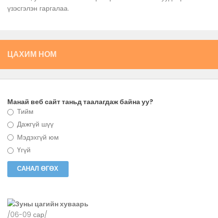
үзэсгэлэн гаргалаа.
ЦАХИМ НОМ
Манай веб сайт таньд таалагдаж байна уу?
Тийм
Дажгүй шүү
Мэдэхгүй юм
Үгүй
Зуны цагийн хуваарь
/06-09 сар/