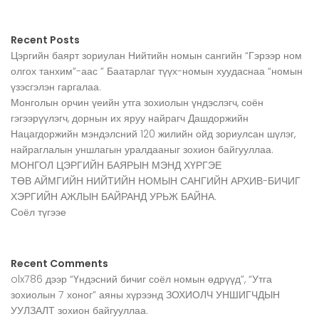
Recent Posts
Цэргийн баярт зориулан Нийтийн номын сангийн “Гэрээр ном
олгох танхим”-аас ” Баатарлаг түүх-номын хуудаснаа “номын
үзэсгэлэн гаргалаа.
Монголын орчин үеийн утга зохиолын үндэслэгч, соён
гэгээрүүлэгч, дорнын их яруу найрагч Дашдоржийн
Нацагдоржийн мэндэлсний 120 жилийн ойд зориулсан шүлэг,
найраглалын уншлагын уралдааныг зохион байгууллаа.
МОНГОЛ ЦЭРГИЙН БАЯРЫН МЭНД ХҮРГЭЕ
ТӨВ АЙМГИЙН НИЙТИЙН НОМЫН САНГИЙН АРХИВ-БИЧИГ
ХЭРГИЙН АЖЛЫН БАЙРАНД УРЬЖ БАЙНА.
Соёл түгээе
Recent Comments
olx786
дээр
“Үндэсний бичиг соёл номын өдрүүд”, “Утга
зохиолын 7 хоног” аяны хүрээнд ЗОХИОЛЧ УНШИГЧДЫН
УУЛЗАЛТ зохион байгууллаа.