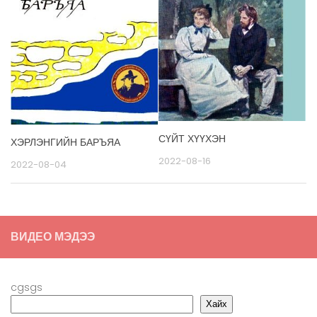
СҮЙТ ХҮҮХЭН
ХЭРЛЭНГИЙН БАРЪЯА
2022-08-16
2022-08-04
ВИДЕО МЭДЭЭ
cgsgs
Хайх