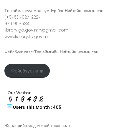
Төв аймаг зуунмод сум 1-р баг Нийтийн номын сан
(+976) 7027-2227
976 9111-5841
library.go.gov.mn@gmail.com
www.library.to.gov.mn
Фейсбүүк хаяг-Төв аймгийн Нийтийн номын сан
Фейсбүүк линк
Our Visitor
Users This Month : 405
Жендерийн мэдэмжтэй төсөвлөлт