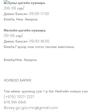
Зуны цагийн хуваарь
/06-09 сар/
Даваа-Баасан: 09:00-17:00
Бямба, Ням: Амарна
Өвлийн цагийн хуваарь
/10-05 сар/
Даваа-Баасан: 09:00-18:00.
Бямба:Гэрээр ном олгох танхим ажиллана.
Бямба,Ням: Амарна.
ХОЛБОО БАРИХ:
Төв аймаг зуунмод сум 1-р баг Нийтийн номын сан
(+976) 7027-2227
976 9111-5841
library.go.gov.mn@gmail.com