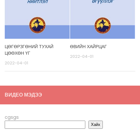
ЦӨГӨРЗГӨНИЙ ТУХАЙ
ӨВИЙН ХАЙРЦАГ
ЦӨӨХӨН ҮГ
2022-04-01
2022-04-01
ВИДЕО МЭДЭЭ
cgsgs
Хайх