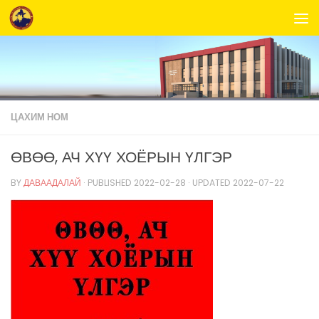
Skip to content
ЦАХИМ НОМ
ӨВӨӨ, АЧ ХҮҮ ХОЁРЫН ҮЛГЭР
BY
ДАВААДАЛАЙ
· PUBLISHED
2022-02-28
· UPDATED
2022-07-22