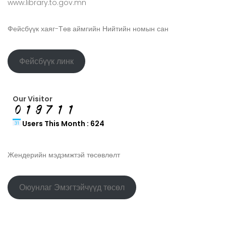
www.library.to.gov.mn
Фейсбүүк хаяг-Төв аймгийн Нийтийн номын сан
Фейсбүүк линк
Our Visitor
Users This Month : 624
Жендерийн мэдэмжтэй төсөвлөлт
Оюунлаг Эмэгтэйчүүд төсөл