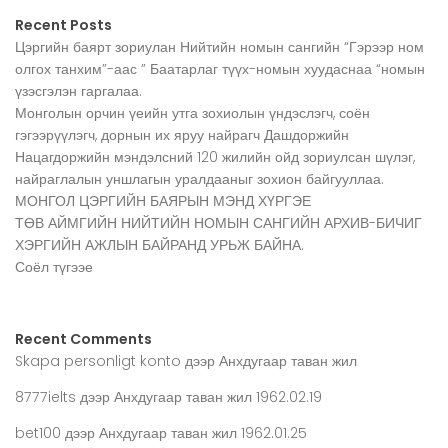
Recent Posts
Цэргийн баярт зориулан Нийтийн номын сангийн “Гэрээр ном
олгох танхим”-аас ” Баатарлаг түүх-номын хуудаснаа “номын
үзэсгэлэн гаргалаа.
Монголын орчин үеийн утга зохиолын үндэслэгч, соён
гэгээрүүлэгч, дорнын их яруу найрагч Дашдоржийн
Нацагдоржийн мэндэлсний 120 жилийн ойд зориулсан шүлэг,
найраглалын уншлагын уралдааныг зохион байгууллаа.
МОНГОЛ ЦЭРГИЙН БАЯРЫН МЭНД ХҮРГЭЕ
ТӨВ АЙМГИЙН НИЙТИЙН НОМЫН САНГИЙН АРХИВ-БИЧИГ
ХЭРГИЙН АЖЛЫН БАЙРАНД УРЬЖ БАЙНА.
Соёл түгээе
Recent Comments
Skapa personligt konto
дээр
Анхдугаар таван жил
8777ielts
дээр
Анхдугаар таван жил 1962.02.19
bet100
дээр
Анхдугаар таван жил 1962.01.25