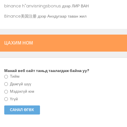
binance h"anvisningsbonus
дээр
ЛИР ВАН
Binance美国注册
дээр
Анхдугаар таван жил
ЦАХИМ НОМ
Манай веб сайт таньд таалагдаж байна уу?
Тийм
Дажгүй шүү
Мэдэхгүй юм
Үгүй