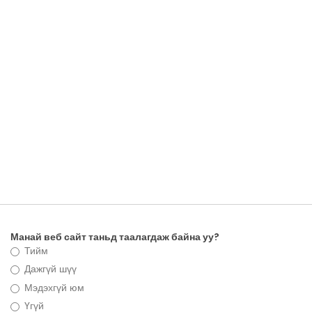
Манай веб сайт таньд таалагдаж байна уу?
Тийм
Дажгүй шүү
Мэдэхгүй юм
Үгүй