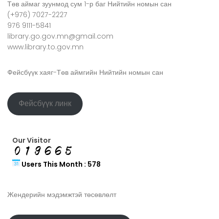
Төв аймаг зуунмод сум 1-р баг Нийтийн номын сан
(+976) 7027-2227
976 9111-5841
library.go.gov.mn@gmail.com
www.library.to.gov.mn
Фейсбүүк хаяг-Төв аймгийн Нийтийн номын сан
Фейсбүүк линк
Our Visitor
Users This Month : 578
Жендерийн мэдэмжтэй төсөвлөлт