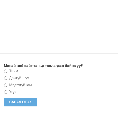
Манай веб сайт таньд таалагдаж байна уу?
Тийм
Дажгүй шүү
Мэдэхгүй юм
Үгүй