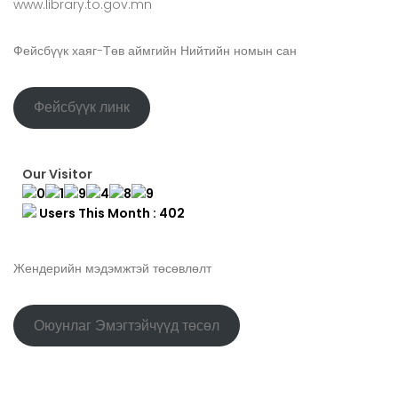
www.library.to.gov.mn
Фейсбүүк хаяг-Төв аймгийн Нийтийн номын сан
Фейсбүүк линк
Our Visitor
Users This Month : 402
Жендерийн мэдэмжтэй төсөвлөлт
Оюунлаг Эмэгтэйчүүд төсөл