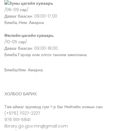
Зуны цагийн хуваарь
/06-09 сар/
Даваа-Баасан: 09:00-17:00
Бямба, Ням: Амарна
Өвлийн цагийн хуваарь
/10-05 сар/
Даваа-Баасан: 09:00-18:00.
Бямба:Гэрээр ном олгох танхим ажиллана.
Бямба,Ням: Амарна.
ХОЛБОО БАРИХ:
Төв аймаг зуунмод сум 1-р баг Нийтийн номын сан
(+976) 7027-2227
976 9111-5841
library.go.gov.mn@gmail.com