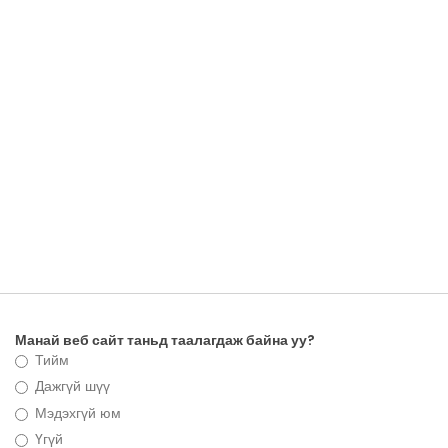
Манай веб сайт таньд таалагдаж байна уу?
Тийм
Дажгүй шүү
Мэдэхгүй юм
Үгүй