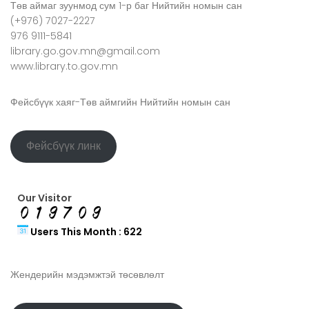
Төв аймаг зуунмод сум 1-р баг Нийтийн номын сан
(+976) 7027-2227
976 9111-5841
library.go.gov.mn@gmail.com
www.library.to.gov.mn
Фейсбүүк хаяг-Төв аймгийн Нийтийн номын сан
Фейсбүүк линк
Our Visitor
Users This Month : 622
Жендерийн мэдэмжтэй төсөвлөлт