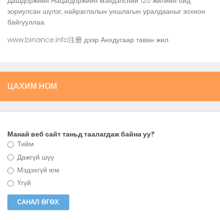
Дашдоржийн Нацагдоржийн мэндэлсний 120 жилийн ойд
зориулсан шүлэг, найраглалын уншлагын уралдааныг зохион
байгууллаа.
www.binance.info注册
дээр
Анхдугаар таван жил
ЦАХИМ НОМ
Манай веб сайт таньд таалагдаж байна уу?
Тийм
Дажгүй шүү
Мэдэхгүй юм
Үгүй