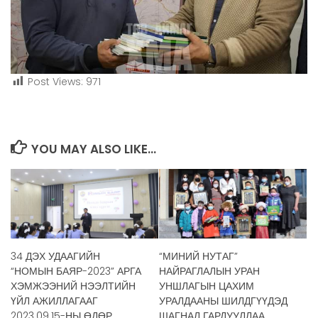
Post Views:
971
YOU MAY ALSO LIKE...
34 ДЭХ УДААГИЙН
“МИНИЙ НУТАГ”
“НОМЫН БАЯР-2023” АРГА
НАЙРАГЛАЛЫН УРАН
ХЭМЖЭЭНИЙ НЭЭЛТИЙН
УНШЛАГЫН ЦАХИМ
ҮЙЛ АЖИЛЛАГААГ
УРАЛДААНЫ ШИЛДГҮҮДЭД
2023.09.15-НЫ ӨДӨР
ШАГНАЛ ГАРДУУЛЛАА