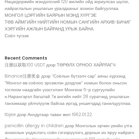
Нацагдоржийн мэндэлсний 120 жилийн ойд зориулсан шүлэг,
найраглалын уншлагын уралдааныг зохион байгууллаа.
МОНГОЛ ЦЭРГИЙН БАЯРЫН МЭНД ХҮРГЭЕ
ТӨВ АЙМГИЙН НИЙТИЙН НОМЫН САНГИЙН АРХИВ-БИЧИГ
ХЭРГИЙН АЖЛЫН БАЙРАНД УРЬЖ БАЙНА.
Соёл түгээе
Recent Comments
注册以获取100 USDT
дээр
ТӨРӨЛХ ОРНОО ХАЙРЛАГЧ
Binance注册奖金
дээр
“Соёлын бүтээлч сар” аяны хүрээнд
“Монгол өв соёлоо эрхэмлэн дээдлэе” номын болон оньсон
тоглоом наадгайн үзэсгэлэнг Монгени 5-р сургуулийн
н.Нарангэрэл багштай 7в ангийн нийт 28 сурагчид, уншлагын
танхимаар үйлчлүүлж байгаа иргэд, уншигчдад танилцууллаа.
tbjee
дээр
Анхдугаар таван жил 1962.01.22
penicillin allergy in children
дээр
Монголын орчин үеийн утга
зохиолын үндэслэгч, соён гэгээрүүлэгч, дорнын их яруу найрагч