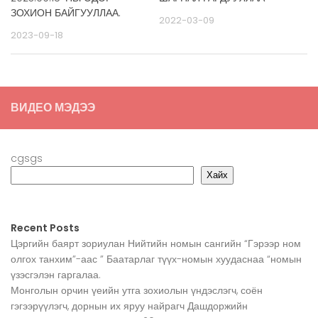
ЗОХИОН БАЙГУУЛЛАА.
2022-03-09
2023-09-18
ВИДЕО МЭДЭЭ
cgsgs
Хайх
Recent Posts
Цэргийн баярт зориулан Нийтийн номын сангийн “Гэрээр ном
олгох танхим”-аас ” Баатарлаг түүх-номын хуудаснаа “номын
үзэсгэлэн гаргалаа.
Монголын орчин үеийн утга зохиолын үндэслэгч, соён
гэгээрүүлэгч, дорнын их яруу найрагч Дашдоржийн