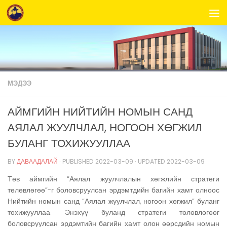
Skip to content
МЭДЭЭ
АЙМГИЙН НИЙТИЙН НОМЫН САНД
АЯЛАЛ ЖУУЛЧЛАЛ, НОГООН ХӨГЖИЛ
БУЛАНГ ТОХИЖУУЛЛАА
BY
ДАВААДАЛАЙ
· PUBLISHED
2022-03-09
· UPDATED
2022-03-09
Төв аймгийн “Аялал жуулчлалын хөгжлийн стратеги
төлөвлөгөө”-г боловсруулсан эрдэмтдийн багийн хамт олноос
Нийтийн номын санд “Аялал жуулчлал, ногоон хөгжил” буланг
тохижууллаа. Энэхүү буланд стратеги төлөвлөгөөг
боловсруулсан эрдэмтийн багийн хамт олон өөрсдийн номын