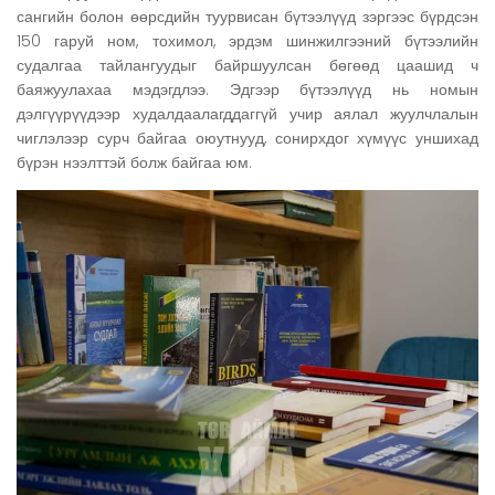
сангийн болон өөрсдийн туурвисан бүтээлүүд зэргээс бүрдсэн
150 гаруй ном, тохимол, эрдэм шинжилгээний бүтээлийн
судалгаа тайлангуудыг байршуулсан бөгөөд цаашид ч
баяжуулахаа мэдэгдлээ. Эдгээр бүтээлүүд нь номын
дэлгүүрүүдээр худалдаалагддаггүй учир аялал жуулчлалын
чиглэлээр сурч байгаа оюутнууд, сонирхдог хүмүүс уншихад
бүрэн нээлттэй болж байгаа юм.