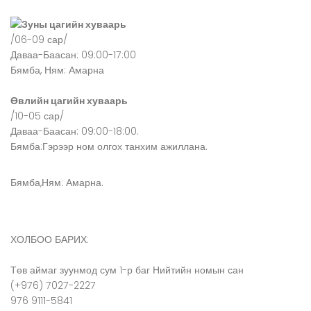
Зуны цагийн хуваарь
/06-09 сар/
Даваа-Баасан: 09:00-17:00
Бямба, Ням: Амарна
Өвлийн цагийн хуваарь
/10-05 сар/
Даваа-Баасан: 09:00-18:00.
Бямба:Гэрээр ном олгох танхим ажиллана.
Бямба,Ням: Амарна.
ХОЛБОО БАРИХ:
Төв аймаг зуунмод сум 1-р баг Нийтийн номын сан
(+976) 7027-2227
976 9111-5841