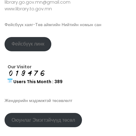
library.go.gov.mn@gmail.com
www.library.to.gov.mn
Фейсбүүк хаяг-Төв аймгийн Нийтийн номын сан
Фейсбүүк линк
Our Visitor
Users This Month : 389
Жендерийн мэдэмжтэй төсөвлөлт
Оюунлаг Эмэгтэйчүүд төсөл