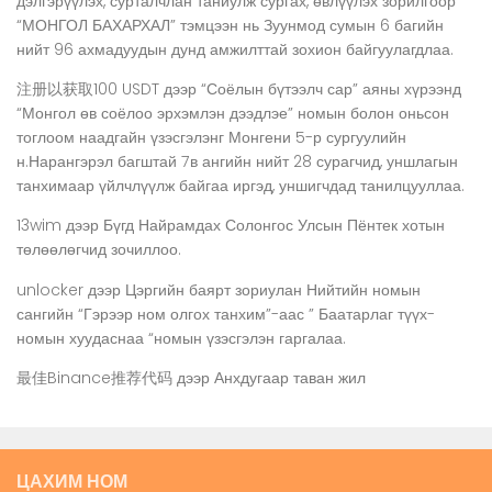
дэлгэрүүлэх, сурталчлан таниулж сургах, өвлүүлэх зорилгоор
“МОНГОЛ БАХАРХАЛ” тэмцээн нь Зуунмод сумын 6 багийн
нийт 96 ахмадуудын дунд амжилттай зохион байгуулагдлаа.
注册以获取100 USDT
дээр
“Соёлын бүтээлч сар” аяны хүрээнд
“Монгол өв соёлоо эрхэмлэн дээдлэе” номын болон оньсон
тоглоом наадгайн үзэсгэлэнг Монгени 5-р сургуулийн
н.Нарангэрэл багштай 7в ангийн нийт 28 сурагчид, уншлагын
танхимаар үйлчлүүлж байгаа иргэд, уншигчдад танилцууллаа.
13wim
дээр
Бүгд Найрамдах Солонгос Улсын Пёнтек хотын
төлөөлөгчид зочиллоо.
unlocker
дээр
Цэргийн баярт зориулан Нийтийн номын
сангийн “Гэрээр ном олгох танхим”-аас ” Баатарлаг түүх-
номын хуудаснаа “номын үзэсгэлэн гаргалаа.
最佳Binance推荐代码
дээр
Анхдугаар таван жил
ЦАХИМ НОМ