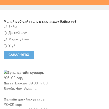
Манай веб сайт таньд таалагдаж байна уу?
Тийм
Дажгүй шүү
Мэдэхгүй юм
Үгүй
Зуны цагийн хуваарь
/06-09 сар/
Даваа-Баасан: 09:00-17:00
Бямба, Ням: Амарна
Өвлийн цагийн хуваарь
/10-05 сар/