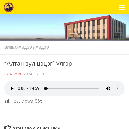
Skip to content
ВИДЕО МЭДЭЭ
/
МЭДЭЭ
“Алтан зул цэцэг” үлгэр
BY
ADMIN
·
2024-02-19
Post Views:
965
YOU MAY ALSO LIKE...