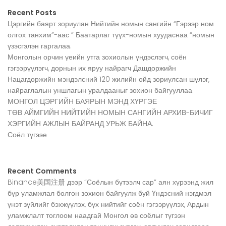
Recent Posts
Цэргийн баярт зориулан Нийтийн номын сангийн “Гэрээр ном
олгох танхим”-аас ” Баатарлаг түүх-номын хуудаснаа “номын
үзэсгэлэн гаргалаа.
Монголын орчин үеийн утга зохиолын үндэслэгч, соён
гэгээрүүлэгч, дорнын их яруу найрагч Дашдоржийн
Нацагдоржийн мэндэлсний 120 жилийн ойд зориулсан шүлэг,
найраглалын уншлагын уралдааныг зохион байгууллаа.
МОНГОЛ ЦЭРГИЙН БАЯРЫН МЭНД ХҮРГЭЕ
ТӨВ АЙМГИЙН НИЙТИЙН НОМЫН САНГИЙН АРХИВ-БИЧИГ
ХЭРГИЙН АЖЛЫН БАЙРАНД УРЬЖ БАЙНА.
Соёл түгээе
Recent Comments
Binance美国注册
дээр
“Соёлын бүтээлч сар” аян хүрээнд жил
бүр уламжлал болгон зохион байгуулж буй Үндэсний нэгдмэл
үнэт зүйлийг бэхжүүлэх, бүх нийтийг соён гэгээрүүлэх, Ардын
уламжлалт тоглоом наадгай Монгол өв соёлыг түгээн