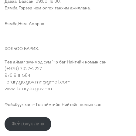
Даваа-Баасан: 09:00-18:00.
Бямба:Гэрээр ном олгох танхим ажиллана.
Бямба,Ням: Амарна.
ХОЛБОО БАРИХ:
Төв аймаг зуунмод сум 1-р баг Нийтийн номын сан
(+976) 7027-2227
976 9111-5841
library.go.gov.mn@gmail.com
www.library.to.gov.mn
Фейсбүүк хаяг-Төв аймгийн Нийтийн номын сан
Фейсбүүк линк