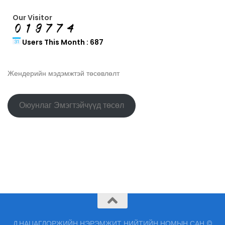
Our Visitor
Users This Month : 687
Жендерийн мэдэмжтэй төсөвлөлт
Оюунлаг Эмэгтэйчүүд төсөл
Д.НАЦАГДОРЖИЙН НЭРЭМЖИТ НИЙТИЙН НОМЫН САН ©