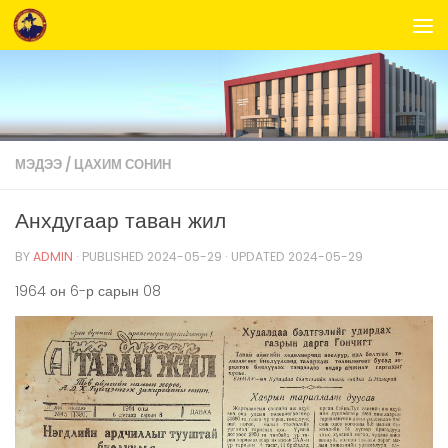
Skip to content
МЭДЭЭ
/
ЦАХИМ СОНИН
Анхдугаар таван жил
BY
ADMIN
· PUBLISHED
2024-05-29
· UPDATED
2024-05-29
1964 он 6-р сарын 08