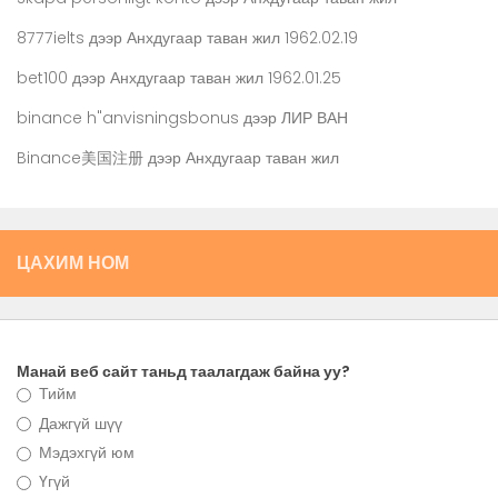
8777ielts
дээр
Анхдугаар таван жил 1962.02.19
bet100
дээр
Анхдугаар таван жил 1962.01.25
binance h"anvisningsbonus
дээр
ЛИР ВАН
Binance美国注册
дээр
Анхдугаар таван жил
ЦАХИМ НОМ
Манай веб сайт таньд таалагдаж байна уу?
Тийм
Дажгүй шүү
Мэдэхгүй юм
Үгүй