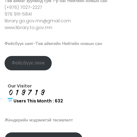
Төв аймаг зуунмод сум 1-р баг Нийтийн номын сан
(+976) 7027-2227
976 9111-5841
library.go.gov.mn@gmail.com
www.library.to.gov.mn
Фейсбүүк хаяг-Төв аймгийн Нийтийн номын сан
Фейсбүүк линк
Our Visitor
Users This Month : 632
Жендерийн мэдэмжтэй төсөвлөлт