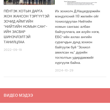
ПЁНТЭК ХОТЫН ДАРГА
Их зохиолч Д.Нацагдоржийн
ЖОН ЖАНСОН ТЭРГҮҮТЭЙ
мэндэлсний 118 жилийн ойг
ЗОЧИД АЙМГИЙН
тохиолдуулан Нийтийн
“НИЙТИЙН НОМЫН САН”-
номын сангаас албан
ИЙН ЗАСВАР
байгууллага, аж ахуйн нэгж,
ШИНЭЧЛЭЛТЭЙ
ЕБС-ийн ахлах ангийн
ТАНИЛЦЛАА
сурагчдын дунд зохион
байгуулж буй “Зохиол
2022-09-19
амилсан нь” дүрийн
тоглолтын удирдамжийг
хүргүүлж байна.
2024-10-29
ВИДЕО МЭДЭЭ