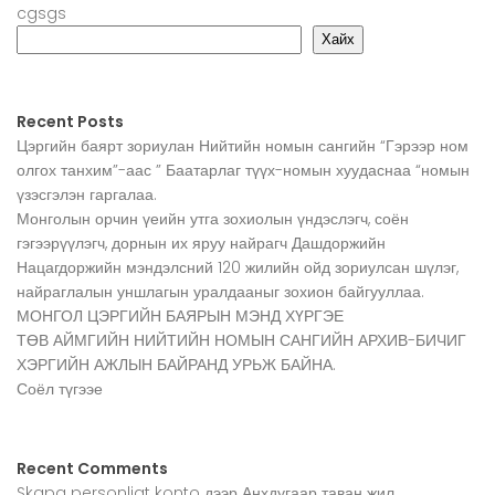
cgsgs
Хайх
Recent Posts
Цэргийн баярт зориулан Нийтийн номын сангийн “Гэрээр ном
олгох танхим”-аас ” Баатарлаг түүх-номын хуудаснаа “номын
үзэсгэлэн гаргалаа.
Монголын орчин үеийн утга зохиолын үндэслэгч, соён
гэгээрүүлэгч, дорнын их яруу найрагч Дашдоржийн
Нацагдоржийн мэндэлсний 120 жилийн ойд зориулсан шүлэг,
найраглалын уншлагын уралдааныг зохион байгууллаа.
МОНГОЛ ЦЭРГИЙН БАЯРЫН МЭНД ХҮРГЭЕ
ТӨВ АЙМГИЙН НИЙТИЙН НОМЫН САНГИЙН АРХИВ-БИЧИГ
ХЭРГИЙН АЖЛЫН БАЙРАНД УРЬЖ БАЙНА.
Соёл түгээе
Recent Comments
Skapa personligt konto
дээр
Анхдугаар таван жил