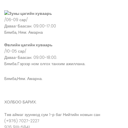
Зуны цагийн хуваарь
/06-09 сар/
Даваа-Баасан: 09:00-17:00
Бямба, Ням: Амарна
Өвлийн цагийн хуваарь
/10-05 сар/
Даваа-Баасан: 09:00-18:00.
Бямба:Гэрээр ном олгох танхим ажиллана.
Бямба,Ням: Амарна.
ХОЛБОО БАРИХ:
Төв аймаг зуунмод сум 1-р баг Нийтийн номын сан
(+976) 7027-2227
976 9111-5841