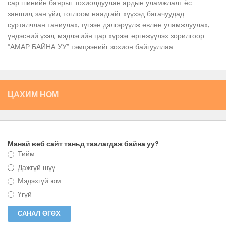
сар шинийн баярыг тохиолдуулан ардын уламжлалт ёс
заншил, зан үйл, тоглоом наадгайг хүүхэд багачуудад
сурталчлан таниулах, түгээн дэлгэрүүлж өвлөн уламжлуулах,
үндэсний үзэл, мэдлэгийн цар хүрээг өргөжүүлэх зорилгоор
“АМАР БАЙНА УУ” тэмцээнийг зохион байгууллаа.
ЦАХИМ НОМ
Манай веб сайт таньд таалагдаж байна уу?
Тийм
Дажгүй шүү
Мэдэхгүй юм
Үгүй