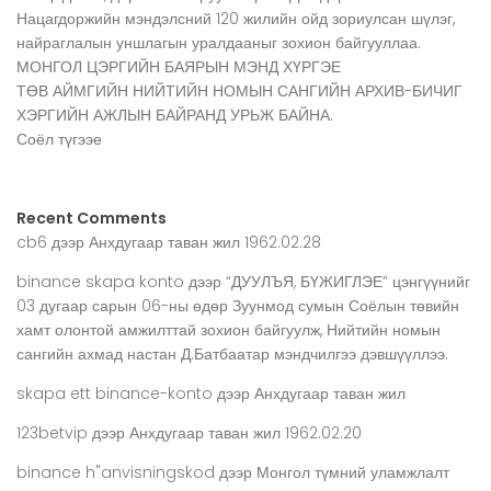
Нацагдоржийн мэндэлсний 120 жилийн ойд зориулсан шүлэг,
найраглалын уншлагын уралдааныг зохион байгууллаа.
МОНГОЛ ЦЭРГИЙН БАЯРЫН МЭНД ХҮРГЭЕ
ТӨВ АЙМГИЙН НИЙТИЙН НОМЫН САНГИЙН АРХИВ-БИЧИГ
ХЭРГИЙН АЖЛЫН БАЙРАНД УРЬЖ БАЙНА.
Соёл түгээе
Recent Comments
cb6
дээр
Анхдугаар таван жил 1962.02.28
binance skapa konto
дээр
“ДУУЛЪЯ, БҮЖИГЛЭЕ” цэнгүүнийг
03 дугаар сарын 06-ны өдөр Зуунмод сумын Соёлын төвийн
хамт олонтой амжилттай зохион байгуулж, Нийтийн номын
сангийн ахмад настан Д.Батбаатар мэндчилгээ дэвшүүллээ.
skapa ett binance-konto
дээр
Анхдугаар таван жил
123betvip
дээр
Анхдугаар таван жил 1962.02.20
binance h"anvisningskod
дээр
Монгол түмний уламжлалт