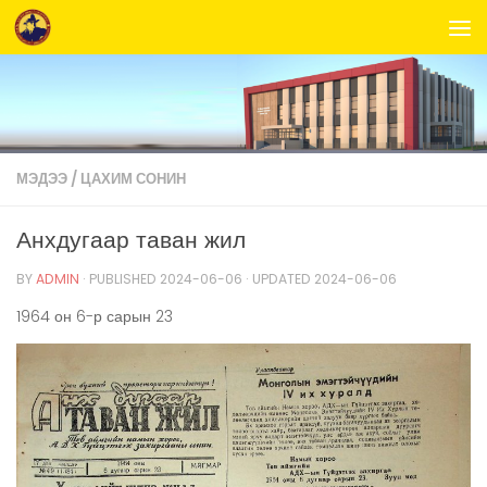
Skip to content
МЭДЭЭ
/
ЦАХИМ СОНИН
Анхдугаар таван жил
BY
ADMIN
· PUBLISHED
2024-06-06
· UPDATED
2024-06-06
1964 он 6-р сарын 23