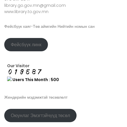
library.go.gov.mn@gmail.com
www.library.to.gov.mn
Фейсбүүк хаяг-Төв аймгийн Нийтийн номын сан
Фейсбүүк линк
Our Visitor
Users This Month : 500
Жендерийн мэдэмжтэй төсөвлөлт
Оюунлаг Эмэгтэйчүүд төсөл