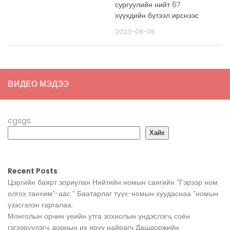
сургуулийн нийт 67
хүүхдийн бүтээл ирснээс
2023-06-06
ВИДЕО МЭДЭЭ
cgsgs
Хайх
Recent Posts
Цэргийн баярт зориулан Нийтийн номын сангийн “Гэрээр ном
олгох танхим”-аас ” Баатарлаг түүх-номын хуудаснаа “номын
үзэсгэлэн гаргалаа.
Монголын орчин үеийн утга зохиолын үндэслэгч, соён
гэгээрүүлэгч, дорнын их яруу найрагч Дашдоржийн