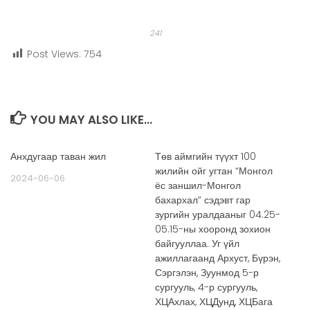
241
Post Views:
754
YOU MAY ALSO LIKE...
Анхдугаар таван жил
Төв аймгийн түүхт 100
жилийн ойг угтан “Монгол
2024-06-06
ёс заншил-Монгол
бахархал” сэдэвт гар
зургийн уралдааныг 04.25-
05.15-ны хооронд зохион
байгууллаа. Уг үйл
ажиллагаанд Архуст, Бүрэн,
Сэргэлэн, Зуунмод 5-р
сургууль, 4-р сургууль,
ХЦАхлах, ХЦДунд, ХЦБага