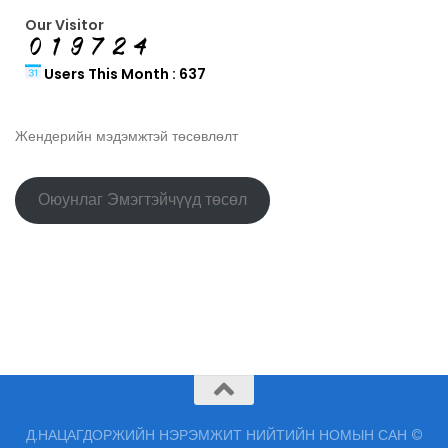
Our Visitor
Users This Month : 637
Жендерийн мэдэмжтэй төсөвлөлт
Оюунлаг Эмэгтэйчүүд төсөл
Д.НАЦАГДОРЖИЙН НЭРЭМЖИТ НИЙТИЙН НОМЫН САН ©