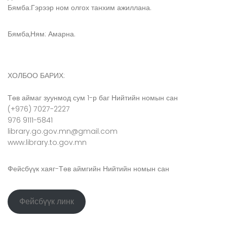
Бямба:Гэрээр ном олгох танхим ажиллана.
Бямба,Ням: Амарна.
ХОЛБОО БАРИХ:
Төв аймаг зуунмод сум 1-р баг Нийтийн номын сан
(+976) 7027-2227
976 9111-5841
library.go.gov.mn@gmail.com
www.library.to.gov.mn
Фейсбүүк хаяг-Төв аймгийн Нийтийн номын сан
Фейсбүүк линк