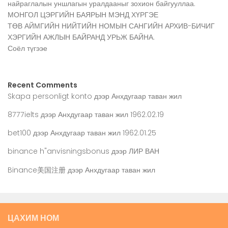
найраглалын уншлагын уралдааныг зохион байгууллаа.
МОНГОЛ ЦЭРГИЙН БАЯРЫН МЭНД ХҮРГЭЕ
ТӨВ АЙМГИЙН НИЙТИЙН НОМЫН САНГИЙН АРХИВ-БИЧИГ
ХЭРГИЙН АЖЛЫН БАЙРАНД УРЬЖ БАЙНА.
Соёл түгээе
Recent Comments
Skapa personligt konto
дээр
Анхдугаар таван жил
8777ielts
дээр
Анхдугаар таван жил 1962.02.19
bet100
дээр
Анхдугаар таван жил 1962.01.25
binance h"anvisningsbonus
дээр
ЛИР ВАН
Binance美国注册
дээр
Анхдугаар таван жил
ЦАХИМ НОМ