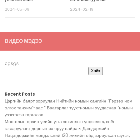
2024-05-09
2024-02-19
ВИДЕО МЭДЭЭ
cgsgs
Хайх
Recent Posts
Цэргийн баярт зориулан Нийтийн номын сангийн “Гэрээр ном
олгох танхим”-аас ” Баатарлаг түүх-номын хуудаснаа “номын
үзэсгэлэн гаргалаа.
Монголын орчин үеийн утга зохиолын үндэслэгч, соён
гэгээрүүлэгч, дорнын их яруу найрагч Дашдоржийн
Нацагдоржийн мэндэлсний 120 жилийн ойд зориулсан шүлэг,