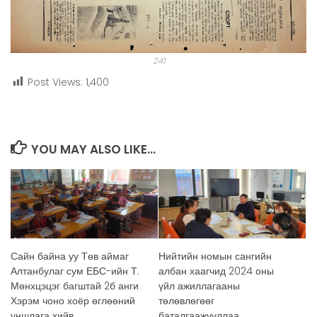
241
Post Views:
1,400
YOU MAY ALSO LIKE...
Сайн байна уу Төв аймаг
Нийтийн номын сангийн
Алтанбулаг сум ЕБС-ийн Т.
албан хаагчид 2024 оны
Мөнхцэцэг багштай 2б анги
үйл ажиллагааны
Хэрэм чоно хоёр өглөөний
төлөвлөгөөг
уншлага хийв.
баталгаажууллаа.