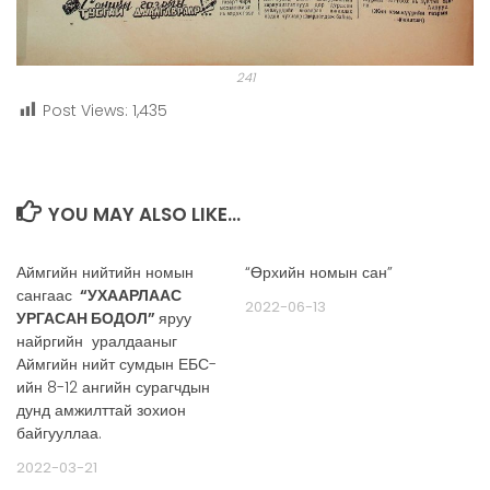
241
Post Views:
1,435
YOU MAY ALSO LIKE...
Аймгийн нийтийн номын
“Өрхийн номын сан”
сангаас
“УХААРЛААС
2022-06-13
УРГАСАН БОДОЛ”
яруу
найргийн уралдааныг
Аймгийн нийт сумдын ЕБС-
ийн 8-12 ангийн сурагчдын
дунд амжилттай зохион
байгууллаа.
2022-03-21