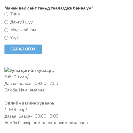
Манай веб сайт таньд таалагдаж байна уу?
Тийм
Дажгүй шүү
Мэдэхгүй юм
Үгүй
Зуны цагийн хуваарь
/06-09 сар/
Даваа-Баасан: 09:00-17:00
Бямба, Ням: Амарна
Өвлийн цагийн хуваарь
/10-05 сар/
Даваа-Баасан: 09:00-18:00.
Бямба:Гэрээр ном олгох танхим ажиллана.