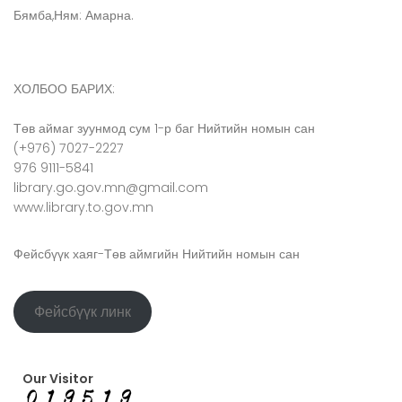
Бямба,Ням: Амарна.
ХОЛБОО БАРИХ:
Төв аймаг зуунмод сум 1-р баг Нийтийн номын сан
(+976) 7027-2227
976 9111-5841
library.go.gov.mn@gmail.com
www.library.to.gov.mn
Фейсбүүк хаяг-Төв аймгийн Нийтийн номын сан
Фейсбүүк линк
Our Visitor