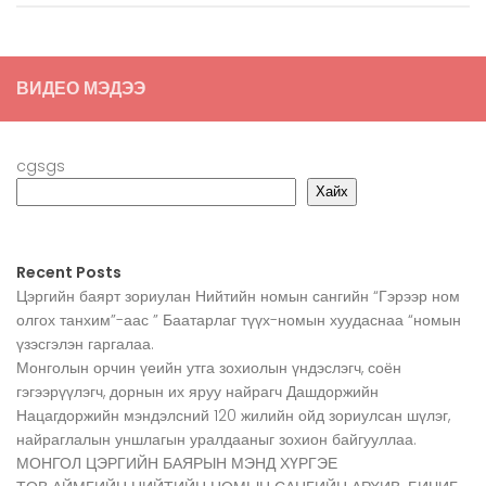
ВИДЕО МЭДЭЭ
cgsgs
Хайх
Recent Posts
Цэргийн баярт зориулан Нийтийн номын сангийн “Гэрээр ном
олгох танхим”-аас ” Баатарлаг түүх-номын хуудаснаа “номын
үзэсгэлэн гаргалаа.
Монголын орчин үеийн утга зохиолын үндэслэгч, соён
гэгээрүүлэгч, дорнын их яруу найрагч Дашдоржийн
Нацагдоржийн мэндэлсний 120 жилийн ойд зориулсан шүлэг,
найраглалын уншлагын уралдааныг зохион байгууллаа.
МОНГОЛ ЦЭРГИЙН БАЯРЫН МЭНД ХҮРГЭЕ