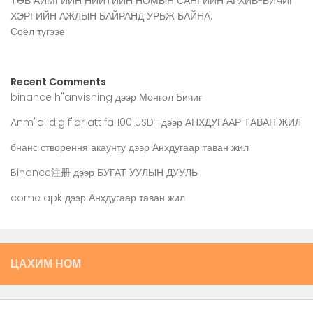
ТӨВ АЙМГИЙН НИЙТИЙН НОМЫН САНГИЙН АРХИВ-БИЧИГ
ХЭРГИЙН АЖЛЫН БАЙРАНД УРЬЖ БАЙНА.
Соёл түгээе
Recent Comments
binance h"anvisning
дээр
Монгол Бичиг
Anm"al dig f"or att fa 100 USDT
дээр
АНХДУГААР ТАВАН ЖИЛ
бнанс створення акаунту
дээр
Анхдугаар таван жил
Binance注册
дээр
БУГАТ УУЛЫН ДУУЛЬ
come apk
дээр
Анхдугаар таван жил
ЦАХИМ НОМ