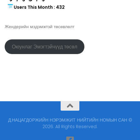
Users This Month : 432
Жендерийн мэдэмжтэй төсөвлөлт
Оюунлаг Эмэгтэйчүүд төсөл
Д.НАЦАГДОРЖИЙН НЭРЭМЖИТ НИЙТИЙН НОМЫН САН ©
2026. All Rights Reserved.