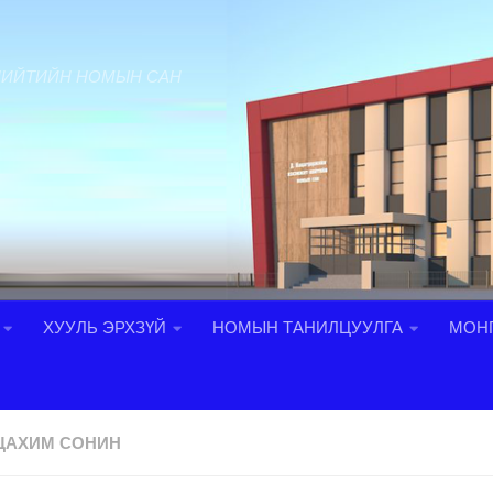
НИЙТИЙН НОМЫН САН
ХУУЛЬ ЭРХЗҮЙ
НОМЫН ТАНИЛЦУУЛГА
МОНГ
ЦАХИМ СОНИН