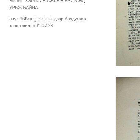
БИЧИГ ХЭРГИЙН АЖЛЫН БАЙРАНД
УРЬЖ БАЙНА.
taya365originalapk
дээр
Анхдугаар
таван жил 1962.02.28