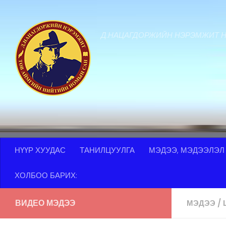
Skip to content
Д.НАЦАГДОРЖИЙН НЭРЭМЖИТ 
НҮҮР ХУУДАС
ТАНИЛЦУУЛГА
МЭДЭЭ, МЭДЭЭЛЭЛ
ХОЛБОО БАРИХ:
ВИДЕО МЭДЭЭ
МЭДЭЭ
/