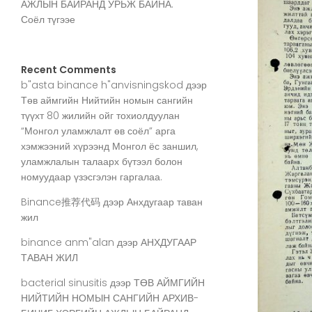
АЖЛЫН БАЙРАНД УРЬЖ БАЙНА.
Соёл түгээе
Recent Comments
b"asta binance h"anvisningskod
дээр
Төв аймгийн Нийтийн номын сангийн
түүхт 80 жилийн ойг тохиолдуулан
“Монгол уламжлалт өв соёл” арга
хэмжээний хүрээнд Монгол ёс заншил,
уламжлалын талаарх бүтээл болон
номуудаар үзэсгэлэн гаргалаа.
Binance推荐代码
дээр
Анхдугаар таван
жил
binance anm"alan
дээр
АНХДУГААР
ТАВАН ЖИЛ
bacterial sinusitis
дээр
ТӨВ АЙМГИЙН
НИЙТИЙН НОМЫН САНГИЙН АРХИВ-