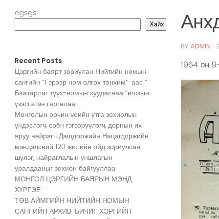
cgsgs
Анхд
Хайх
BY
ADMIN
·
Recent Posts
1964 он 9
Цэргийн баярт зориулан Нийтийн номын
сангийн “Гэрээр ном олгох танхим”-аас ”
Баатарлаг түүх-номын хуудаснаа “номын
үзэсгэлэн гаргалаа.
Монголын орчин үеийн утга зохиолын
үндэслэгч, соён гэгээрүүлэгч, дорнын их
яруу найрагч Дашдоржийн Нацагдоржийн
мэндэлсний 120 жилийн ойд зориулсан
шүлэг, найраглалын уншлагын
уралдааныг зохион байгууллаа.
МОНГОЛ ЦЭРГИЙН БАЯРЫН МЭНД
ХҮРГЭЕ
ТӨВ АЙМГИЙН НИЙТИЙН НОМЫН
САНГИЙН АРХИВ-БИЧИГ ХЭРГИЙН