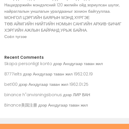
Нацагдоржийн мэндэлсний 120 жилийн ойд зориулсан шүлэг,
найраглалын уншлагын уралдааныг зохион байгууллаа.
МОНГОЛ ЦЭРГИЙН БАЯРЫН МЭНД ХҮРГЭЕ
ТӨВ АЙМГИЙН НИЙТИЙН НОМЫН САНГИЙН АРХИВ-БИЧИГ
ХЭРГИЙН АЖЛЫН БАЙРАНД УРЬЖ БАЙНА.
Соёл түгээе
Recent Comments
Skapa personligt konto
дээр
Анхдугаар таван жил
8777ielts
дээр
Анхдугаар таван жил 1962.02.19
bet100
дээр
Анхдугаар таван жил 1962.01.25
binance h"anvisningsbonus
дээр
ЛИР ВАН
Binance美国注册
дээр
Анхдугаар таван жил