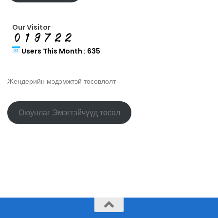
Our Visitor
Users This Month : 635
Жендерийн мэдэмжтэй төсөвлөлт
Оюунлаг Эмэгтэйчүүд төсөл