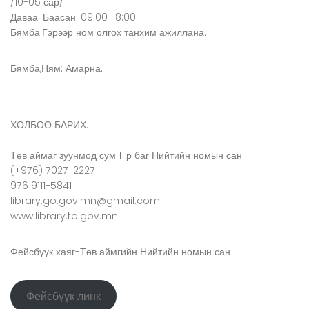
/10-05 сар/
Даваа-Баасан: 09:00-18:00.
Бямба:Гэрээр ном олгох танхим ажиллана.
Бямба,Ням: Амарна.
ХОЛБОО БАРИХ:
Төв аймаг зуунмод сум 1-р баг Нийтийн номын сан
(+976) 7027-2227
976 9111-5841
library.go.gov.mn@gmail.com
www.library.to.gov.mn
Фейсбүүк хаяг-Төв аймгийн Нийтийн номын сан
Фейсбүүк линк