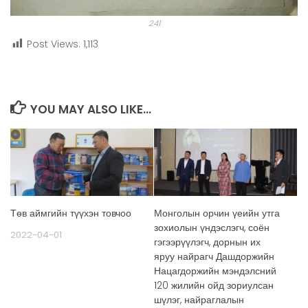
241
Post Views:
1,113
YOU MAY ALSO LIKE...
Төв аймгийн түүхэн товчоо
Монголын орчин үеийн утга
зохиолын үндэслэгч, соён
2022-04-01
гэгээрүүлэгч, дорнын их
яруу найрагч Дашдоржийн
Нацагдоржийн мэндэлсний
120 жилийн ойд зориулсан
шүлэг, найраглалын