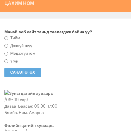
ЦАХИМ НОМ
Манай веб сайт таньд таалагдаж байна уу?
Тийм
Дажгүй шүү
Мэдэхгүй юм
Үгүй
Зуны цагийн хуваарь
/06-09 сар/
Даваа-Баасан: 09:00-17:00
Бямба, Ням: Амарна
Өвлийн цагийн хуваарь