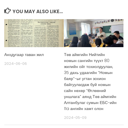
YOU MAY ALSO LIKE...
Анхдугаар таван жил
Төв аймгийн Нийтийн
номын сангийн түүхт 80
2024-06-06
жилийн ойг тохиолдуулан,
35 дахь удаагийн “Номын
баяр”-ыг угтан зохион
байгуулагдаж буй номын
сайн нөхөр “Өглөөний
уншлага” аянд Төв аймгийн
Алтанбулаг сумын ЕБС-ийн
11a ангийн хамт олон
2024-05-09