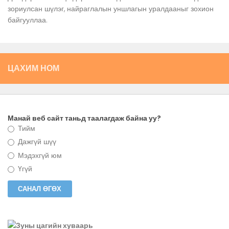
зориулсан шүлэг, найраглалын уншлагын уралдааныг зохион
байгууллаа.
ЦАХИМ НОМ
Манай веб сайт таньд таалагдаж байна уу?
Тийм
Дажгүй шүү
Мэдэхгүй юм
Үгүй
Зуны цагийн хуваарь