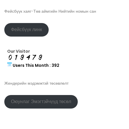
Фейсбүүк хаяг-Төв аймгийн Нийтийн номын сан
Фейсбүүк линк
Our Visitor
Users This Month : 392
Жендерийн мэдэмжтэй төсөвлөлт
Оюунлаг Эмэгтэйчүүд төсөл