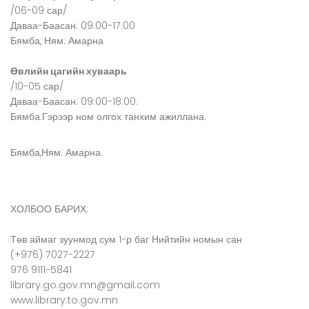
/06-09 сар/
Даваа-Баасан: 09:00-17:00
Бямба, Ням: Амарна
Өвлийн цагийн хуваарь
/10-05 сар/
Даваа-Баасан: 09:00-18:00.
Бямба:Гэрээр ном олгох танхим ажиллана.
Бямба,Ням: Амарна.
ХОЛБОО БАРИХ:
Төв аймаг зуунмод сум 1-р баг Нийтийн номын сан
(+976) 7027-2227
976 9111-5841
library.go.gov.mn@gmail.com
www.library.to.gov.mn