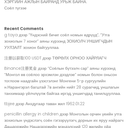
ХЭРГИЙН АЖЛЫН БАЙРАНД УРЬЖ БАЙНА.
Соёл түгээе
Recent Comments
g taya
дээр
“Үндэсний бичиг соёл номын өдрүүд”, “Утга
зохиолын 7 хоног” аяны хүрээнд ЗОХИОЛЧ УНШИГЧДЫН
УУЛЗАЛТ зохион байгууллаа.
注册以获取100 USDT
дээр
ТӨРӨЛХ ОРНОО ХАЙРЛАГЧ
Binance注册奖金
дээр
“Соёлын бүтээлч сар” аяны хүрээнд
“Монгол өв соёлоо эрхэмлэн дээдлэе” номын болон оньсон
тоглоом наадгайн үзэсгэлэнг Монгени 5-р сургуулийн
н.Нарангэрэл багштай 7в ангийн нийт 28 сурагчид, уншлагын
танхимаар үйлчлүүлж байгаа иргэд, уншигчдад танилцууллаа.
tbjee
дээр
Анхдугаар таван жил 1962.01.22
penicillin allergy in children
дээр
Монголын орчин үеийн утга
зохиолын үндэслэгч, соён гэгээрүүлэгч, дорнын их яруу найрагч
Дашдоржийн Нацагдоржийн мэндэлсний 120 жилийн ойд