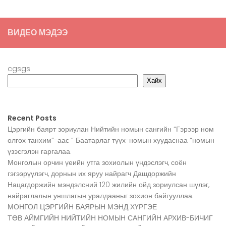
ВИДЕО МЭДЭЭ
cgsgs
Хайх
Recent Posts
Цэргийн баярт зориулан Нийтийн номын сангийн “Гэрээр ном
олгох танхим”-аас ” Баатарлаг түүх-номын хуудаснаа “номын
үзэсгэлэн гаргалаа.
Монголын орчин үеийн утга зохиолын үндэслэгч, соён
гэгээрүүлэгч, дорнын их яруу найрагч Дашдоржийн
Нацагдоржийн мэндэлсний 120 жилийн ойд зориулсан шүлэг,
найраглалын уншлагын уралдааныг зохион байгууллаа.
МОНГОЛ ЦЭРГИЙН БАЯРЫН МЭНД ХҮРГЭЕ
ТӨВ АЙМГИЙН НИЙТИЙН НОМЫН САНГИЙН АРХИВ-БИЧИГ