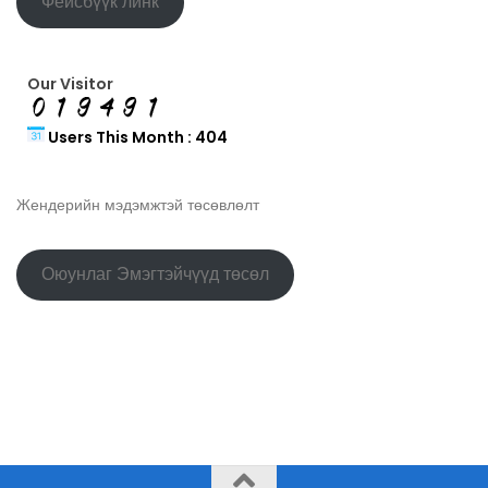
Фейсбүүк линк
Our Visitor
Users This Month : 404
Жендерийн мэдэмжтэй төсөвлөлт
Оюунлаг Эмэгтэйчүүд төсөл