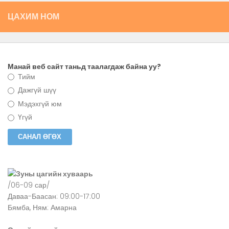
ЦАХИМ НОМ
Манай веб сайт таньд таалагдаж байна уу?
Тийм
Дажгүй шүү
Мэдэхгүй юм
Үгүй
Зуны цагийн хуваарь
/06-09 сар/
Даваа-Баасан: 09:00-17:00
Бямба, Ням: Амарна