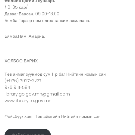
Өвлийн цагийн хуваарь
/10-05 сар/
Даваа-Баасан: 09:00-18:00.
Бямба:Гэрээр ном олгох танхим ажиллана.
Бямба,Ням: Амарна.
ХОЛБОО БАРИХ:
Төв аймаг зуунмод сум 1-р баг Нийтийн номын сан
(+976) 7027-2227
976 9111-5841
library.go.gov.mn@gmail.com
www.library.to.gov.mn
Фейсбүүк хаяг-Төв аймгийн Нийтийн номын сан