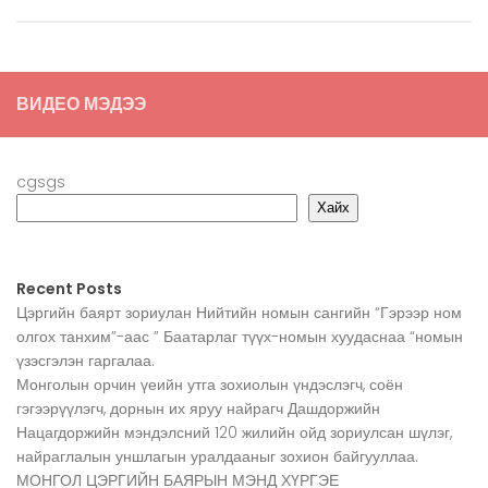
ВИДЕО МЭДЭЭ
cgsgs
Хайх
Recent Posts
Цэргийн баярт зориулан Нийтийн номын сангийн “Гэрээр ном
олгох танхим”-аас ” Баатарлаг түүх-номын хуудаснаа “номын
үзэсгэлэн гаргалаа.
Монголын орчин үеийн утга зохиолын үндэслэгч, соён
гэгээрүүлэгч, дорнын их яруу найрагч Дашдоржийн
Нацагдоржийн мэндэлсний 120 жилийн ойд зориулсан шүлэг,
найраглалын уншлагын уралдааныг зохион байгууллаа.
МОНГОЛ ЦЭРГИЙН БАЯРЫН МЭНД ХҮРГЭЕ