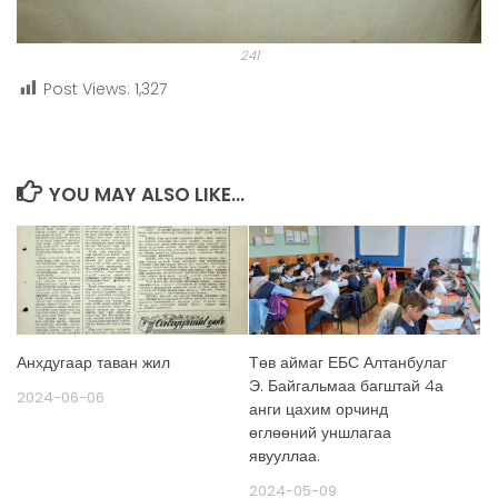
241
Post Views:
1,327
YOU MAY ALSO LIKE...
Анхдугаар таван жил
Төв аймаг ЕБС Алтанбулаг
Э. Байгальмаа багштай 4а
2024-06-06
анги цахим орчинд
өглөөний уншлагаа
явууллаа.
2024-05-09