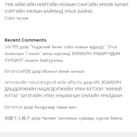
ТӨВ АЙМГИЙН НИЙТИЙН НОМЫН САНГИЙН АРХИВ-БИЧИГ
ХЭРГИЙН АЖЛЫН БАЙРАНД УРЬЖ БАЙНА.
Соёл түгээе
Recent Comments
olx786
дээр
“Үндэсний бичиг соёл номын өдрүүд”, “Утга
зохиолын 7 хоног” аяны хүрээнд ЗОХИОЛЧ УНШИГЧДЫН
УУЛЗАЛТ зохион байгууллаа.
Binance代码
дээр
Монгол бичиг хичээл
amoxicillin neurological side effects
дээр
ИХ ЗОХИОЛЧ
ДАШДОРЖИЙН НАЦАГДОРЖИЙН УРАН БҮТЭЭЛ “МИНИЙ
НУТАГ” ШҮЛГИЙН УРАН УНШЛАГЫН ОНЛАЙН УРАЛДААН
binance
дээр
Анхдугаар таван жил
创建个人账户
дээр
Чөлөөт танхимын хуваарь хүргэж байна.