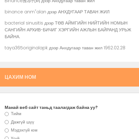
Binance推荐代码
дээр
Анхдугаар таван жил
binance anm"alan
дээр
АНХДУГААР ТАВАН ЖИЛ
bacterial sinusitis
дээр
ТӨВ АЙМГИЙН НИЙТИЙН НОМЫН
САНГИЙН АРХИВ-БИЧИГ ХЭРГИЙН АЖЛЫН БАЙРАНД УРЬЖ
БАЙНА.
taya365originalapk
дээр
Анхдугаар таван жил 1962.02.28
ЦАХИМ НОМ
Манай веб сайт таньд таалагдаж байна уу?
Тийм
Дажгүй шүү
Мэдэхгүй юм
Үгүй