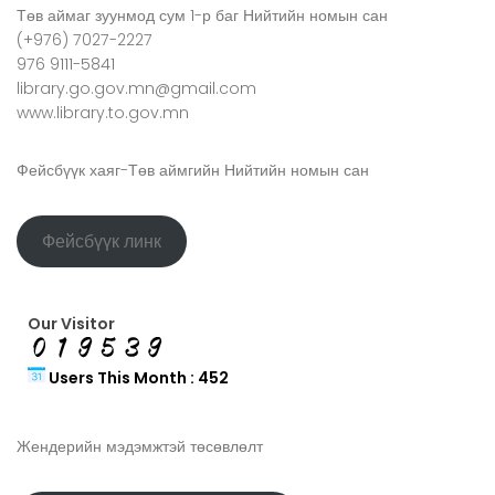
Төв аймаг зуунмод сум 1-р баг Нийтийн номын сан
(+976) 7027-2227
976 9111-5841
library.go.gov.mn@gmail.com
www.library.to.gov.mn
Фейсбүүк хаяг-Төв аймгийн Нийтийн номын сан
Фейсбүүк линк
Our Visitor
Users This Month : 452
Жендерийн мэдэмжтэй төсөвлөлт