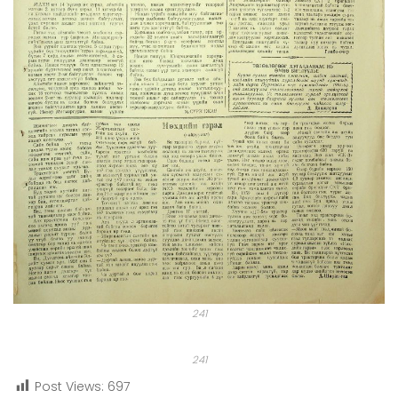
241
241
Post Views:
697