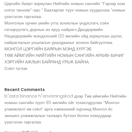
Цэргийн баярт зориулан Нийтийн номын сангийн “Гэрээр ном
олгох танхим”-аас ” Баатарлаг түүх-номын хуудаснаа “номын
үзэсгэлэн гаргалаа.
Монголын орчин үеийн утга зохиолын үндэслэгч, соён
гэгээрүүлэгч, дорнын их яруу найрагч Дашдоржийн
Нацагдоржийн мэндэлсний 120 жилийн ойд зориулсан шүлэг,
найраглалын уншлагын уралдааныг зохион байгууллаа.
МОНГОЛ ЦЭРГИЙН БАЯРЫН МЭНД ХҮРГЭЕ
ТӨВ АЙМГИЙН НИЙТИЙН НОМЫН САНГИЙН АРХИВ-БИЧИГ
ХЭРГИЙН АЖЛЫН БАЙРАНД УРЬЖ БАЙНА.
Соёл түгээе
Recent Comments
b"asta binance h"anvisningskod
дээр
Төв аймгийн Нийтийн
номын сангийн түүхт 80 жилийн ойг тохиолдуулан “Монгол
уламжлалт өв соёл” арга хэмжээний хүрээнд Монгол ёс
заншил, уламжлалын талаарх бүтээл болон номуудаар
үзэсгэлэн гаргалаа.