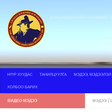
Skip to content
Д.НАЦАГДОРЖИЙН НЭРЭМЖИТ 
НҮҮР ХУУДАС
ТАНИЛЦУУЛГА
МЭДЭЭ, МЭДЭЭЛЭЛ
ХОЛБОО БАРИХ:
ВИДЕО МЭДЭЭ
МЭДЭЭ
/