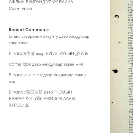
АЖЛЫН БАЙРАНД УРЬЖ БАЙНА.
Соёл түгээе
Recent Comments
бнанс створення акаунту
дээр
Анхдугаар
таван жил
Binance注册
дээр
БУГАТ УУЛЫН ДУУЛЬ
come apk
дээр
Анхдугаар таван жил
Binance referral
дээр
Анхдугаар таван
жил
Binance美国注册
дээр
“НОМЫН
БАЯР-2023” ҮЙЛ АЖИЛЛАГААНЫ
ХҮРЭЭНД: