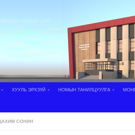
НИЙТИЙН НОМЫН САН
ХУУЛЬ ЭРХЗҮЙ
НОМЫН ТАНИЛЦУУЛГА
МОНГ
ЦАХИМ СОНИН