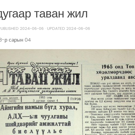
угаар таван жил
 PUBLISHED
2024-06-06
· UPDATED
2024-06-06
3-р сарын 04