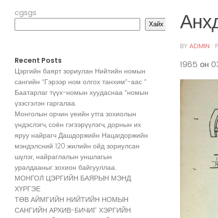
cgsgs
Анхд
Хайх
BY
ADMIN
·
Recent Posts
1965 он 0
Цэргийн баярт зориулан Нийтийн номын
сангийн “Гэрээр ном олгох танхим”-аас ”
Баатарлаг түүх-номын хуудаснаа “номын
үзэсгэлэн гаргалаа.
Монголын орчин үеийн утга зохиолын
үндэслэгч, соён гэгээрүүлэгч, дорнын их
яруу найрагч Дашдоржийн Нацагдоржийн
мэндэлсний 120 жилийн ойд зориулсан
шүлэг, найраглалын уншлагын
уралдааныг зохион байгууллаа.
МОНГОЛ ЦЭРГИЙН БАЯРЫН МЭНД
ХҮРГЭЕ
ТӨВ АЙМГИЙН НИЙТИЙН НОМЫН
САНГИЙН АРХИВ-БИЧИГ ХЭРГИЙН