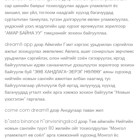
сар шинийн баярыг тохиолдуулан ардын уламжлалт ёс
заншил, зан үйл, тоглоом наадгайг хүүхэд багачуудад
сурталчлан таниулах, түгээн дэлгэрүүлж өвлөн уламжлуулах,
үндэсний үзэл, мэдлэгийн цар хүрээг өргөжүүлэх зорилгоор
“АМАР БАЙНА УУ” тэмцээнийг зохион байгууллаа.
dream11 app
дээр
Аймгийн Гэмт хэргээс урьдчилан сэргийлэх
ажлыг зохицуулах зөвлөлөөс Авлига, ашиг сонирхлын зөрчлөөс
урьдчилан сэргийлэх, олон нийтийг соён гэгээрүүлэх, иргэд
байгууллагын идэвх санаачилгыг дээшлүүлэх зорилгоор зохион
байгуулж буй “ЗӨВ ХАНДЛАГА-ЭЕРЭГ НӨЛӨӨ” аяны хүрээнд
нийтийн номын сангийн ажилтан албан хаагчид, тус
байгууллагаар үйлчлүүлж буй иргэд, залуучууд, хүүхэд
багачуудад угталт хийх арга хэмжээ зохион байгуулж “Номын
үзэсгэлэн” гаргалаа.
come com dream11
дээр
Анхдугаар таван жил
b"asta binance h"anvisningskod
дээр
Төв аймгийн Нийтийн
номын сангийн түүхт 80 жилийн ойг тохиолдуулан “Монгол
уламжлалт өв соёл” арга хэмжээний хүрээнд Монгол ёс