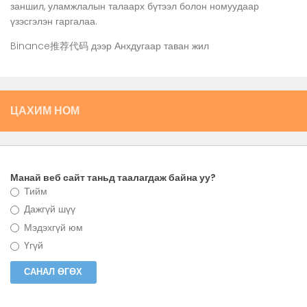
заншил, уламжлалын талаарх бүтээл болон номуудаар
үзэсгэлэн гаргалаа.
Binance推荐代码
дээр
Анхдугаар таван жил
ЦАХИМ НОМ
Манай веб сайт таньд таалагдаж байна уу?
Тийм
Дажгүй шүү
Мэдэхгүй юм
Үгүй