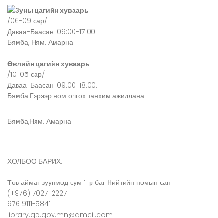
Зуны цагийн хуваарь
/06-09 сар/
Даваа-Баасан: 09:00-17:00
Бямба, Ням: Амарна
Өвлийн цагийн хуваарь
/10-05 сар/
Даваа-Баасан: 09:00-18:00.
Бямба:Гэрээр ном олгох танхим ажиллана.
Бямба,Ням: Амарна.
ХОЛБОО БАРИХ:
Төв аймаг зуунмод сум 1-р баг Нийтийн номын сан
(+976) 7027-2227
976 9111-5841
library.go.gov.mn@gmail.com