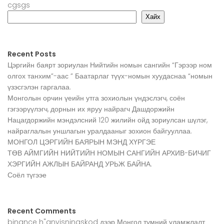
cgsgs
Хайх
Recent Posts
Цэргийн баярт зориулан Нийтийн номын сангийн “Гэрээр ном
олгох танхим”-аас ” Баатарлаг түүх-номын хуудаснаа “номын
үзэсгэлэн гаргалаа.
Монголын орчин үеийн утга зохиолын үндэслэгч, соён
гэгээрүүлэгч, дорнын их яруу найрагч Дашдоржийн
Нацагдоржийн мэндэлсний 120 жилийн ойд зориулсан шүлэг,
найраглалын уншлагын уралдааныг зохион байгууллаа.
МОНГОЛ ЦЭРГИЙН БАЯРЫН МЭНД ХҮРГЭЕ
ТӨВ АЙМГИЙН НИЙТИЙН НОМЫН САНГИЙН АРХИВ-БИЧИГ
ХЭРГИЙН АЖЛЫН БАЙРАНД УРЬЖ БАЙНА.
Соёл түгээе
Recent Comments
binance h"anvisningskod
дээр
Монгол түмний уламжлалт