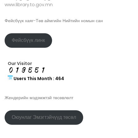
www.library.to.gov.mn
Фейсбүүк хаяг-Төв аймгийн Нийтийн номын сан
Фейсбүүк линк
Our Visitor
Users This Month : 464
Жендерийн мэдэмжтэй төсөвлөлт
Оюунлаг Эмэгтэйчүүд төсөл