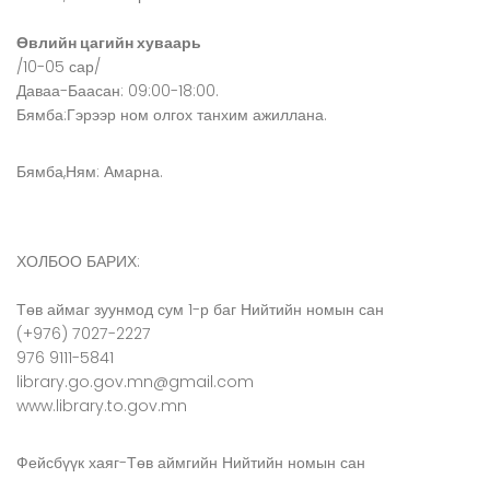
Өвлийн цагийн хуваарь
/10-05 сар/
Даваа-Баасан: 09:00-18:00.
Бямба:Гэрээр ном олгох танхим ажиллана.
Бямба,Ням: Амарна.
ХОЛБОО БАРИХ:
Төв аймаг зуунмод сум 1-р баг Нийтийн номын сан
(+976) 7027-2227
976 9111-5841
library.go.gov.mn@gmail.com
www.library.to.gov.mn
Фейсбүүк хаяг-Төв аймгийн Нийтийн номын сан