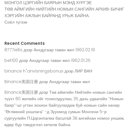
МОНГОЛ ЦЭРГИЙН БАЯРЫН МЭНД ХҮРГЭЕ
ТӨВ АЙМГИЙН НИЙТИЙН НОМЫН САНГИЙН АРХИВ-БИЧИГ
ХЭРГИЙН АЖЛЫН БАЙРАНД УРЬЖ БАЙНА.
Соёл түгээе
Recent Comments
8777ielts
дээр
Анхдугаар таван жил 1962.02.19
bet100
дээр
Анхдугаар таван жил 1962.01.25
binance h"anvisningsbonus
дээр
ЛИР ВАН
Binance美国注册
дээр
Анхдугаар таван жил
Binance美国注册
дээр
Төв аймгийн Нийтийн номын сангийн
түүхт 80 жилийн ойг тохиолдуулан, 35 дахь удаагийн “Номын
баяр”-ыг угтан зохион байгуулагдаж буй номын сайн нөхөр
“Өглөөний уншлага” -д Зуунмод сумын Монгени 5-р
сургуулийн П.Цэрэнпагма багштай 3б ангийхан номоо уншиж,
өдөр бүр тэмдэглэл хөтөлж байна.