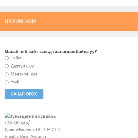
ЦАХИМ НОМ
Манай веб сайт таньд таалагдаж байна уу?
Тийм
Дажгүй шүү
Мэдэхгүй юм
Үгүй
Зуны цагийн хуваарь
/06-09 сар/
Даваа-Баасан: 09:00-17:00
Бямба, Ням: Амарна