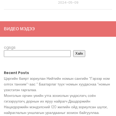
2024-05-09
ВИДЕО МЭДЭЭ
cgsgs
Хайх
Recent Posts
Цэргийн баярт зориулан Нийтийн номын сангийн “Гэрээр ном
олгох танхим”-аас ” Баатарлаг түүх-номын хуудаснаа “номын
үзэсгэлэн гаргалаа.
Монголын орчин үеийн утга зохиолын үндэслэгч, соён
гэгээрүүлэгч, дорнын их яруу найрагч Дашдоржийн
Нацагдоржийн мэндэлсний 120 жилийн ойд зориулсан шүлэг,
найраглалын уншлагын уралдааныг зохион байгууллаа.