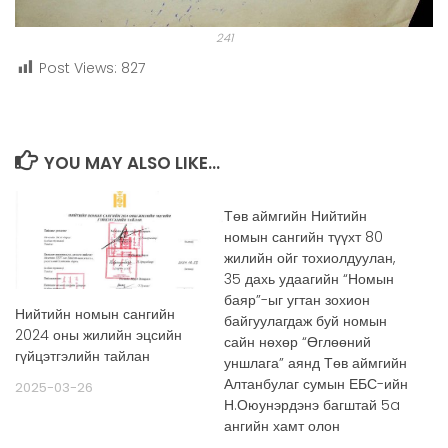
241
Post Views:
827
YOU MAY ALSO LIKE...
Төв аймгийн Нийтийн
номын сангийн түүхт 80
жилийн ойг тохиолдуулан,
35 дахь удаагийн “Номын
баяр”-ыг угтан зохион
Нийтийн номын сангийн
байгуулагдаж буй номын
2024 оны жилийн эцсийн
сайн нөхөр “Өглөөний
гүйцэтгэлийн тайлан
уншлага” аянд Төв аймгийн
Алтанбулаг сумын ЕБС-ийн
2025-03-26
Н.Оюунэрдэнэ багштай 5a
ангийн хамт олон