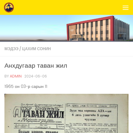
Skip to content
МЭДЭЭ
/
ЦАХИМ СОНИН
Анхдугаар таван жил
BY
ADMIN
·
2024-06-06
1965 он 03-р сарын 11