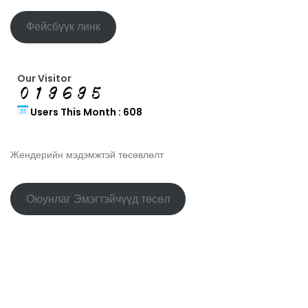
Фейсбүүк линк
Our Visitor
Users This Month : 608
Жендерийн мэдэмжтэй төсөвлөлт
Оюунлаг Эмэгтэйчүүд төсөл