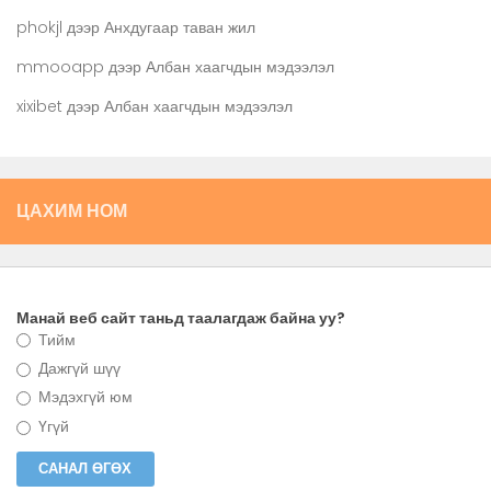
phokjl
дээр
Анхдугаар таван жил
mmooapp
дээр
Албан хаагчдын мэдээлэл
xixibet
дээр
Албан хаагчдын мэдээлэл
ЦАХИМ НОМ
Манай веб сайт таньд таалагдаж байна уу?
Тийм
Дажгүй шүү
Мэдэхгүй юм
Үгүй