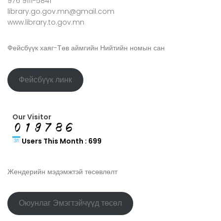
976 9111-5841
library.go.gov.mn@gmail.com
www.library.to.gov.mn
Фейсбүүк хаяг-Төв аймгийн Нийтийн номын сан
Фейсбүүк линк
Our Visitor
Users This Month : 699
Жендерийн мэдэмжтэй төсөвлөлт
Оюунлаг Эмэгтэйчүүд төсөл