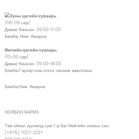
Зуны цагийн хуваарь
/06-09 сар/
Даваа-Баасан: 09:00-17:00
Бямба, Ням: Амарна
Өвлийн цагийн хуваарь
/10-05 сар/
Даваа-Баасан: 09:00-18:00.
Бямба:Гэрээр ном олгох танхим ажиллана.
Бямба,Ням: Амарна.
ХОЛБОО БАРИХ:
Төв аймаг зуунмод сум 1-р баг Нийтийн номын сан
(+976) 7027-2227