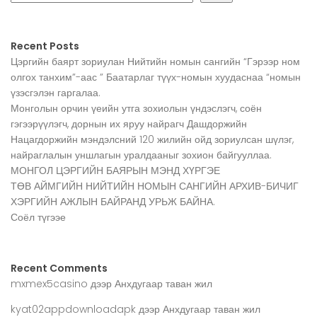
Recent Posts
Цэргийн баярт зориулан Нийтийн номын сангийн “Гэрээр ном
олгох танхим”-аас ” Баатарлаг түүх-номын хуудаснаа “номын
үзэсгэлэн гаргалаа.
Монголын орчин үеийн утга зохиолын үндэслэгч, соён
гэгээрүүлэгч, дорнын их яруу найрагч Дашдоржийн
Нацагдоржийн мэндэлсний 120 жилийн ойд зориулсан шүлэг,
найраглалын уншлагын уралдааныг зохион байгууллаа.
МОНГОЛ ЦЭРГИЙН БАЯРЫН МЭНД ХҮРГЭЕ
ТӨВ АЙМГИЙН НИЙТИЙН НОМЫН САНГИЙН АРХИВ-БИЧИГ
ХЭРГИЙН АЖЛЫН БАЙРАНД УРЬЖ БАЙНА.
Соёл түгээе
Recent Comments
mxmex5casino
дээр
Анхдугаар таван жил
kyat02appdownloadapk
дээр
Анхдугаар таван жил