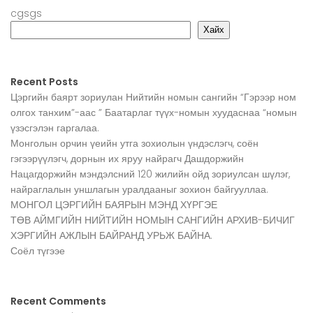
cgsgs
Хайх
Recent Posts
Цэргийн баярт зориулан Нийтийн номын сангийн “Гэрээр ном
олгох танхим”-аас ” Баатарлаг түүх-номын хуудаснаа “номын
үзэсгэлэн гаргалаа.
Монголын орчин үеийн утга зохиолын үндэслэгч, соён
гэгээрүүлэгч, дорнын их яруу найрагч Дашдоржийн
Нацагдоржийн мэндэлсний 120 жилийн ойд зориулсан шүлэг,
найраглалын уншлагын уралдааныг зохион байгууллаа.
МОНГОЛ ЦЭРГИЙН БАЯРЫН МЭНД ХҮРГЭЕ
ТӨВ АЙМГИЙН НИЙТИЙН НОМЫН САНГИЙН АРХИВ-БИЧИГ
ХЭРГИЙН АЖЛЫН БАЙРАНД УРЬЖ БАЙНА.
Соёл түгээе
Recent Comments