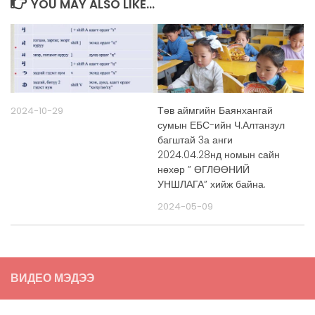
YOU MAY ALSO LIKE...
Төв аймгийн Баянхангай
2024-10-29
сумын ЕБС-ийн Ч.Алтанзул
багштай 3а анги
2024.04.28нд номын сайн
нөхөр ” ӨГЛӨӨНИЙ
УНШЛАГА” хийж байна.
2024-05-09
ВИДЕО МЭДЭЭ