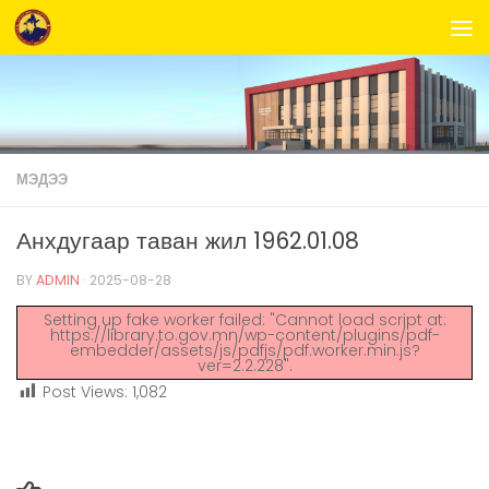
Skip to content
МЭДЭЭ
Анхдугаар таван жил 1962.01.08
BY
ADMIN
·
2025-08-28
Setting up fake worker failed: "Cannot load script at:
https://library.to.gov.mn/wp-content/plugins/pdf-
embedder/assets/js/pdfjs/pdf.worker.min.js?
ver=2.2.228".
Post Views:
1,082