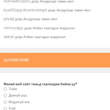
mxmex5casino
дээр
Анхдугаар таван жил
kyat02appdownloadapk
дээр
Анхдугаар таван жил
phokjl
дээр
Анхдугаар таван жил
mmooapp
дээр
Албан хаагчдын мэдээлэл
xixibet
дээр
Албан хаагчдын мэдээлэл
ЦАХИМ НОМ
Манай веб сайт таньд таалагдаж байна уу?
Тийм
Дажгүй шүү
Мэдэхгүй юм
Үгүй