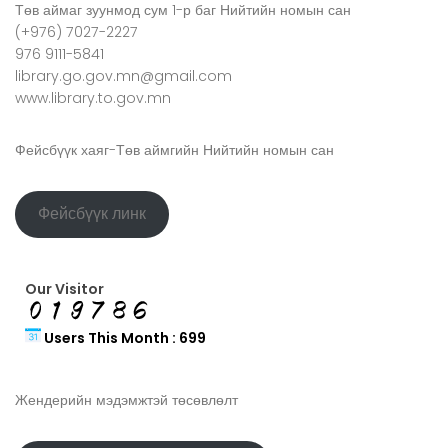
Төв аймаг зуунмод сум 1-р баг Нийтийн номын сан
(+976) 7027-2227
976 9111-5841
library.go.gov.mn@gmail.com
www.library.to.gov.mn
Фейсбүүк хаяг-Төв аймгийн Нийтийн номын сан
Фейсбүүк линк
Our Visitor
Users This Month : 699
Жендерийн мэдэмжтэй төсөвлөлт