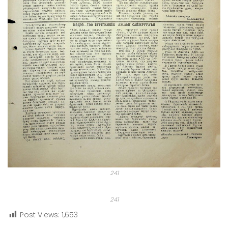
241
241
Post Views:
1,653