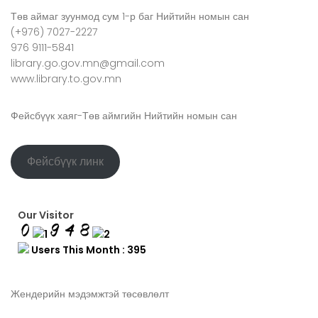
Төв аймаг зуунмод сум 1-р баг Нийтийн номын сан
(+976) 7027-2227
976 9111-5841
library.go.gov.mn@gmail.com
www.library.to.gov.mn
Фейсбүүк хаяг-Төв аймгийн Нийтийн номын сан
Фейсбүүк линк
Our Visitor
Users This Month : 395
Жендерийн мэдэмжтэй төсөвлөлт