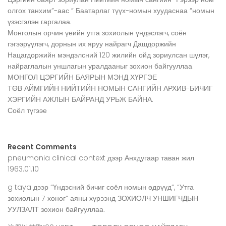
олгох танхим”-аас ” Баатарлаг түүх-номын хуудаснаа “номын
үзэсгэлэн гаргалаа.
Монголын орчин үеийн утга зохиолын үндэслэгч, соён
гэгээрүүлэгч, дорнын их яруу найрагч Дашдоржийн
Нацагдоржийн мэндэлсний 120 жилийн ойд зориулсан шүлэг,
найраглалын уншлагын уралдааныг зохион байгууллаа.
МОНГОЛ ЦЭРГИЙН БАЯРЫН МЭНД ХҮРГЭЕ
ТӨВ АЙМГИЙН НИЙТИЙН НОМЫН САНГИЙН АРХИВ-БИЧИГ
ХЭРГИЙН АЖЛЫН БАЙРАНД УРЬЖ БАЙНА.
Соёл түгээе
Recent Comments
pneumonia clinical context
дээр
Анхдугаар таван жил
1963.01.10
g taya
дээр
“Үндэсний бичиг соёл номын өдрүүд”, “Утга
зохиолын 7 хоног” аяны хүрээнд ЗОХИОЛЧ УНШИГЧДЫН
УУЛЗАЛТ зохион байгууллаа.