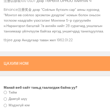
注册以获取100 USDT
дээр
ТӨРӨЛХ ОРНОО ХАЙРЛАГЧ
Binance注册奖金
дээр
“Соёлын бүтээлч сар” аяны хүрээнд
“Монгол өв соёлоо эрхэмлэн дээдлэе” номын болон оньсон
тоглоом наадгайн үзэсгэлэнг Монгени 5-р сургуулийн
н.Нарангэрэл багштай 7в ангийн нийт 28 сурагчид, уншлагын
танхимаар үйлчлүүлж байгаа иргэд, уншигчдад танилцууллаа.
tbjee
дээр
Анхдугаар таван жил 1962.01.22
ЦАХИМ НОМ
Манай веб сайт таньд таалагдаж байна уу?
Тийм
Дажгүй шүү
Мэдэхгүй юм