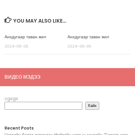
YOU MAY ALSO LIKE...
Анхдугаар таван жил
Анхдугаар таван жил
2024-06-06
2024-06-06
ВИДЕО МЭДЭЭ
cgsgs
Хайх
Recent Posts
Цэргийн баярт зориулан Нийтийн номын сангийн “Гэрээр ном