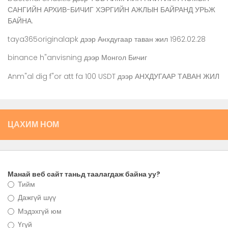
САНГИЙН АРХИВ-БИЧИГ ХЭРГИЙН АЖЛЫН БАЙРАНД УРЬЖ
БАЙНА.
taya365originalapk
дээр
Анхдугаар таван жил 1962.02.28
binance h"anvisning
дээр
Монгол Бичиг
Anm"al dig f"or att fa 100 USDT
дээр
АНХДУГААР ТАВАН ЖИЛ
ЦАХИМ НОМ
Манай веб сайт таньд таалагдаж байна уу?
Тийм
Дажгүй шүү
Мэдэхгүй юм
Үгүй