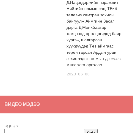
Д.Нацагдоржийн нэрэмжит
Нийтийн номын сан, ТВ-9
телевиз хамтран зохион
байгуулж Аймгийн Засаг
дарга Д.Мөнхбаатар
тэмцээнд оролцогчдод баяр
хүргэж, шалгарсан
хүүхдүүдэд Төв аймгаас
төрөн гарсан Ардын уран
зохиолчдын номын дээжээс
мялаалга өргөлөө
2023-06-06
ВИДЕО МЭДЭЭ
cgsgs
Хайх