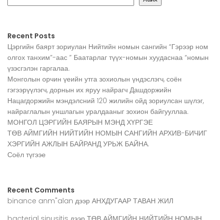
Recent Posts
Цэргийн баярт зориулан Нийтийн номын сангийн “Гэрээр ном
олгох танхим”-аас ” Баатарлаг түүх-номын хуудаснаа “номын
үзэсгэлэн гаргалаа.
Монголын орчин үеийн утга зохиолын үндэслэгч, соён
гэгээрүүлэгч, дорнын их яруу найрагч Дашдоржийн
Нацагдоржийн мэндэлсний 120 жилийн ойд зориулсан шүлэг,
найраглалын уншлагын уралдааныг зохион байгууллаа.
МОНГОЛ ЦЭРГИЙН БАЯРЫН МЭНД ХҮРГЭЕ
ТӨВ АЙМГИЙН НИЙТИЙН НОМЫН САНГИЙН АРХИВ-БИЧИГ
ХЭРГИЙН АЖЛЫН БАЙРАНД УРЬЖ БАЙНА.
Соёл түгээе
Recent Comments
binance anm"alan
дээр
АНХДУГААР ТАВАН ЖИЛ
bacterial sinusitis
дээр
ТӨВ АЙМГИЙН НИЙТИЙН НОМЫН