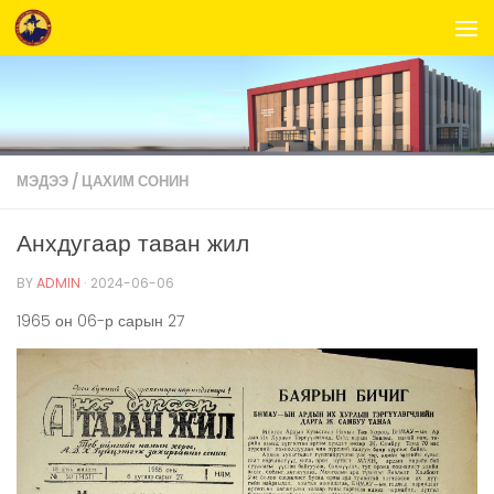
Skip to content
МЭДЭЭ
/
ЦАХИМ СОНИН
Анхдугаар таван жил
BY
ADMIN
·
2024-06-06
1965 он 06-р сарын 27