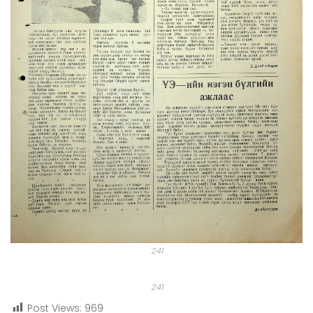
241
241
Post Views:
969