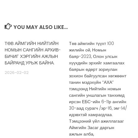
YOU MAY ALSO LIKE...
ТӨВ АЙМГИЙН НИЙТИЙН
Төв аймгийн түүхт 100
НОМЫН САНГИЙН АРХИВ-
жилийн ой, Номын
БИЧИГ ХЭРГИЙН АЖЛЫН
баяр-2023, Олон улсын
БАЙРАНД УРЬЖ БАЙНА.
хүүхдийн эрхийг хамгаалах
баярын өдөрт зориулан
2026-02-02
зохион байгуулсан хөгжөөнт
танин мэдэхүйн “АХА”
тэмцээнд Нийтийн номын
сангийн уншлагын танхимд
ирсэн ЕБС-ийн 6-11р ангийн
30-аад сурагч /эр-16, эм-14/
идэвхтэй хамрагдлаа.
Тэмцээний үйл ажиллагааг
Аймгийн Засаг даргын
ажлын алба,