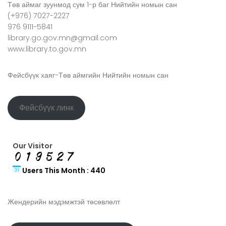
Төв аймаг зуунмод сум 1-р баг Нийтийн номын сан
(+976) 7027-2227
976 9111-5841
library.go.gov.mn@gmail.com
www.library.to.gov.mn
Фейсбүүк хаяг-Төв аймгийн Нийтийн номын сан
Фейсбүүк линк
Our Visitor
Users This Month : 440
Жендерийн мэдэмжтэй төсөвлөлт