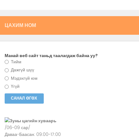
ЦАХИМ НОМ
Манай веб сайт таньд таалагдаж байна уу?
Тийм
Дажгүй шүү
Мэдэхгүй юм
Үгүй
Зуны цагийн хуваарь
/06-09 сар/
Даваа-Баасан: 09:00-17:00