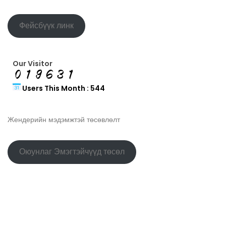
Фейсбүүк линк
Our Visitor
Users This Month : 544
Жендерийн мэдэмжтэй төсөвлөлт
Оюунлаг Эмэгтэйчүүд төсөл