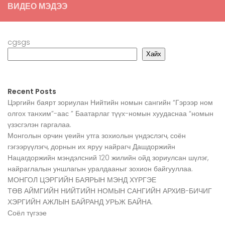
ВИДЕО МЭДЭЭ
cgsgs
Хайх
Recent Posts
Цэргийн баярт зориулан Нийтийн номын сангийн “Гэрээр ном
олгох танхим”-аас ” Баатарлаг түүх-номын хуудаснаа “номын
үзэсгэлэн гаргалаа.
Монголын орчин үеийн утга зохиолын үндэслэгч, соён
гэгээрүүлэгч, дорнын их яруу найрагч Дашдоржийн
Нацагдоржийн мэндэлсний 120 жилийн ойд зориулсан шүлэг,
найраглалын уншлагын уралдааныг зохион байгууллаа.
МОНГОЛ ЦЭРГИЙН БАЯРЫН МЭНД ХҮРГЭЕ
ТӨВ АЙМГИЙН НИЙТИЙН НОМЫН САНГИЙН АРХИВ-БИЧИГ
ХЭРГИЙН АЖЛЫН БАЙРАНД УРЬЖ БАЙНА.
Соёл түгээе