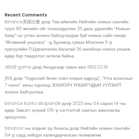
Recent Comments
Binance美国注册
дээр
Төв аймгийн Нийтийн номын сангийн
түүхт 80 жилийн ойг тохиолдуулан, 35 дахь удаагийн “Номын
баяр”-ыг угтан зохион байгуулагдаж буй номын сайн нөхөр
“Өглөөний уншлага” -д Зуунмод сумын Монгени 5-р
сургуулийн П.Цэрэнпагма багштай 3б ангийхан номоо уншиж,
өдөр бүр тэмдэглэл хөтөлж байна.
d9d9 game
дээр
Анхдугаар таван жил 1962.02.19
jl58
дээр
“Үндэсний бичиг соёл номын өдрүүд”, “Утга зохиолын
7 хоног” аяны хүрээнд ЗОХИОЛЧ УНШИГЧДЫН УУЛЗАЛТ
зохион байгууллаа.
binance konto skapande
дээр
2023 оны 04 сарын 14-ны
өдөр Зэвсэгт хүчний 016-р нэгтгэлтэй хамтын ажиллагаа
өрнүүллээ.
binance-ны алдым-ау бонусы
дээр
Нийтийн номын сангийн
04-р сард хийгдэх календарчилсан төлөвлөгөө