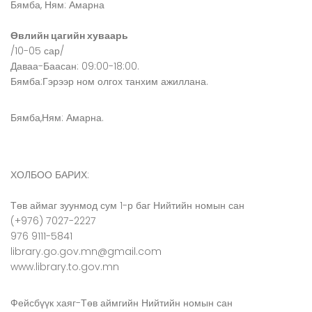
Бямба, Ням: Амарна
Өвлийн цагийн хуваарь
/10-05 сар/
Даваа-Баасан: 09:00-18:00.
Бямба:Гэрээр ном олгох танхим ажиллана.
Бямба,Ням: Амарна.
ХОЛБОО БАРИХ:
Төв аймаг зуунмод сум 1-р баг Нийтийн номын сан
(+976) 7027-2227
976 9111-5841
library.go.gov.mn@gmail.com
www.library.to.gov.mn
Фейсбүүк хаяг-Төв аймгийн Нийтийн номын сан