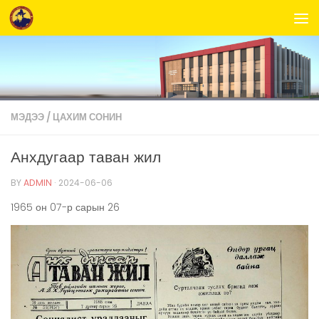
Skip to content
МЭДЭЭ
/
ЦАХИМ СОНИН
Анхдугаар таван жил
BY
ADMIN
·
2024-06-06
1965 он 07-р сарын 26