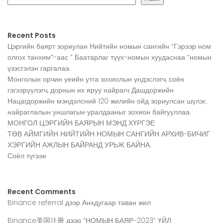
Recent Posts
Цэргийн баярт зориулан Нийтийн номын сангийн “Гэрээр ном
олгох танхим”-аас ” Баатарлаг түүх-номын хуудаснаа “номын
үзэсгэлэн гаргалаа.
Монголын орчин үеийн утга зохиолын үндэслэгч, соён
гэгээрүүлэгч, дорнын их яруу найрагч Дашдоржийн
Нацагдоржийн мэндэлсний 120 жилийн ойд зориулсан шүлэг,
найраглалын уншлагын уралдааныг зохион байгууллаа.
МОНГОЛ ЦЭРГИЙН БАЯРЫН МЭНД ХҮРГЭЕ
ТӨВ АЙМГИЙН НИЙТИЙН НОМЫН САНГИЙН АРХИВ-БИЧИГ
ХЭРГИЙН АЖЛЫН БАЙРАНД УРЬЖ БАЙНА.
Соёл түгээе
Recent Comments
Binance referral
дээр
Анхдугаар таван жил
Binance美国注册
дээр
“НОМЫН БАЯР-2023” ҮЙЛ