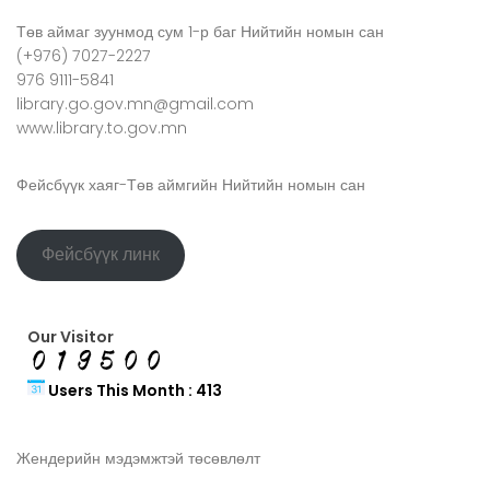
Төв аймаг зуунмод сум 1-р баг Нийтийн номын сан
(+976) 7027-2227
976 9111-5841
library.go.gov.mn@gmail.com
www.library.to.gov.mn
Фейсбүүк хаяг-Төв аймгийн Нийтийн номын сан
Фейсбүүк линк
Our Visitor
Users This Month : 413
Жендерийн мэдэмжтэй төсөвлөлт