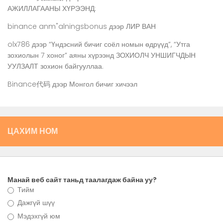
АЖИЛЛАГААНЫ ХҮРЭЭНД:
binance anm"alningsbonus
дээр
ЛИР ВАН
olx786
дээр
“Үндэсний бичиг соёл номын өдрүүд”, “Утга
зохиолын 7 хоног” аяны хүрээнд ЗОХИОЛЧ УНШИГЧДЫН
УУЛЗАЛТ зохион байгууллаа.
Binance代码
дээр
Монгол бичиг хичээл
ЦАХИМ НОМ
Манай веб сайт таньд таалагдаж байна уу?
Тийм
Дажгүй шүү
Мэдэхгүй юм