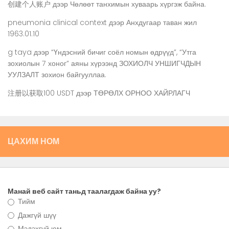
创建个人账户
дээр
Чөлөөт танхимын хуваарь хүргэж байна.
pneumonia clinical context
дээр
Анхдугаар таван жил
1963.01.10
g taya
дээр
“Үндэсний бичиг соёл номын өдрүүд”, “Утга
зохиолын 7 хоног” аяны хүрээнд ЗОХИОЛЧ УНШИГЧДЫН
УУЛЗАЛТ зохион байгууллаа.
注册以获取100 USDT
дээр
ТӨРӨЛХ ОРНОО ХАЙРЛАГЧ
ЦАХИМ НОМ
Манай веб сайт таньд таалагдаж байна уу?
Тийм
Дажгүй шүү
Мэдэхгүй юм