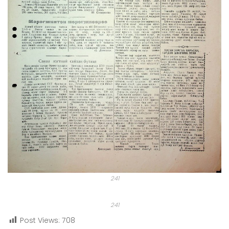
241
241
Post Views:
708