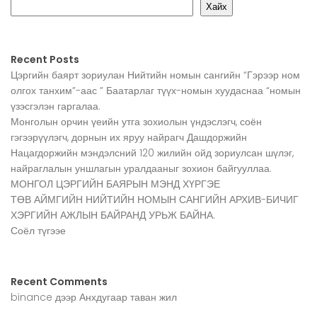
Хайх
Recent Posts
Цэргийн баярт зориулан Нийтийн номын сангийн “Гэрээр ном
олгох танхим”-аас ” Баатарлаг түүх-номын хуудаснаа “номын
үзэсгэлэн гаргалаа.
Монголын орчин үеийн утга зохиолын үндэслэгч, соён
гэгээрүүлэгч, дорнын их яруу найрагч Дашдоржийн
Нацагдоржийн мэндэлсний 120 жилийн ойд зориулсан шүлэг,
найраглалын уншлагын уралдааныг зохион байгууллаа.
МОНГОЛ ЦЭРГИЙН БАЯРЫН МЭНД ХҮРГЭЕ
ТӨВ АЙМГИЙН НИЙТИЙН НОМЫН САНГИЙН АРХИВ-БИЧИГ
ХЭРГИЙН АЖЛЫН БАЙРАНД УРЬЖ БАЙНА.
Соёл түгээе
Recent Comments
binance
дээр
Анхдугаар таван жил