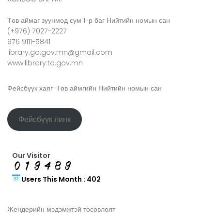
Төв аймаг зуунмод сум 1-р баг Нийтийн номын сан
(+976) 7027-2227
976 9111-5841
library.go.gov.mn@gmail.com
www.library.to.gov.mn
Фейсбүүк хаяг-Төв аймгийн Нийтийн номын сан
Фейсбүүк линк
Our Visitor
Users This Month : 402
Жендерийн мэдэмжтэй төсөвлөлт