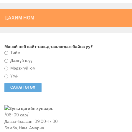
ЦАХИМ НОМ
Манай веб сайт таньд таалагдаж байна уу?
Тийм
Дажгүй шүү
Мэдэхгүй юм
Үгүй
Зуны цагийн хуваарь
/06-09 сар/
Даваа-Баасан: 09:00-17:00
Бямба, Ням: Амарна