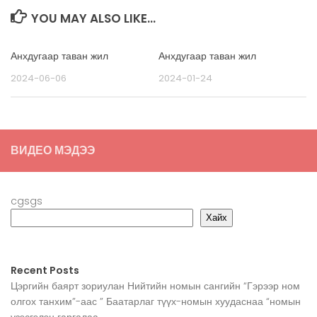
YOU MAY ALSO LIKE...
Анхдугаар таван жил
Анхдугаар таван жил
2024-06-06
2024-01-24
ВИДЕО МЭДЭЭ
cgsgs
Хайх
Recent Posts
Цэргийн баярт зориулан Нийтийн номын сангийн “Гэрээр ном
олгох танхим”-аас ” Баатарлаг түүх-номын хуудаснаа “номын