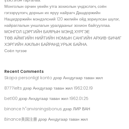
үзэсгэлэн гаргалаа.
Монголын орчин үеийн утга зохиолын үндэслэгч, соён
гэгээрүүлэгч, дорнын их яруу найрагч Дашдоржийн
Нацагдоржийн мэндэлсний 120 жилийн ойд зориулсан шүлэг,
найраглалын уншлагын уралдааныг зохион байгууллаа.
МОНГОЛ ЦЭРГИЙН БАЯРЫН МЭНД ХҮРГЭЕ
ТӨВ АЙМГИЙН НИЙТИЙН НОМЫН САНГИЙН АРХИВ-БИЧИГ
ХЭРГИЙН АЖЛЫН БАЙРАНД УРЬЖ БАЙНА.
Соёл түгээе
Recent Comments
Skapa personligt konto
дээр
Анхдугаар таван жил
8777ielts
дээр
Анхдугаар таван жил 1962.02.19
bet100
дээр
Анхдугаар таван жил 1962.01.25
binance h"anvisningsbonus
дээр
ЛИР ВАН
Binance美国注册
дээр
Анхдугаар таван жил