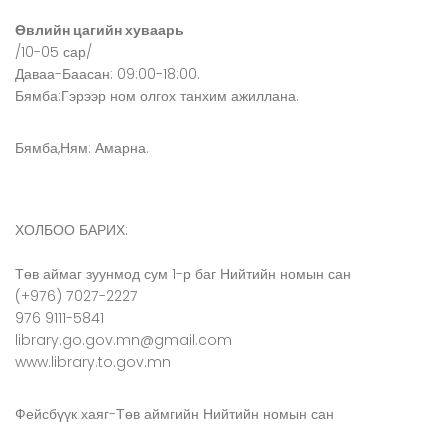
Өвлийн цагийн хуваарь
/10-05 сар/
Даваа-Баасан: 09:00-18:00.
Бямба:Гэрээр ном олгох танхим ажиллана.
Бямба,Ням: Амарна.
ХОЛБОО БАРИХ:
Төв аймаг зуунмод сум 1-р баг Нийтийн номын сан
(+976) 7027-2227
976 9111-5841
library.go.gov.mn@gmail.com
www.library.to.gov.mn
Фейсбүүк хаяг-Төв аймгийн Нийтийн номын сан