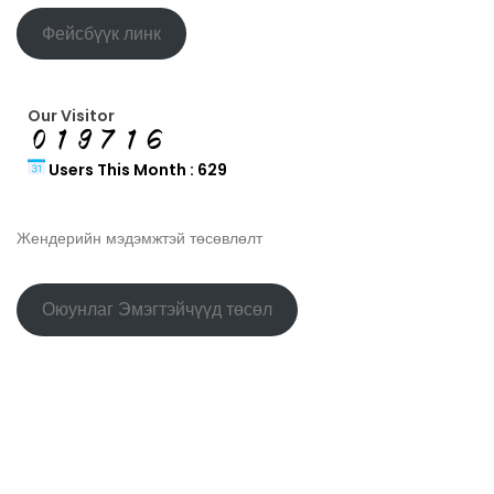
Фейсбүүк линк
Our Visitor
Users This Month : 629
Жендерийн мэдэмжтэй төсөвлөлт
Оюунлаг Эмэгтэйчүүд төсөл