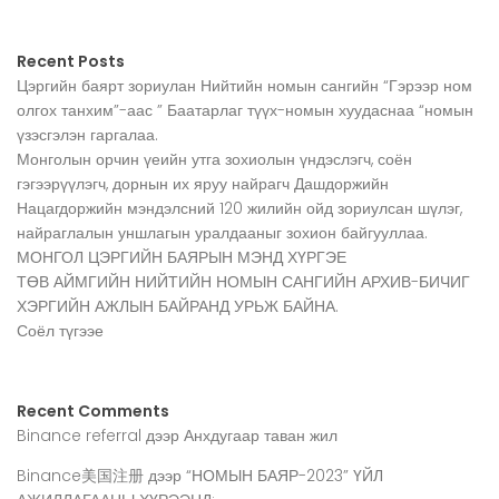
Recent Posts
Цэргийн баярт зориулан Нийтийн номын сангийн “Гэрээр ном
олгох танхим”-аас ” Баатарлаг түүх-номын хуудаснаа “номын
үзэсгэлэн гаргалаа.
Монголын орчин үеийн утга зохиолын үндэслэгч, соён
гэгээрүүлэгч, дорнын их яруу найрагч Дашдоржийн
Нацагдоржийн мэндэлсний 120 жилийн ойд зориулсан шүлэг,
найраглалын уншлагын уралдааныг зохион байгууллаа.
МОНГОЛ ЦЭРГИЙН БАЯРЫН МЭНД ХҮРГЭЕ
ТӨВ АЙМГИЙН НИЙТИЙН НОМЫН САНГИЙН АРХИВ-БИЧИГ
ХЭРГИЙН АЖЛЫН БАЙРАНД УРЬЖ БАЙНА.
Соёл түгээе
Recent Comments
Binance referral
дээр
Анхдугаар таван жил
Binance美国注册
дээр
“НОМЫН БАЯР-2023” ҮЙЛ