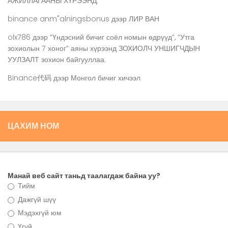
АЖИЛЛАГААНЫ ХҮРЭЭНД:
binance anm"alningsbonus
дээр
ЛИР ВАН
olx786
дээр
“Үндэсний бичиг соёл номын өдрүүд”, “Утга
зохиолын 7 хоног” аяны хүрээнд ЗОХИОЛЧ УНШИГЧДЫН
УУЛЗАЛТ зохион байгууллаа.
Binance代码
дээр
Монгол бичиг хичээл
ЦАХИМ НОМ
Манай веб сайт таньд таалагдаж байна уу?
Тийм
Дажгүй шүү
Мэдэхгүй юм
Үгүй