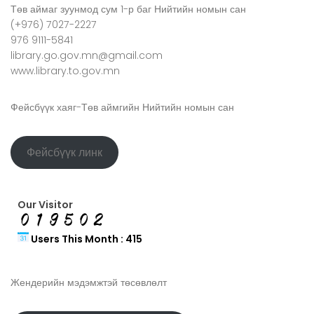
Төв аймаг зуунмод сум 1-р баг Нийтийн номын сан
(+976) 7027-2227
976 9111-5841
library.go.gov.mn@gmail.com
www.library.to.gov.mn
Фейсбүүк хаяг-Төв аймгийн Нийтийн номын сан
Фейсбүүк линк
Our Visitor
Users This Month : 415
Жендерийн мэдэмжтэй төсөвлөлт