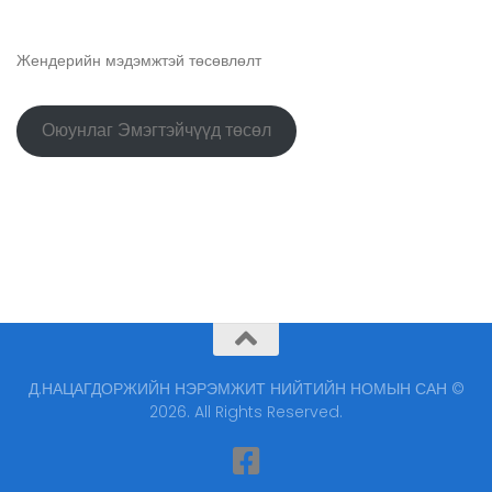
Жендерийн мэдэмжтэй төсөвлөлт
Оюунлаг Эмэгтэйчүүд төсөл
Д.НАЦАГДОРЖИЙН НЭРЭМЖИТ НИЙТИЙН НОМЫН САН ©
2026. All Rights Reserved.