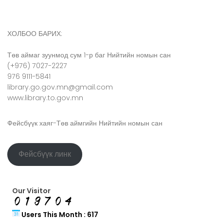
ХОЛБОО БАРИХ:
Төв аймаг зуунмод сум 1-р баг Нийтийн номын сан
(+976) 7027-2227
976 9111-5841
library.go.gov.mn@gmail.com
www.library.to.gov.mn
Фейсбүүк хаяг-Төв аймгийн Нийтийн номын сан
Фейсбүүк линк
Our Visitor
Users This Month : 617