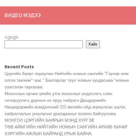
ВИДЕО МЭДЭЭ
cgsgs
Хайх
Recent Posts
Цэргийн баярт зориулан Нийтийн номын сангийн “Гэрээр ном
олгох танхим”-аас ” Баатарлаг түүх-номын хуудаснаа “номын
үзэсгэлэн гаргалаа.
Монголын орчин үеийн утга зохиолын үндэслэгч, соён
гэгээрүүлэгч, дорнын их яруу найрагч Дашдоржийн
Нацагдоржийн мэндэлсний 120 жилийн ойд зориулсан шүлэг,
найраглалын уншлагын уралдааныг зохион байгууллаа.
МОНГОЛ ЦЭРГИЙН БАЯРЫН МЭНД ХҮРГЭЕ
ТӨВ АЙМГИЙН НИЙТИЙН НОМЫН САНГИЙН АРХИВ-БИЧИГ
ХЭРГИЙН АЖЛЫН БАЙРАНД УРЬЖ БАЙНА.