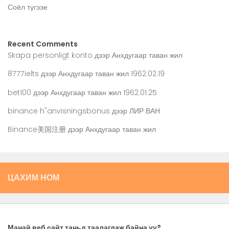
Соёл түгээе
Recent Comments
Skapa personligt konto
дээр
Анхдугаар таван жил
8777ielts
дээр
Анхдугаар таван жил 1962.02.19
bet100
дээр
Анхдугаар таван жил 1962.01.25
binance h"anvisningsbonus
дээр
ЛИР ВАН
Binance美国注册
дээр
Анхдугаар таван жил
ЦАХИМ НОМ
Манай веб сайт таньд таалагдаж байна уу?