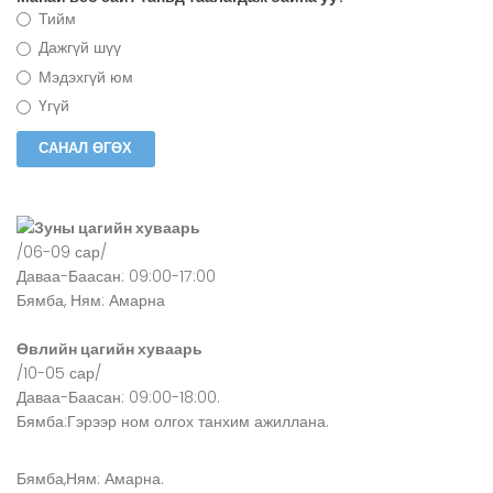
Тийм
Дажгүй шүү
Мэдэхгүй юм
Үгүй
Зуны цагийн хуваарь
/06-09 сар/
Даваа-Баасан: 09:00-17:00
Бямба, Ням: Амарна
Өвлийн цагийн хуваарь
/10-05 сар/
Даваа-Баасан: 09:00-18:00.
Бямба:Гэрээр ном олгох танхим ажиллана.
Бямба,Ням: Амарна.