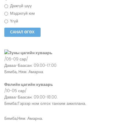
Дажгүй шүү
Мэдэхгүй юм
Үгүй
Зуны цагийн хуваарь
/06-09 сар/
Даваа-Баасан: 09:00-17:00
Бямба, Ням: Амарна
Өвлийн цагийн хуваарь
/10-05 сар/
Даваа-Баасан: 09:00-18:00.
Бямба:Гэрээр ном олгох танхим ажиллана.
Бямба,Ням: Амарна.