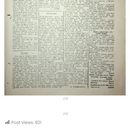
241
241
Post Views:
821