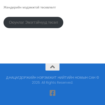
Жендерийн мэдэмжтэй төсөвлөлт
Оюунлаг Эмэгтэйчүүд төсөл
Д.НАЦАГДОРЖИЙН НЭРЭМЖИТ НИЙТИЙН НОМЫН САН ©
2026. All Rights Reserved.