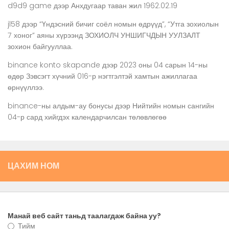
d9d9 game
дээр
Анхдугаар таван жил 1962.02.19
jl58
дээр
“Үндэсний бичиг соёл номын өдрүүд”, “Утга зохиолын
7 хоног” аяны хүрээнд ЗОХИОЛЧ УНШИГЧДЫН УУЛЗАЛТ
зохион байгууллаа.
binance konto skapande
дээр
2023 оны 04 сарын 14-ны
өдөр Зэвсэгт хүчний 016-р нэгтгэлтэй хамтын ажиллагаа
өрнүүллээ.
binance-ны алдым-ау бонусы
дээр
Нийтийн номын сангийн
04-р сард хийгдэх календарчилсан төлөвлөгөө
ЦАХИМ НОМ
Манай веб сайт таньд таалагдаж байна уу?
Тийм