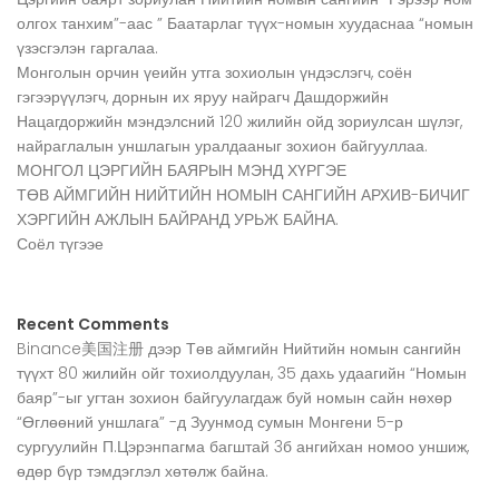
олгох танхим”-аас ” Баатарлаг түүх-номын хуудаснаа “номын
үзэсгэлэн гаргалаа.
Монголын орчин үеийн утга зохиолын үндэслэгч, соён
гэгээрүүлэгч, дорнын их яруу найрагч Дашдоржийн
Нацагдоржийн мэндэлсний 120 жилийн ойд зориулсан шүлэг,
найраглалын уншлагын уралдааныг зохион байгууллаа.
МОНГОЛ ЦЭРГИЙН БАЯРЫН МЭНД ХҮРГЭЕ
ТӨВ АЙМГИЙН НИЙТИЙН НОМЫН САНГИЙН АРХИВ-БИЧИГ
ХЭРГИЙН АЖЛЫН БАЙРАНД УРЬЖ БАЙНА.
Соёл түгээе
Recent Comments
Binance美国注册
дээр
Төв аймгийн Нийтийн номын сангийн
түүхт 80 жилийн ойг тохиолдуулан, 35 дахь удаагийн “Номын
баяр”-ыг угтан зохион байгуулагдаж буй номын сайн нөхөр
“Өглөөний уншлага” -д Зуунмод сумын Монгени 5-р
сургуулийн П.Цэрэнпагма багштай 3б ангийхан номоо уншиж,
өдөр бүр тэмдэглэл хөтөлж байна.