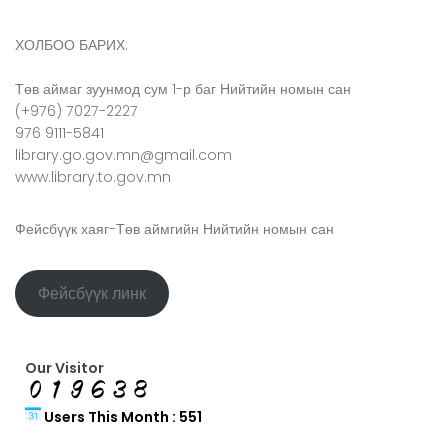
ХОЛБОО БАРИХ:
Төв аймаг зуунмод сум 1-р баг Нийтийн номын сан
(+976) 7027-2227
976 9111-5841
library.go.gov.mn@gmail.com
www.library.to.gov.mn
Фейсбүүк хаяг-Төв аймгийн Нийтийн номын сан
Фейсбүүк линк
Our Visitor
Users This Month : 551