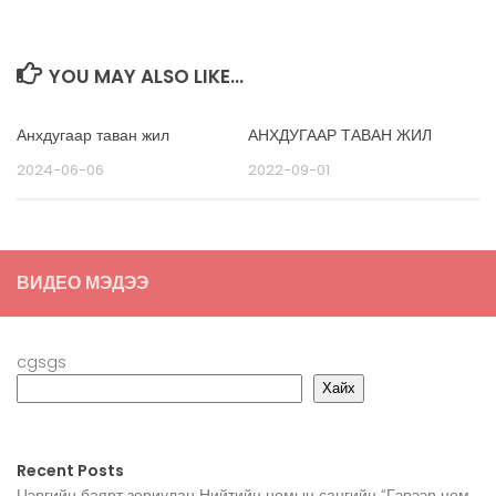
YOU MAY ALSO LIKE...
Анхдугаар таван жил
АНХДУГААР ТАВАН ЖИЛ
2024-06-06
2022-09-01
ВИДЕО МЭДЭЭ
cgsgs
Хайх
Recent Posts
Цэргийн баярт зориулан Нийтийн номын сангийн “Гэрээр ном