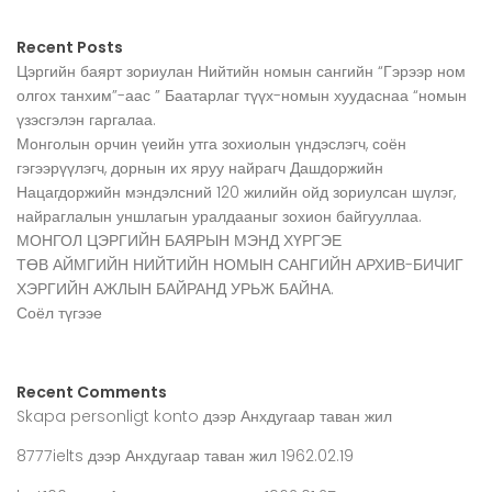
Recent Posts
Цэргийн баярт зориулан Нийтийн номын сангийн “Гэрээр ном
олгох танхим”-аас ” Баатарлаг түүх-номын хуудаснаа “номын
үзэсгэлэн гаргалаа.
Монголын орчин үеийн утга зохиолын үндэслэгч, соён
гэгээрүүлэгч, дорнын их яруу найрагч Дашдоржийн
Нацагдоржийн мэндэлсний 120 жилийн ойд зориулсан шүлэг,
найраглалын уншлагын уралдааныг зохион байгууллаа.
МОНГОЛ ЦЭРГИЙН БАЯРЫН МЭНД ХҮРГЭЕ
ТӨВ АЙМГИЙН НИЙТИЙН НОМЫН САНГИЙН АРХИВ-БИЧИГ
ХЭРГИЙН АЖЛЫН БАЙРАНД УРЬЖ БАЙНА.
Соёл түгээе
Recent Comments
Skapa personligt konto
дээр
Анхдугаар таван жил
8777ielts
дээр
Анхдугаар таван жил 1962.02.19