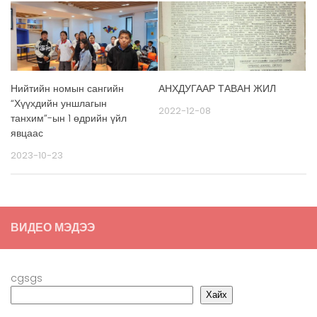
Нийтийн номын сангийн
АНХДУГААР ТАВАН ЖИЛ
“Хүүхдийн уншлагын
2022-12-08
танхим”-ын 1 өдрийн үйл
явцаас
2023-10-23
ВИДЕО МЭДЭЭ
cgsgs
Хайх