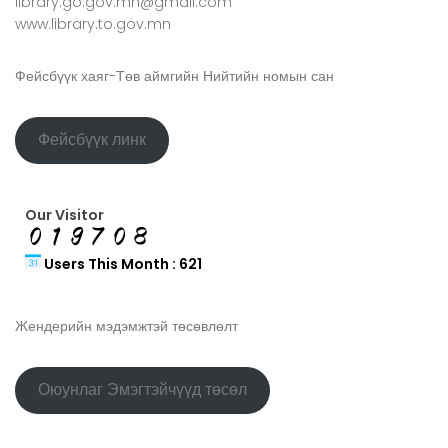
library.go.gov.mn@gmail.com
www.library.to.gov.mn
Фейсбүүк хаяг-Төв аймгийн Нийтийн номын сан
Фейсбүүк линк
Our Visitor
Users This Month : 621
Жендерийн мэдэмжтэй төсөвлөлт
Оюунлаг Эмэгтэйчүүд төсөл