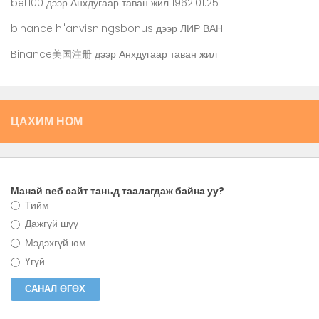
bet100
дээр
Анхдугаар таван жил 1962.01.25
binance h"anvisningsbonus
дээр
ЛИР ВАН
Binance美国注册
дээр
Анхдугаар таван жил
ЦАХИМ НОМ
Манай веб сайт таньд таалагдаж байна уу?
Тийм
Дажгүй шүү
Мэдэхгүй юм
Үгүй