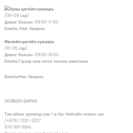
Зуны цагийн хуваарь
/06-09 сар/
Даваа-Баасан: 09:00-17:00
Бямба, Ням: Амарна
Өвлийн цагийн хуваарь
/10-05 сар/
Даваа-Баасан: 09:00-18:00.
Бямба:Гэрээр ном олгох танхим ажиллана.
Бямба,Ням: Амарна.
ХОЛБОО БАРИХ:
Төв аймаг зуунмод сум 1-р баг Нийтийн номын сан
(+976) 7027-2227
976 9111-5841