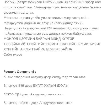
Цэргийн баярт зориулан Нийтийн номын сангийн “Гэрээр ном
олгох танхим”-аас ” Баатарлаг түүх-номын хуудаснаа “номын
үзэсгэлэн гаргалаа.
Монголын орчин үеийн утга зохиолын үндэслэгч, соён
гэгээрүүлэгч, дорнын их яруу найрагч Дашдоржийн
Нацагдоржийн мэндэлсний 120 жилийн ойд зориулсан шүлэг,
найраглалын уншлагын уралдааныг зохион байгууллаа.
МОНГОЛ ЦЭРГИЙН БАЯРЫН МЭНД ХҮРГЭЕ
ТӨВ АЙМГИЙН НИЙТИЙН НОМЫН САНГИЙН АРХИВ-БИЧИГ
ХЭРГИЙН АЖЛЫН БАЙРАНД УРЬЖ БАЙНА.
Соёл түгээе
Recent Comments
бнанс створення акаунту
дээр
Анхдугаар таван жил
Binance注册
дээр
БУГАТ УУЛЫН ДУУЛЬ
come apk
дээр
Анхдугаар таван жил
Binance referral
дээр
Анхдугаар таван жил