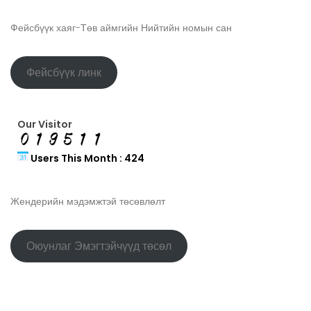
Фейсбүүк хаяг-Төв аймгийн Нийтийн номын сан
Фейсбүүк линк
Our Visitor
Users This Month : 424
Жендерийн мэдэмжтэй төсөвлөлт
Оюунлаг Эмэгтэйчүүд төсөл