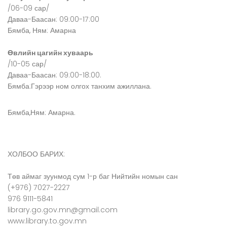
/06-09 сар/
Даваа-Баасан: 09:00-17:00
Бямба, Ням: Амарна
Өвлийн цагийн хуваарь
/10-05 сар/
Даваа-Баасан: 09:00-18:00.
Бямба:Гэрээр ном олгох танхим ажиллана.
Бямба,Ням: Амарна.
ХОЛБОО БАРИХ:
Төв аймаг зуунмод сум 1-р баг Нийтийн номын сан
(+976) 7027-2227
976 9111-5841
library.go.gov.mn@gmail.com
www.library.to.gov.mn