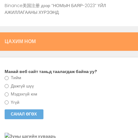
Binance美国注册
дээр
“НОМЫН БАЯР-2023” ҮЙЛ
АЖИЛЛАГААНЫ ХҮРЭЭНД:
ЦАХИМ НОМ
Манай веб сайт таньд таалагдаж байна уу?
Тийм
Дажгүй шүү
Мэдэхгүй юм
Үгүй
Зуны цагийн хуваарь