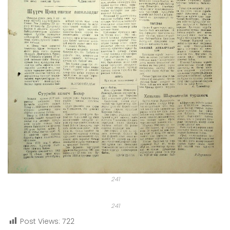
241
241
Post Views:
722