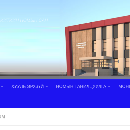
НИЙТИЙН НОМЫН САН
ХУУЛЬ ЭРХЗҮЙ
НОМЫН ТАНИЛЦУУЛГА
МОНГ
ОМ