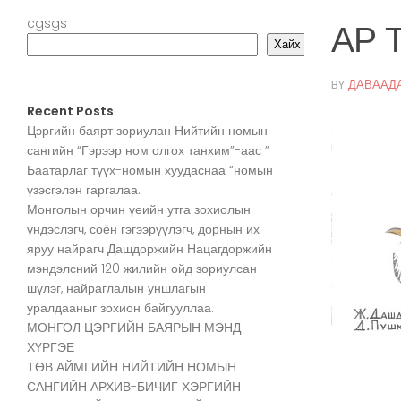
cgsgs
АР 
Хайх
BY
ДАВААД
Recent Posts
Цэргийн баярт зориулан Нийтийн номын
сангийн “Гэрээр ном олгох танхим”-аас ”
Баатарлаг түүх-номын хуудаснаа “номын
үзэсгэлэн гаргалаа.
Монголын орчин үеийн утга зохиолын
үндэслэгч, соён гэгээрүүлэгч, дорнын их
яруу найрагч Дашдоржийн Нацагдоржийн
мэндэлсний 120 жилийн ойд зориулсан
шүлэг, найраглалын уншлагын
уралдааныг зохион байгууллаа.
МОНГОЛ ЦЭРГИЙН БАЯРЫН МЭНД
ХҮРГЭЕ
ТӨВ АЙМГИЙН НИЙТИЙН НОМЫН
САНГИЙН АРХИВ-БИЧИГ ХЭРГИЙН