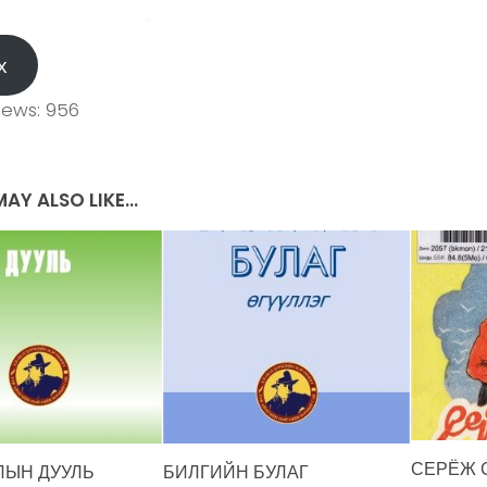
х
iews:
956
AY ALSO LIKE...
СЕРЁЖ 
ЛЫН ДУУЛЬ
БИЛГИЙН БУЛАГ