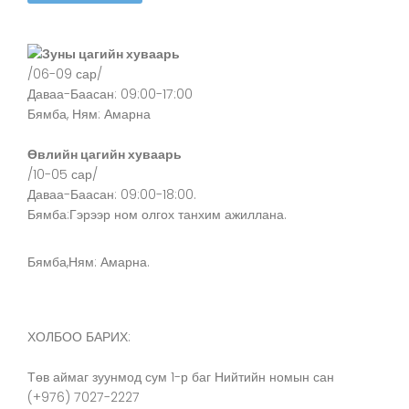
Зуны цагийн хуваарь
/06-09 сар/
Даваа-Баасан: 09:00-17:00
Бямба, Ням: Амарна
Өвлийн цагийн хуваарь
/10-05 сар/
Даваа-Баасан: 09:00-18:00.
Бямба:Гэрээр ном олгох танхим ажиллана.
Бямба,Ням: Амарна.
ХОЛБОО БАРИХ:
Төв аймаг зуунмод сум 1-р баг Нийтийн номын сан
(+976) 7027-2227