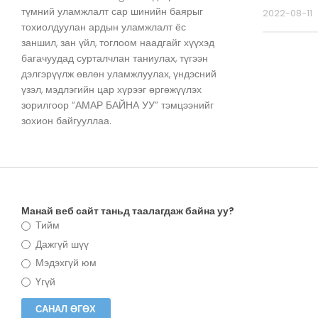
түмний уламжлалт сар шинийн баярыг
2022-08-11
тохиолдуулан ардын уламжлалт ёс
заншил, зан үйл, тоглоом наадгайг хүүхэд
багачуудад сурталчлан таниулах, түгээн
дэлгэрүүлж өвлөн уламжлуулах, үндэсний
үзэл, мэдлэгийн цар хүрээг өргөжүүлэх
зорилгоор “АМАР БАЙНА УУ” тэмцээнийг
зохион байгууллаа.
Манай веб сайт таньд таалагдаж байна уу?
Тийм
Дажгүй шүү
Мэдэхгүй юм
Үгүй