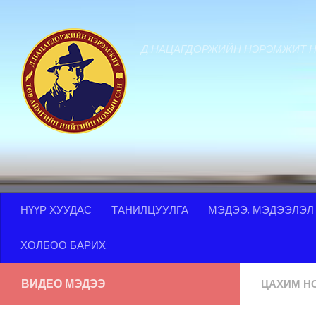
Skip to content
Д.НАЦАГДОРЖИЙН НЭРЭМЖИТ 
НҮҮР ХУУДАС
ТАНИЛЦУУЛГА
МЭДЭЭ, МЭДЭЭЛЭЛ
ХОЛБОО БАРИХ:
ВИДЕО МЭДЭЭ
ЦАХИМ Н