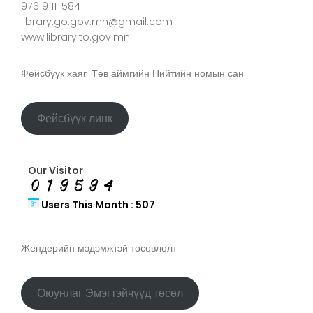
976 9111-5841
library.go.gov.mn@gmail.com
www.library.to.gov.mn
Фейсбүүк хаяг-Төв аймгийн Нийтийн номын сан
Фейсбүүк линк
Our Visitor
Users This Month : 507
Жендерийн мэдэмжтэй төсөвлөлт
Оюунлаг Эмэгтэйчүүд төсөл