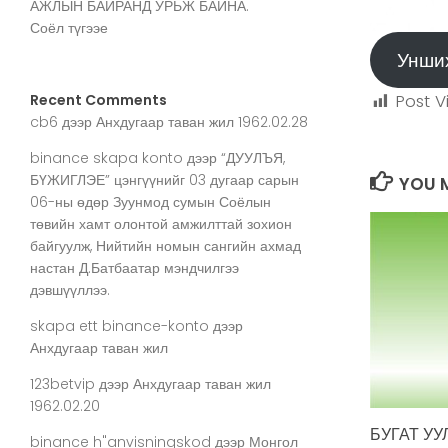
АЖЛЫН БАЙРАНД УРЬЖ БАЙНА.
Соёл түгээе
Унши
Post V
Recent Comments
cb6
дээр
Анхдугаар таван жил 1962.02.28
binance skapa konto
дээр
“ДУУЛЪЯ,
БҮЖИГЛЭЕ” цэнгүүнийг 03 дугаар сарын
YOU M
06-ны өдөр Зуунмод сумын Соёлын
төвийн хамт олонтой амжилттай зохион
байгуулж, Нийтийн номын сангийн ахмад
настан Д.Батбаатар мэндчилгээ
дэвшүүллээ.
skapa ett binance-konto
дээр
Анхдугаар таван жил
123betvip
дээр
Анхдугаар таван жил
1962.02.20
БУГАТ УУ
binance h"anvisningskod
дээр
Монгол