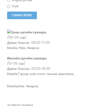
Үгүй
Зуны цагийн хуваарь
/06-09 сар/
Даваа-Баасан: 09:00-17:00
Бямба, Ням: Амарна
Өвлийн цагийн хуваарь
/10-05 сар/
Даваа-Баасан: 09:00-18:00.
Бямба:Гэрээр ном олгох танхим ажиллана.
Бямба,Ням: Амарна.
ХОЛБОО БАРИХ: