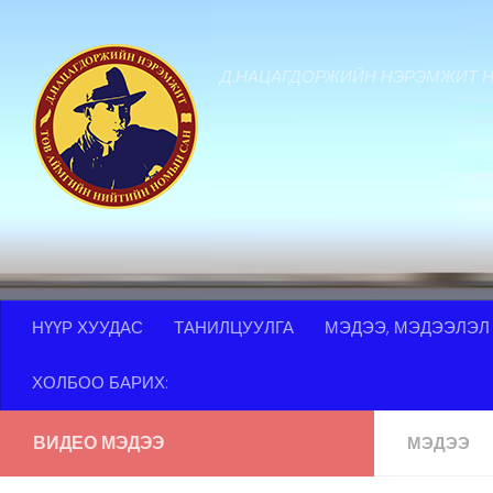
Skip to content
Д.НАЦАГДОРЖИЙН НЭРЭМЖИТ 
НҮҮР ХУУДАС
ТАНИЛЦУУЛГА
МЭДЭЭ, МЭДЭЭЛЭЛ
ХОЛБОО БАРИХ:
ВИДЕО МЭДЭЭ
МЭДЭЭ