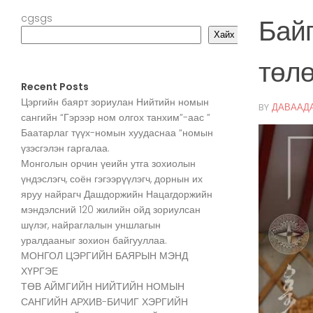
cgsgs
Байг
Хайх
төлө
Recent Posts
Цэргийн баярт зориулан Нийтийн номын
BY
ДАВААД
сангийн “Гэрээр ном олгох танхим”-аас ”
Баатарлаг түүх-номын хуудаснаа “номын
үзэсгэлэн гаргалаа.
Монголын орчин үеийн утга зохиолын
үндэслэгч, соён гэгээрүүлэгч, дорнын их
яруу найрагч Дашдоржийн Нацагдоржийн
мэндэлсний 120 жилийн ойд зориулсан
шүлэг, найраглалын уншлагын
уралдааныг зохион байгууллаа.
МОНГОЛ ЦЭРГИЙН БАЯРЫН МЭНД
ХҮРГЭЕ
ТӨВ АЙМГИЙН НИЙТИЙН НОМЫН
САНГИЙН АРХИВ-БИЧИГ ХЭРГИЙН