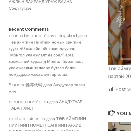
АЖЛЫН БАЙРАНД УРЬЖ БАЙНА.
Соёл түгээе
Recent Comments
b"asta binance h"anvisningskod
дээр
Төв аймгийн Нийтийн номын сангийн
түүхт 80 жилийн ойг тохиолдуулан
“Монгол уламжлалт өв соёл” арга
хэмжээний хүрээнд Монгол ёс заншил,
уламжлалын талаарх бүтээл болон
Төв аймги
номуудаар үзэсгэлэн гаргалаа.
нартай 20
Binance推荐代码
дээр
Анхдугаар таван
Post V
жил
binance anm"alan
дээр
АНХДУГААР
ТАВАН ЖИЛ
YOU M
bacterial sinusitis
дээр
ТӨВ АЙМГИЙН
НИЙТИЙН НОМЫН САНГИЙН АРХИВ-