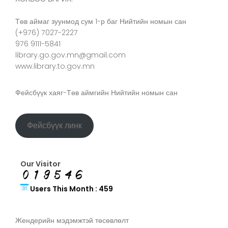
Төв аймаг зуунмод сум 1-р баг Нийтийн номын сан
(+976) 7027-2227
976 9111-5841
library.go.gov.mn@gmail.com
www.library.to.gov.mn
Фейсбүүк хаяг-Төв аймгийн Нийтийн номын сан
Фейсбүүк линк
Our Visitor
Users This Month : 459
Жендерийн мэдэмжтэй төсөвлөлт