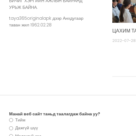
БИЧИГ ХЭРГИЙН АЖЛЫН БАЙРАНД
УРЬЖ БАЙНА.
taya365originalapk
дээр
Анхдугаар
таван жил 1962.02.28
ЦАХИМ Т
2022-07-28
Манай веб сайт таньд таалагдаж байна уу?
Тийм
Дажгүй шүү
Мэдэхгүй юм