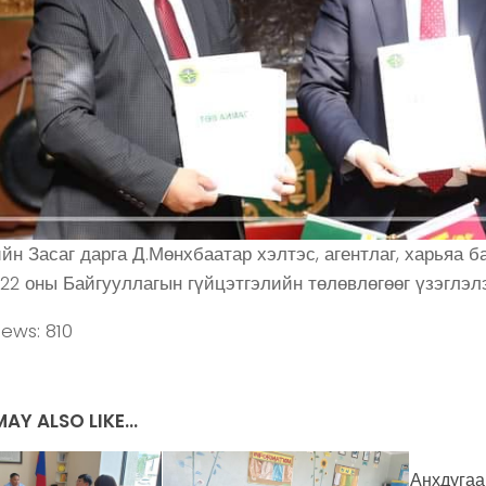
йн Засаг дарга Д.Мөнхбаатар хэлтэс, агентлаг, харьяа б
22 оны Байгууллагын гүйцэтгэлийн төлөвлөгөөг үзэглэл
iews:
810
AY ALSO LIKE...
Анхдугаа