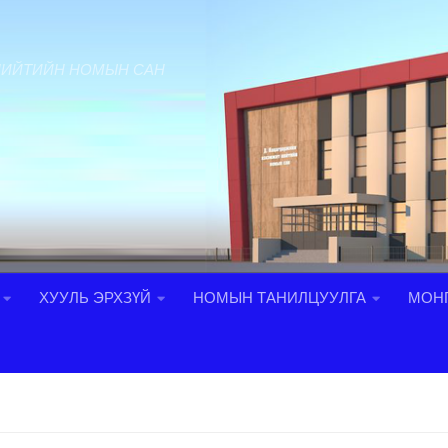
НИЙТИЙН НОМЫН САН
ХУУЛЬ ЭРХЗҮЙ
НОМЫН ТАНИЛЦУУЛГА
МОНГ