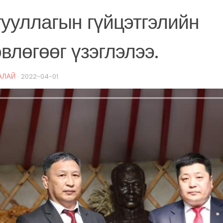
ууллагын гүйцэтгэлийн
влөгөөг үзэглэлээ.
АЛАЙ
·
2022-04-01