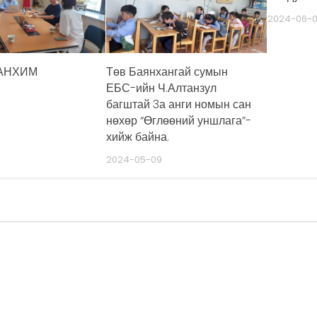
2024-06-
АНХИМ
Төв Баянхангай сумын
ЕБС-ийн Ч.Алтанзул
багштай 3а анги номын сан
нөхөр “Өглөөний уншлага”-
хийж байна.
2024-05-09