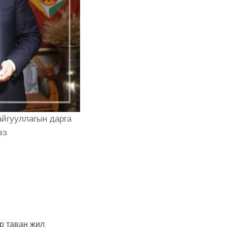
айгууллагын дарга
ээ.
р таван жил