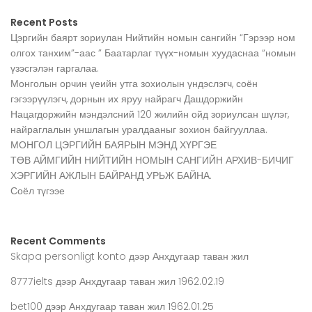
Recent Posts
Цэргийн баярт зориулан Нийтийн номын сангийн “Гэрээр ном
олгох танхим”-аас ” Баатарлаг түүх-номын хуудаснаа “номын
үзэсгэлэн гаргалаа.
Монголын орчин үеийн утга зохиолын үндэслэгч, соён
гэгээрүүлэгч, дорнын их яруу найрагч Дашдоржийн
Нацагдоржийн мэндэлсний 120 жилийн ойд зориулсан шүлэг,
найраглалын уншлагын уралдааныг зохион байгууллаа.
МОНГОЛ ЦЭРГИЙН БАЯРЫН МЭНД ХҮРГЭЕ
ТӨВ АЙМГИЙН НИЙТИЙН НОМЫН САНГИЙН АРХИВ-БИЧИГ
ХЭРГИЙН АЖЛЫН БАЙРАНД УРЬЖ БАЙНА.
Соёл түгээе
Recent Comments
Skapa personligt konto
дээр
Анхдугаар таван жил
8777ielts
дээр
Анхдугаар таван жил 1962.02.19
bet100
дээр
Анхдугаар таван жил 1962.01.25