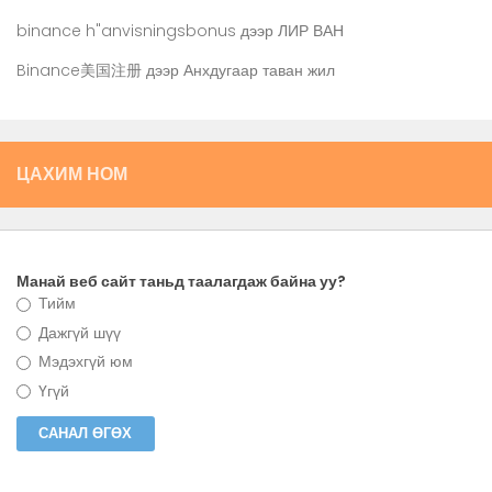
binance h"anvisningsbonus
дээр
ЛИР ВАН
Binance美国注册
дээр
Анхдугаар таван жил
ЦАХИМ НОМ
Манай веб сайт таньд таалагдаж байна уу?
Тийм
Дажгүй шүү
Мэдэхгүй юм
Үгүй