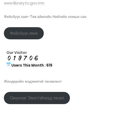
www.library.to.gov.mn
Фейсбүүк хаяг-Төв аймгийн Нийтийн номын сан
Фейсбүүк линк
Our Visitor
Users This Month : 619
Жендерийн мэдэмжтэй төсөвлөлт
Оюунлаг Эмэгтэйчүүд төсөл