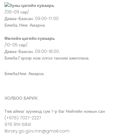
Зуны цагийн хуваарь
/06-09 сар/
Даваа-Баасан: 09:00-17:00
Бямба, Ням: Амарна
Өвлийн цагийн хуваарь
/10-05 сар/
Даваа-Баасан: 09:00-18:00.
Бямба:Гэрээр ном олгох танхим ажиллана.
Бямба,Ням: Амарна.
ХОЛБОО БАРИХ:
Төв аймаг зуунмод сум 1-р баг Нийтийн номын сан
(+976) 7027-2227
976 9111-5841
library.go.gov.mn@gmail.com