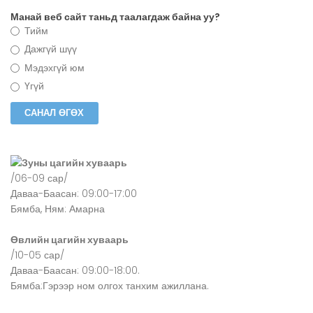
Манай веб сайт таньд таалагдаж байна уу?
Тийм
Дажгүй шүү
Мэдэхгүй юм
Үгүй
Зуны цагийн хуваарь
/06-09 сар/
Даваа-Баасан: 09:00-17:00
Бямба, Ням: Амарна
Өвлийн цагийн хуваарь
/10-05 сар/
Даваа-Баасан: 09:00-18:00.
Бямба:Гэрээр ном олгох танхим ажиллана.