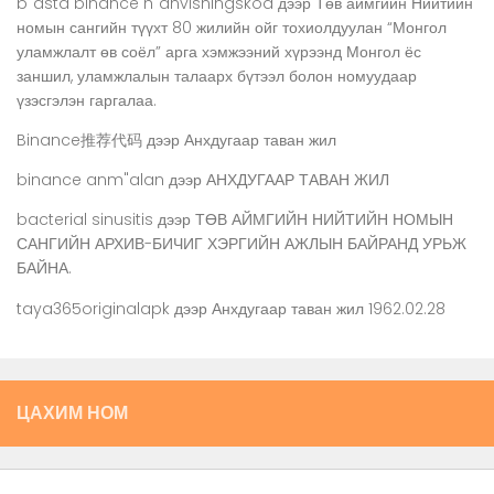
b"asta binance h"anvisningskod
дээр
Төв аймгийн Нийтийн
номын сангийн түүхт 80 жилийн ойг тохиолдуулан “Монгол
уламжлалт өв соёл” арга хэмжээний хүрээнд Монгол ёс
заншил, уламжлалын талаарх бүтээл болон номуудаар
үзэсгэлэн гаргалаа.
Binance推荐代码
дээр
Анхдугаар таван жил
binance anm"alan
дээр
АНХДУГААР ТАВАН ЖИЛ
bacterial sinusitis
дээр
ТӨВ АЙМГИЙН НИЙТИЙН НОМЫН
САНГИЙН АРХИВ-БИЧИГ ХЭРГИЙН АЖЛЫН БАЙРАНД УРЬЖ
БАЙНА.
taya365originalapk
дээр
Анхдугаар таван жил 1962.02.28
ЦАХИМ НОМ