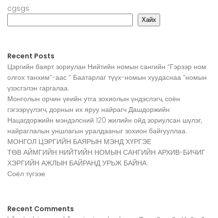
cgsgs
Хайх
Recent Posts
Цэргийн баярт зориулан Нийтийн номын сангийн “Гэрээр ном
олгох танхим”-аас ” Баатарлаг түүх-номын хуудаснаа “номын
үзэсгэлэн гаргалаа.
Монголын орчин үеийн утга зохиолын үндэслэгч, соён
гэгээрүүлэгч, дорнын их яруу найрагч Дашдоржийн
Нацагдоржийн мэндэлсний 120 жилийн ойд зориулсан шүлэг,
найраглалын уншлагын уралдааныг зохион байгууллаа.
МОНГОЛ ЦЭРГИЙН БАЯРЫН МЭНД ХҮРГЭЕ
ТӨВ АЙМГИЙН НИЙТИЙН НОМЫН САНГИЙН АРХИВ-БИЧИГ
ХЭРГИЙН АЖЛЫН БАЙРАНД УРЬЖ БАЙНА.
Соёл түгээе
Recent Comments