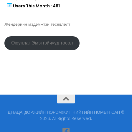
Users This Month : 461
Жендерийн мэдэмжтэй төсөвлөлт
Оюунлаг Эмэгтэйчүүд төсөл
Д.НАЦАГДОРЖИЙН НЭРЭМЖИТ НИЙТИЙН НОМЫН САН ©
2026. All Rights Reserved.