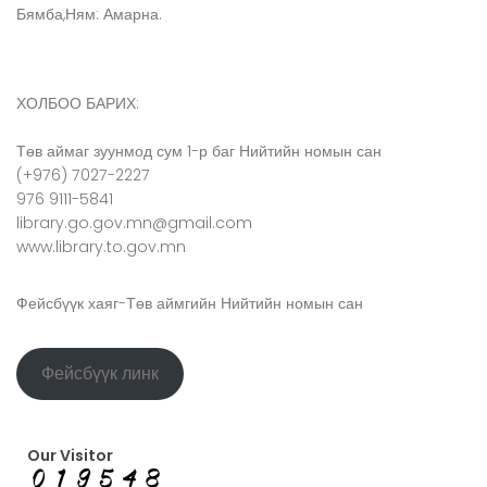
Бямба,Ням: Амарна.
ХОЛБОО БАРИХ:
Төв аймаг зуунмод сум 1-р баг Нийтийн номын сан
(+976) 7027-2227
976 9111-5841
library.go.gov.mn@gmail.com
www.library.to.gov.mn
Фейсбүүк хаяг-Төв аймгийн Нийтийн номын сан
Фейсбүүк линк
Our Visitor