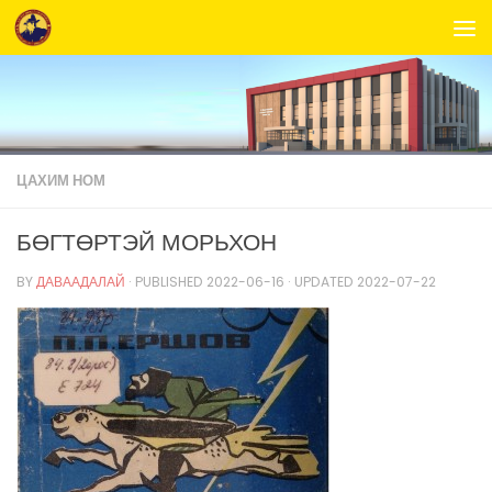
Skip to content
ЦАХИМ НОМ
БӨГТӨРТЭЙ МОРЬХОН
BY
ДАВААДАЛАЙ
· PUBLISHED
2022-06-16
· UPDATED
2022-07-22